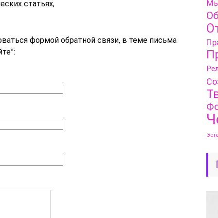
Мы
еских статьях,
Об
О
оваться формой обратной связи, в теме письма
Пр
те”:
П
Рел
Со
Т
Фо
Ч
Эст