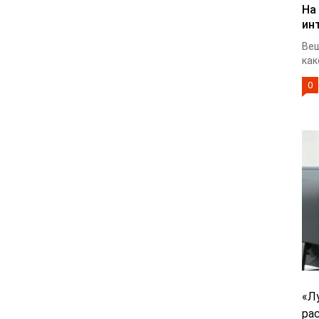
На
ин
Веш
как
0
«Л
ра