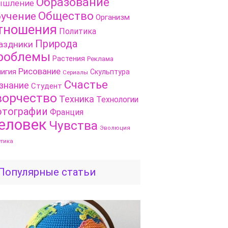
Образование
шление
Общество
учение
Организм
тношения
Политика
Природа
аздники
роблемы
Растения
Реклама
Рисование
игия
Скульптура
Сериалы
Счастье
знание
Студент
ворчество
Техника
Технологии
тографии
Франция
еловек
Чувства
Эволюция
етика
Популярные статьи