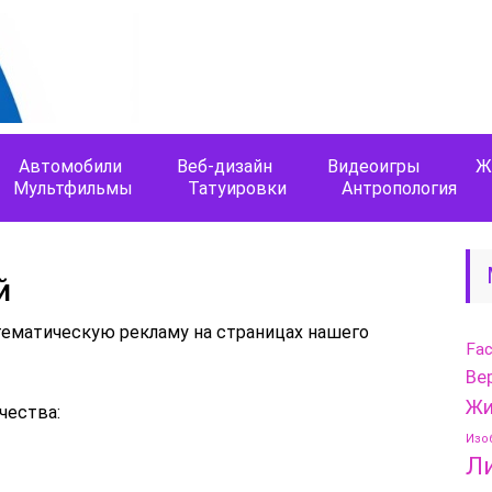
Автомобили
Веб-дизайн
Видеоигры
Ж
Мультфильмы
Татуировки
Антропология
й
ематическую рекламу на страницах нашего
Fa
Ве
Жи
ества:
Изо
Л