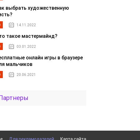
ак выбрать художественную
исть?
0
14.11.2022
то такое мастермайнд?
0
03.01.2022
есплатные онлайн игры в браузере
ля мальчиков
0
20.06.2021
Партнеры
ие
Для рекламодателей
Карта сайта