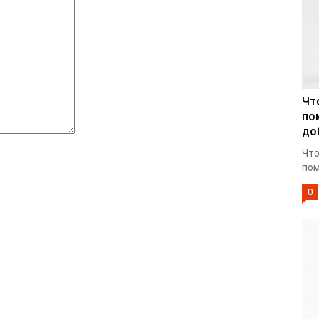
Чт
по
до
Что
пом
0