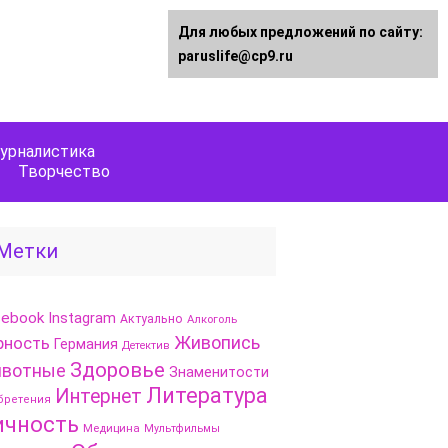
Для любых предложений по сайту:
paruslife@cp9.ru
урналистика
Творчество
Метки
cebook
Instagram
Актуально
Алкоголь
Живопись
рность
Германия
Детектив
Здоровье
вотные
Знаменитости
Литература
Интернет
бретения
ичность
Медицина
Мультфильмы