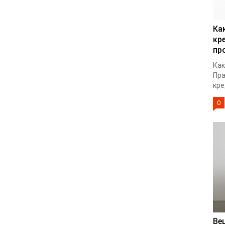
Ка
кр
пр
Как
Пра
кре
0
Ве