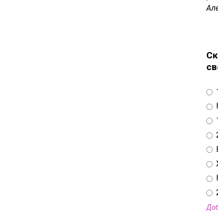
Ал
Ск
св
Доб