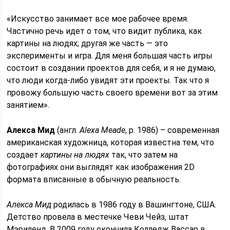
«Искусство занимает все мое рабочее время.
Частично речь идет о том, что видит публика, как
картины на людях; другая же часть — это
эксперименты и игра. Для меня большая часть игры
состоит в создании проектов для себя, и я не думаю,
что люди когда-либо увидят эти проекты. Так что я
провожу большую часть своего времени вот за этим
занятием».
Алекса Мид
(англ.
Alexa Meade
, р. 1986) – современная
американская художница, которая известна тем, что
создает
картины на людях
так, что затем на
фотографиях они выглядят как изображения 2D
формата вписанные в обычную реальность.
Алекса Мид
родилась в 1986 году в Вашингтоне, США.
Детство провела в местечке Чеви Чейз, штат
Мэриленд. В 2009 году окончила Колледж Вассар в