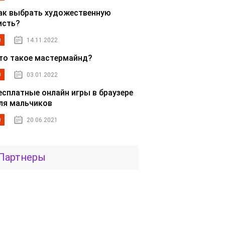
ак выбрать художественную
исть?
0
14.11.2022
то такое мастермайнд?
0
03.01.2022
есплатные онлайн игры в браузере
ля мальчиков
0
20.06.2021
Партнеры