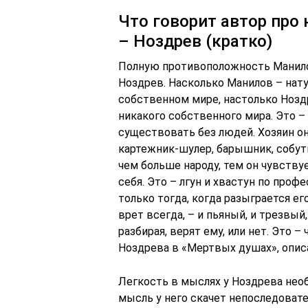
Что говорит автор про
– Ноздрев (кратко)
Полную противоположность Манило
Ноздрев. Насколько Манилов – нату
собственном мире, настолько Нозд
никакого собственного мира. Это 
существовать без людей. Хозяин он
картежник-шулер, барышник, собуты
чем больше народу, тем он чувству
себя. Это – лгун и хвастун по проф
только тогда, когда разыграется е
врет всегда, – и пьяный, и трезвый,
разбирая, верят ему, или нет. Это –
Ноздрева в «Мертвых душах», описа
Легкость в мыслях у Ноздрева необ
мысль у него скачет непоследовате