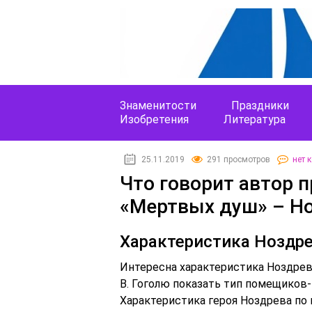
Знаменитости
Праздники
Изобретения
Литература
25.11.2019
291 просмотров
нет 
Что говорит автор п
«Мертвых душ» – Но
Характеристика Ноздр
Интересна характеристика Ноздрев
В. Гоголю показать тип помещиков-
Характеристика героя Ноздрева по