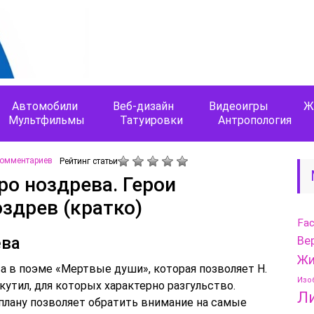
Автомобили
Веб-дизайн
Видеоигры
Ж
Мультфильмы
Татуировки
Антропология
комментариев
Рейтинг статьи
ро ноздрева. Герои
здрев (кратко)
Fa
ева
Ве
Жи
а в поэме «Мертвые души», которая позволяет Н.
Изо
кутил, для которых характерно разгульство.
Л
 плану позволяет обратить внимание на самые