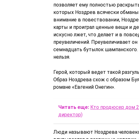
позволяет ему полностью раскрыть 
которых Ноздрев всячески обманыв
внимание в повествовании, Ноздрев
карты и проиграл ценные вещи и де
искусно лжет, что делает и в повс
преувеличений. Преувеличивает он 
семнадцать бутылок шампанского. 
нельзя.
Герой, который ведет такой разгуль
Образ Ноздрева схож с образом Буя
романе «Евгений Онегин».
Читать еще:
Кто продюсер дом 2
директор)
Люди называют Ноздрева человеко