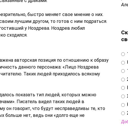
связанные с драками.
Ал
езрительно, быстро меняет свое мнение о них.
 своим лучшим другом, то готов с ним подраться.
 гостивший у Ноздрева. Ноздрев любил
Ск
ко сходился.
св
ажена авторская позиция по отношению к образу
пичность данного персонажа: «Лицо Ноздрева
 читателю. Таких людей приходилось всякому
удалось показать тип людей, которых можно
хачами». Писатель видел таких людей в
 он говорит, что будут несправедливы те, кто
ых больше нет, ведь они «долго еще не
Доб