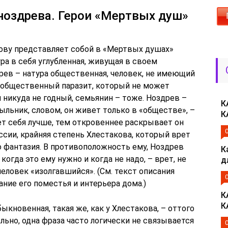
 ноздрева. Герои «Мертвых душ»
ву представляет собой в «Мертвых душах»
ра в себя углубленная, живущая в своем
рев – натура общественная, человек, не имеющий
– общественный паразит, который не может
 никуда не годный, семьянин – тоже. Ноздрев –
К
льник, словом, он живет только в «обществе», –
К
ет себя лучше, тем откровеннее раскрывает он
ессии, крайняя степень Хлестакова, который врет
го фантазия. В противоположность ему, Ноздрев
К
 когда это ему нужно и когда не надо, – врет, не
д
 человек «изолгавшийся». (См. текст описания
ние его поместья и интерьера дома.)
К
К
ыкновенная, такая же, как у Хлестакова, – оттого
льно, одна фраза часто логически не связывается