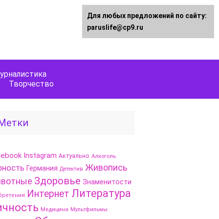
Для любых предложений по сайту:
paruslife@cp9.ru
урналистика
Творчество
Метки
cebook
Instagram
Актуально
Алкоголь
Живопись
рность
Германия
Детектив
Здоровье
вотные
Знаменитости
Литература
Интернет
бретения
ичность
Медицина
Мультфильмы