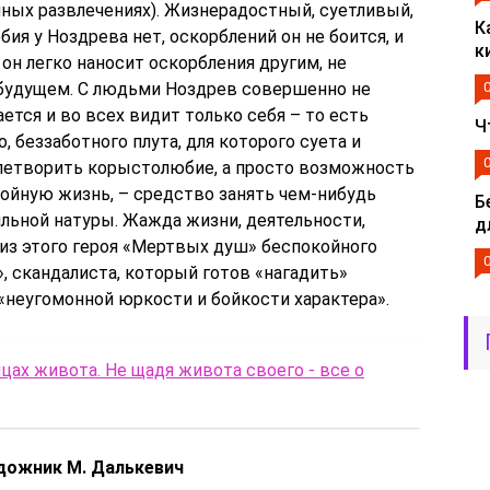
очных развлечениях). Жизнерадостный, суетливый,
К
ия у Ноздрева нет, оскорблений он не боится, и
к
он легко наносит оскорбления другим, не
 будущем. С людьми Ноздрев совершенно не
ается и во всех видит только себя – то есть
Ч
 беззаботного плута, для которого суета и
летворить корыстолюбие, а просто возможность
ойную жизнь, – средство занять чем-нибудь
Б
льной натуры. Жажда жизни, деятельности,
д
 из этого героя «Мертвых душ» беспокойного
», скандалиста, который готов «нагадить»
 «неугомонной юркости и бойкости характера».
цах живота. Не щадя живота своего - все о
дожник М. Далькевич