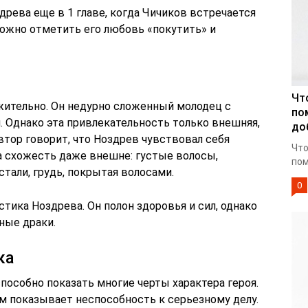
древа еще в 1 главе, когда Чичиков встречается
 можно отметить его любовь «покутить» и
Чт
ительно. Он недурно сложенный молодец с
по
 Однако эта привлекательность только внешняя,
до
автор говорит, что Ноздрев чувствовал себя
Что
а схожесть даже внешне: густые волосы,
пом
тали, грудь, покрытая волосами.
0
стика Ноздрева. Он полон здоровья и сил, однако
ные драки.
ка
собно показать многие черты характера героя.
 показывает неспособность к серьезному делу.