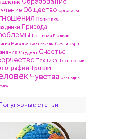
Образование
шление
Общество
учение
Организм
тношения
Политика
Природа
аздники
роблемы
Растения
Реклама
Рисование
игия
Скульптура
Сериалы
Счастье
знание
Студент
ворчество
Техника
Технологии
тографии
Франция
еловек
Чувства
Эволюция
етика
Популярные статьи