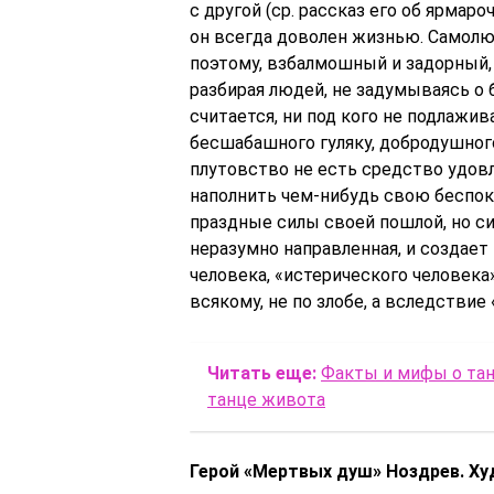
с другой (ср. рассказ его об ярмар
он всегда доволен жизнью. Самолюб
поэтому, взбалмошный и задорный, 
разбирая людей, не задумываясь о
считается, ни под кого не подлажив
бесшабашного гуляку, добродушного,
плутовство не есть средство удов
наполнить чем-нибудь свою беспок
праздные силы своей пошлой, но си
неразумно направленная, и создает
человека, «истерического человека
всякому, не по злобе, а вследствие
Читать еще:
Факты и мифы о тан
танце живота
Герой «Мертвых душ» Ноздрев. Ху