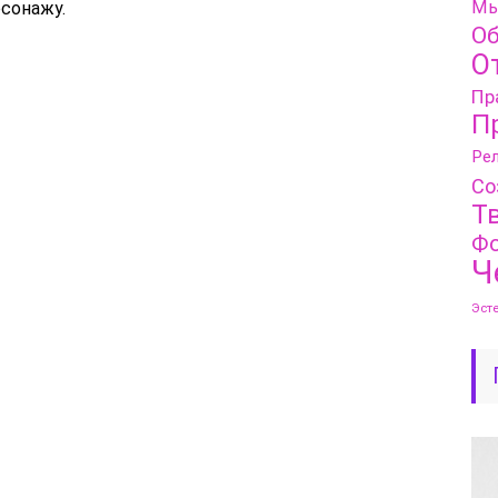
Мы
рсонажу.
Об
О
Пр
П
Рел
Со
Т
Фо
Ч
Эст