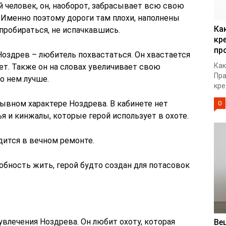
 человек, он, наоборот, забрасывает всю свою
. Именно поэтому дороги там плохи, наполнены
Ка
 пробираться, не испачкавшись.
кр
пр
 Ноздрев – любитель похвастаться. Он хвастается
Как
ет. Также он на словах увеличивает свою
Пра
о нем лучше.
кре
ывном характере Ноздрева. В кабинете нет
0
ья и кинжалы, которые герой использует в охоте.
одится в вечном ремонте.
бность жить, герой будто создан для потасовок
лечения Ноздрева. Он любит охоту, которая
Ве