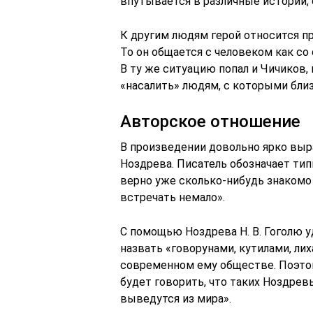
впутывается в различные истории, 
К другим людям герой относится пр
То он общается с человеком как со
В ту же ситуацию попал и Чичиков,
«насалить» людям, с которыми близ
Авторское отношение
В произведении довольно ярко выр
Ноздрева. Писатель обозначает ти
верно уже сколько-нибудь знакомо
встречать немало».
С помощью Ноздрева Н. В. Гоголю 
назвать «говорунами, кутилами, ли
современном ему обществе. Поэтому
будет говорить, что таких Ноздрев
выведутся из мира».