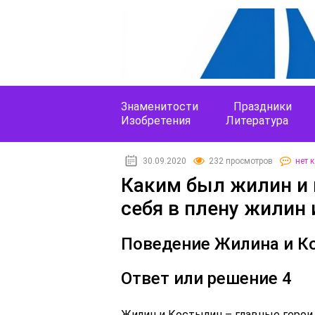
Знаменитости
Праздники
Изобретения
Литература
30.09.2020
232 просмотров
нет 
Каким был жилин и 
себя в плену жилин
Поведение Жилина и К
Ответ или решение 4
Жилин и Костылин – главные герои 