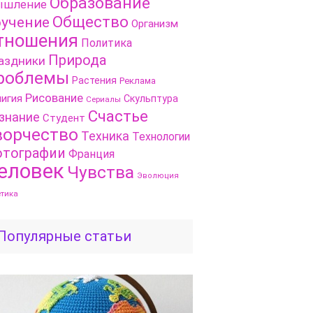
Образование
шление
Общество
учение
Организм
тношения
Политика
Природа
аздники
роблемы
Растения
Реклама
Рисование
игия
Скульптура
Сериалы
Счастье
знание
Студент
ворчество
Техника
Технологии
тографии
Франция
еловек
Чувства
Эволюция
етика
Популярные статьи