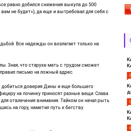
все равно добился снижения выкупа до 500
 вам не будет»), да еще и вытребовал для себя с
дьбой. Все надежды он возлагает только на
К
ы. Зная, что старуха-мать с трудом сможет
К
тправил письмо на ложный адрес.
К
 добиться доверия Дины и еще большего
д
офицеру на починку приносят разные вещи. Слава
для отвлечения внимания. Тайком он начал рыть
шись на гору, наметил путь к бегству.
К
К