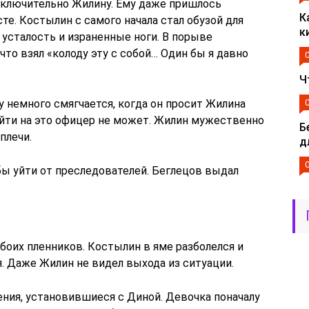
сключительно Жилину. Ему даже пришлось
К
е. Костылин с самого начала стал обузой для
к
 усталость и израненные ноги. В порыве
что взял «колоду эту с собой… Один бы я давно
Ч
 немного смягчается, когда он просит Жилина
ойти на это офицер не может. Жилин мужественно
Б
плечи.
д
ы уйти от преследователей. Беглецов выдал
боих пленников. Костылин в яме разболелся и
я. Даже Жилин не видел выхода из ситуации.
ия, установившиеся с Диной. Девочка поначалу