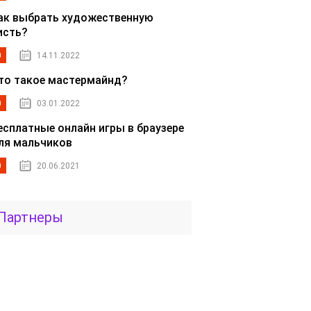
ак выбрать художественную
исть?
0
14.11.2022
то такое мастермайнд?
0
03.01.2022
есплатные онлайн игры в браузере
ля мальчиков
0
20.06.2021
Партнеры