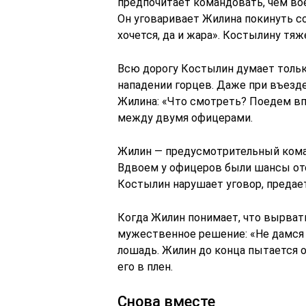
предпочитает командовать, чем во
Он уговаривает Жилина покинуть со
хочется, да и жара». Костылину тя
Всю дорогу Костылин думает тольк
нападении горцев. Даже при въезд
Жилина: «Что смотреть? Поедем вп
между двумя офицерами.
Жилин — предусмотрительный коман
Вдвоем у офицеров были шансы отс
Костылин нарушает уговор, предает
Когда Жилин понимает, что вырвать
мужественное решение: «Не дамся
лошадь. Жилин до конца пытается о
его в плен.
Снова вместе