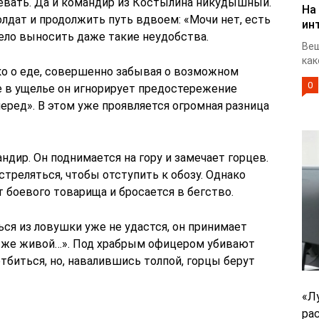
евать. Да и командир из Костылина никудышный.
На
лдат и продолжить путь вдвоем: «Мочи нет, есть
ин
жело выносить даже такие неудобства.
Веш
как
о о еде, совершенно забывая о возможном
0
е в ущелье он игнорирует предостережение
еред». В этом уже проявляется огромная разница
дир. Он поднимается на гору и замечает горцев.
треляться, чтобы отступить к обозу. Однако
 боевого товарища и бросается в бегство.
ся из ловушки уже не удастся, он принимает
 же живой…». Под храбрым офицером убивают
тбиться, но, навалившись толпой, горцы берут
«Л
ра