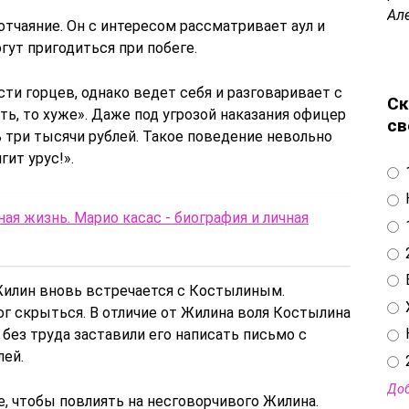
Ал
отчаяние. Он с интересом рассматривает аул и
гут пригодиться при побеге.
ти горцев, однако ведет себя и разговаривает с
Ск
ть, то хуже». Даже под угрозой наказания офицер
св
ь три тысячи рублей. Такое поведение невольно
ит урус!».
ная жизнь. Марио касас - биография и личная
Жилин вновь встречается с Костылиным.
ог скрыться. В отличие от Жилина воля Костылина
 без труда заставили его написать письмо с
лей.
Доб
, чтобы повлиять на несговорчивого Жилина.