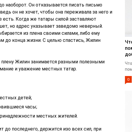
до наоборот. Он отказывается писать письмо
ведь он не хочет, чтобы она переживала за него и
ее есть. Когда же татары силой заставляют
шет, но адрес указывает заведомо неверный.
ыбирается из плена своими силами, либо ему
ам до конца жизни. С целью спастись, Жилин
Чт
по
до
в плену Жилин занимается разными полезными
Что
мание и уважение местных татар.
пом
0
местных детей;
овившиеся часы;
принадлежности местных жителей.
т до последнего, держится изо всех сил, при