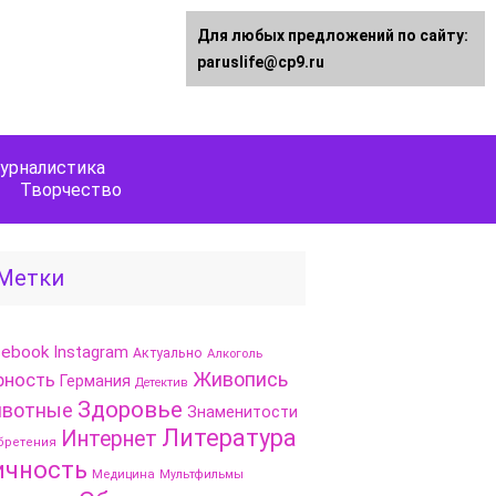
Для любых предложений по сайту:
paruslife@cp9.ru
урналистика
Творчество
Метки
cebook
Instagram
Актуально
Алкоголь
Живопись
рность
Германия
Детектив
Здоровье
вотные
Знаменитости
Литература
Интернет
бретения
ичность
Медицина
Мультфильмы