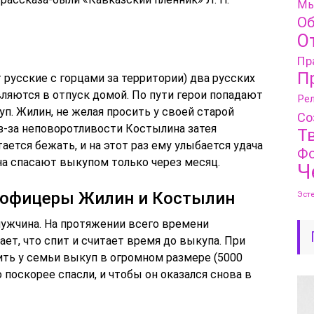
Мы
Об
О
Пр
П
русские с горцами за территории) два русских
ляются в отпуск домой. По пути герои попадают
Рел
куп. Жилин, не желая просить у своей старой
Со
 из-за неповоротливости Костылина затея
Т
ается бежать, и на этот раз ему улыбается удача
Фо
ена спасают выкупом только через месяц.
Ч
у офицеры Жилин и Костылин
Эст
ужчина. На протяжении всего времени
ает, что спит и считает время до выкупа. При
ить у семьи выкуп в огромном размере (5000
о поскорее спасли, и чтобы он оказался снова в