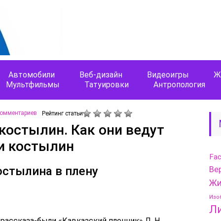
Автомобили
Веб-дизайн
Видеоигры
Ж
Мультфильмы
Татуировки
Антропология
комментариев
Рейтинг статьи
костылин. Как они ведут
 и костылин
Fa
остылина в плену
Ве
Жи
Изо
Л
рассказа-были «Кавказский пленник» Л. Н.