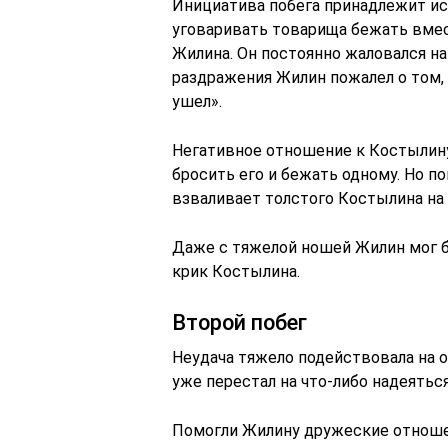
Инициатива побега принадлежит и
уговаривать товарища бежать вмест
Жилина. Он постоянно жаловался на
раздражения Жилин пожалел о том, 
ушел».
Негативное отношение к Костылину
бросить его и бежать одному. Но п
взваливает толстого Костылина на 
Даже с тяжелой ношей Жилин мог б
крик Костылина.
Второй побег
Неудача тяжело подействовала на о
уже перестал на что-либо надеятьс
Помогли Жилину дружеские отношен