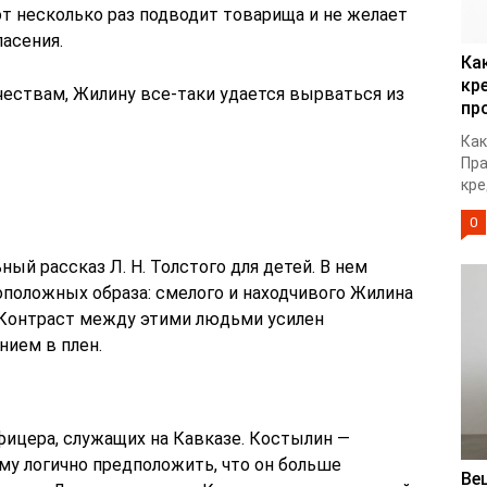
от несколько раз подводит товарища и не желает
пасения.
Ка
кр
чествам, Жилину все-таки удается вырваться из
пр
Как
Пра
кре
0
ый рассказ Л. Н. Толстого для детей. В нем
оположных образа: смелого и находчивого Жилина
. Контраст между этими людьми усилен
нием в плен.
фицера, служащих на Кавказе. Костылин —
му логично предположить, что он больше
Ве