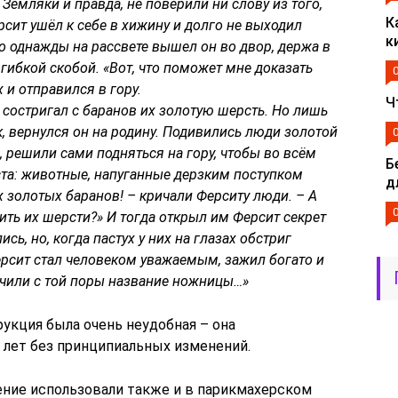
 Земляки и правда, не поверили ни слову из того,
К
рсит ушёл к себе в хижину и долго не выходил
к
Но однажды на рассвете вышел он во двор, держа в
 гибкой скобой. «Вот, что поможет мне доказать
 и отправился в гору.
Ч
 состригал с баранов их золотую шерсть. Но лишь
 вернулся он на родину. Подивились люди золотой
, решили сами подняться на гору, чтобы во всём
Б
ста: животные, напуганные дерзким поступком
д
их золотых баранов! – кричали Ферситу люди. – А
шить их шерсти?» И тогда открыл им Ферсит секрет
ь, но, когда пастух у них на глазах обстриг
рсит стал человеком уважаемым, зажил богато и
лучили с той поры название ножницы…»
рукция была очень неудобная – она
 лет без принципиальных изменений.
ение использовали также и в парикмахерском