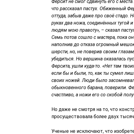
Ферсит не смог сдвинуть его с места.
что рассказал пастух. Обиженный Фе
оттуда, забыв даже про своё стадо. 
руках два ножа, соединённых тугой и
людям мою правоту», – сказал пастух
Семь потов сошло с мастера, пока он
наполнив до отказа огромный мешок,
шерсти, но, не поверив своим глазам
убедиться. Но вершина оказалась пу
Ферсита, ушли куда-то. «Нет там тво
если бы и были, то, как ты сумел ли
своих ножей. Люди было засомневалис
обыкновенного барана, поверили. Фе
счастливо, а ножи его со скобой по
Но даже не смотря на то, что конст
просуществовала более двух тысяч
Ученые не исключают, что изобрет