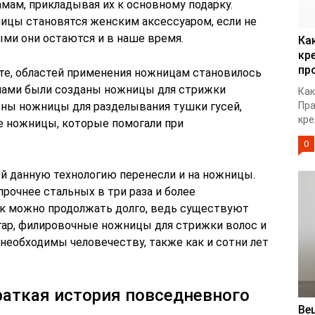
мам, прикладывая их к основному подарку.
ицы становятся женским аксессуаром, если не
ыми они остаются и в наше время.
Ка
кр
пр
сте, областей применения ножницам становилось
анами были созданы ножницы для стрижки
Как
ены ножницы для разделывания тушки гусей,
Пра
кре
 ножницы, которые помогали при
0
й данную технологию перенесли и на ножницы.
рочнее стальных в три раза и более
к можно продолжать долго, ведь существуют
игар, филировочные ножницы для стрижки волос и
ы необходимы человечеству, также как и сотни лет
аткая история повседневного
Ве