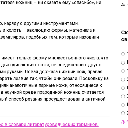
тателя ножниц – ни сказать ему «спасибо», ни
Ал
 наряду с другими инструментами,
ь и колоть – эволюцию формы, материала и
Ск
земпляров, подобных тем, которые находили
св
 имеет только форму множественного числа, что
два одинаковых ножа, не соединенных друг с
ми руками. Левая держала нижний нож, правая
реть лезвия так, чтобы они резали. Поскольку на
дили аналогичные парные ножи, относящиеся к
.), в научной среде прародиной ножниц считается
ный способ резания просуществовал в античной
Доб
ос в словаре литературоведческих терминов.