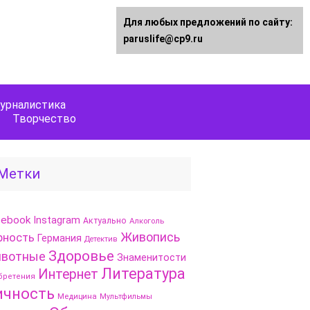
Для любых предложений по сайту:
paruslife@cp9.ru
урналистика
Творчество
Метки
cebook
Instagram
Актуально
Алкоголь
Живопись
рность
Германия
Детектив
Здоровье
вотные
Знаменитости
Литература
Интернет
бретения
ичность
Медицина
Мультфильмы