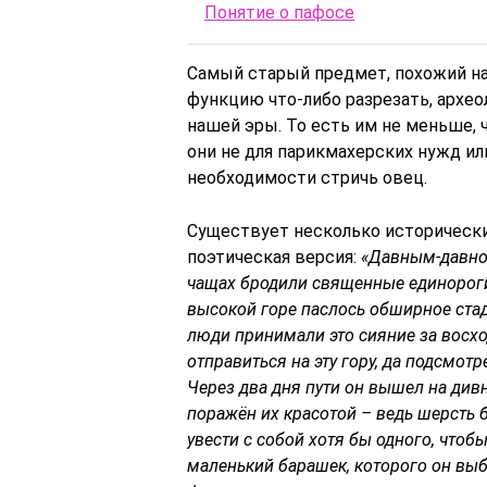
Понятие о пафосе
Самый старый предмет, похожий н
функцию что-либо разрезать, архео
нашей эры. То есть им не меньше, 
они не для парикмахерских нужд ил
необходимости стричь овец.
Существует несколько исторически
поэтическая версия:
«Давным-давно,
чащах бродили священные единороги
высокой горе паслось обширное стадо
люди принимали это сияние за восхо
отправиться на эту гору, да подсмотр
Через два дня пути он вышел на див
поражён их красотой – ведь шерсть б
увести с собой хотя бы одного, что
маленький барашек, которого он выб