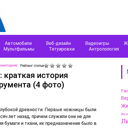
Автомобили
Веб-дизайн
Видеоигры
Ж
Мультфильмы
Татуировки
Антропология
мментариев
Рейтинг статьи
 краткая история
румента (4 фото)
Fa
Ве
Жи
глубокой древности. Первые ножницы были
Изо
сяч лет назад, причем служили они не для
Л
я бумаги и ткани, их предназначение было в