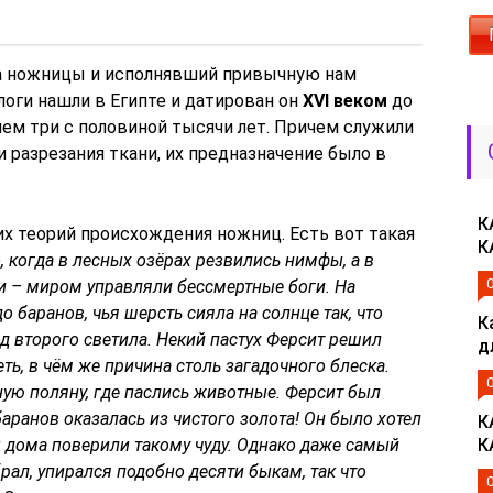
а ножницы и исполнявший привычную нам
логи нашли в Египте и датирован он
XVI веком
до
чем три с половиной тысячи лет. Причем служили
и разрезания ткани, их предназначение было в
К
х теорий происхождения ножниц. Есть вот такая
К
 когда в лесных озёрах резвились нимфы, а в
 – миром управляли бессмертные боги. На
 баранов, чья шерсть сияла на солнце так, что
К
д второго светила. Некий пастух Ферсит решил
д
еть, в чём же причина столь загадочного блеска.
ную поляну, где паслись животные. Ферсит был
аранов оказалась из чистого золота! Он было хотел
К
бы дома поверили такому чуду. Однако даже самый
К
рал, упирался подобно десяти быкам, так что