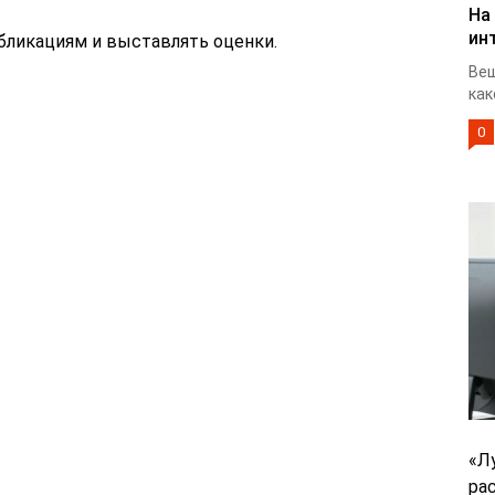
На
ин
бликациям и выставлять оценки.
Веш
как
0
«Л
ра