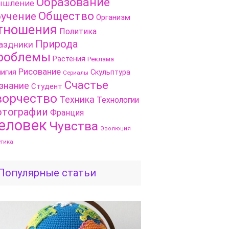
Образование
шление
Общество
учение
Организм
тношения
Политика
Природа
аздники
роблемы
Растения
Реклама
Рисование
игия
Скульптура
Сериалы
Счастье
знание
Студент
ворчество
Техника
Технологии
тографии
Франция
еловек
Чувства
Эволюция
етика
Популярные статьи