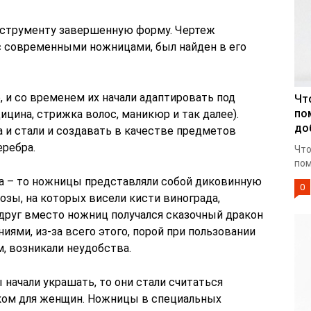
нструменту завершенную форму. Чертеж
с современными ножницами, был найден в его
, и со временем их начали адаптировать под
Чт
по
цина, стрижка волос, маникюр и так далее).
до
 и стали и создавать в качестве предметов
еребра.
Что
пом
а – то ножницы представляли собой диковинную
0
озы, на которых висели кисти винограда,
вдруг вместо ножниц получался сказочный дракон
ми, из-за всего этого, порой при пользовании
 возникали неудобства.
начали украшать, то они стали считаться
ом для женщин. Ножницы в специальных