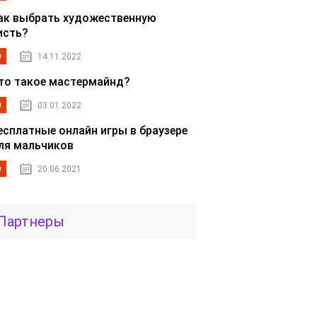
ак выбрать художественную
исть?
0
14.11.2022
то такое мастермайнд?
0
03.01.2022
есплатные онлайн игры в браузере
ля мальчиков
0
20.06.2021
Партнеры