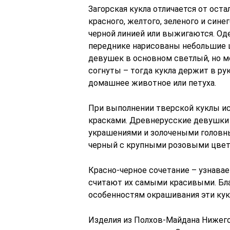
Загорская кукла отличается от ос
красного, желтого, зеленого и сине
черной линией или выжигаются. Од
переднике нарисованы небольшие ц
девушек в основном светлый, но м
согнуты – тогда кукла держит в рук
домашнее животное или петуха.
При выполнении тверской куклы и
красками. Древнерусские девушки
украшениями и золочеными головны
черный с крупными розовыми цвет
Красно-черное сочетание – узнава
считают их самыми красивыми. Бла
особенностям окрашивания эти куко
Изделия из Полхов-Майдана Нижег