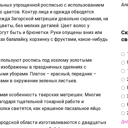
Ал
тальных упрощенной росписью с использованием
го цветов. Контур лица и одежда обводятся
ежда Загорской матрешки довольно скромная, на
веты, без мелких деталей. Цвет волос у
Ск
огут быть и брюнетки. Руки опущены вниз или
св
ах балалайку, корзинку с фруктами, какое-нибудь
спользуют роспись под хохлому золотыми
 изображены в праздничных одеяниях с
ми уборами. Платок – красный, передник –
ами в окружении зеленых листьев.
емая особенность тверских матрешек. Многие
годаря тщательной токарной работе и
лки светятся, как крашеное пасхальное яйцо.
Доб
ородской области изготавливаются с двадцатых