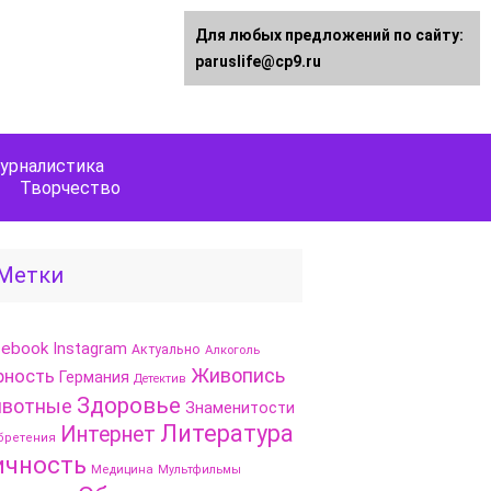
Для любых предложений по сайту:
paruslife@cp9.ru
урналистика
Творчество
Метки
cebook
Instagram
Актуально
Алкоголь
Живопись
рность
Германия
Детектив
Здоровье
вотные
Знаменитости
Литература
Интернет
бретения
ичность
Медицина
Мультфильмы