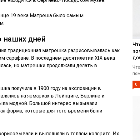
лие находится в Сергиево-Посадском музее.
конце 19 века Матреша было самым
м.
 наших дней
Чт
ния традиционная матрешка разрисовывалась как
по
до
м сарафане. В последнем десятилетии XIX века
ылась, но матрешки продолжали делать в
Что
пом
0
ка получила в 1900 году на экспозиции в
лялись на ярмарках в Лейпциге, Берлине и
была модной. Большой интерес вызывали
ная форма, которые для того времени были
орисовывали и выполняли в теплом колорите. Их