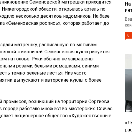
озникновение Семеновской матрешки приходится
На
ов Нижегородской области, открылась артель по
ин
ходило несколько десятков надомников. На базе
Веш
ика «Семеновская роспись», которая работает до
как
0
оздали матрешку, расписанную по мотивам
овской живописей. Семеновская кукла рисуется
ком на голове. Руки обычно не закрашены.
сными розами, белыми ромашками, синими
 есть темно-зеленые листья. Низ часто
иятии выпускают и авторские куклы с более
й промысел, возникший на территории Сергиева
в городе работало множество мастерских. Сейчас
делает акционерное общество «Художественные
«Л
ра