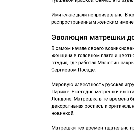
гуашевой краской. Сейчас это изде
Имя кукле дали непроизвольно. В 
распространенным женским имене
Эволюция матрешки до
В самом начале своего возникнове
женщина в головном плате и цветно
студия, где работал Малютин, закр
Сергиевом Посаде.
Мировую известность русская игруш
Париже. Ежегодно матрешки выстав
Лондоне. Матрешка в те времена 
декоративная роспись и оригиналь
новинкой.
Матрешки тех времен тщательно пр