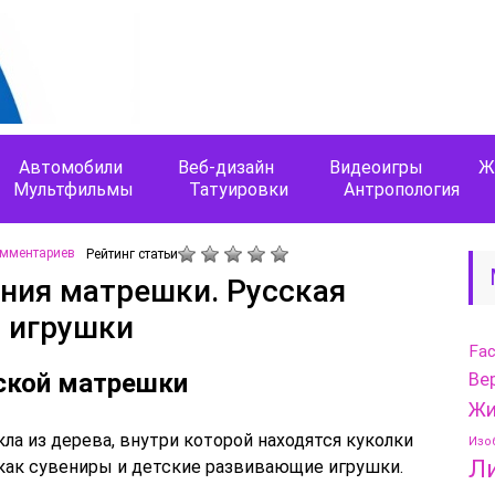
Автомобили
Веб-дизайн
Видеоигры
Ж
Мультфильмы
Татуировки
Антропология
омментариев
Рейтинг статьи
ния матрешки. Русская
 игрушки
Fa
ской матрешки
Ве
Жи
кла из дерева, внутри которой находятся куколки
Изо
Л
как сувениры и детские развивающие игрушки.