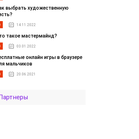
ак выбрать художественную
исть?
0
14.11.2022
то такое мастермайнд?
0
03.01.2022
есплатные онлайн игры в браузере
ля мальчиков
0
20.06.2021
Партнеры