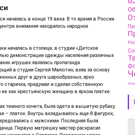
Мы
си
Об
О
и началась в конце 19 века. В то время в России
 центре внимания находилось народное
Пр
П
Рел
и началась в столице, в студии «Детское
Со
целью демонстрации одежды населения различных
Т
таких игрушек являлась пропаганда
Фо
ющий в студии Сергей Малютин, взяв за основу
Ч
женных друг в друга шарообразных, ярко
 старичка, придумал и сделал собственную
Эст
 ее как крестьянскую женщину в ярком платке.
х темного кочета, была одета в вышитую рубаху,
ве – платок. Внутрь вкладывалось еще 8 фигурок,
ередовались с мужскими. Последняя была
денца. Первую матрешку мастер раскрасил