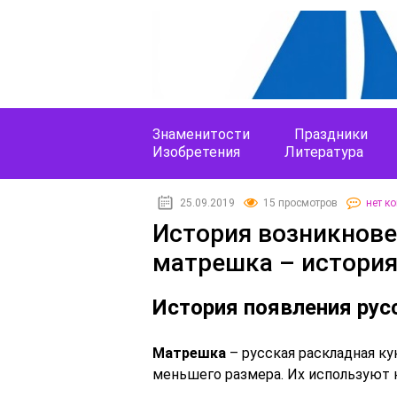
Знаменитости
Праздники
Изобретения
Литература
25.09.2019
15 просмотров
нет к
История возникнове
матрешка – история
История появления рус
Матрешка
– русская раскладная ку
меньшего размера. Их используют 