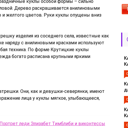
 праздничные куклы особой формы – сильно
оловой. Дерево раскрашивается анилиновыми
го и желтого цветов. Руки куклы опущены вниз
ешку изделия из соседнего села, известные как
ке наряду с анилиновыми красками используют
обая техника. По форме Крутицкие куклы
дежда богато расписана крупными яркими
К
К
К
д
трешки. Они, как и девушки-северянки, имеют
ыражение лица у куклы мягкое, улыбающееся,
К
К
 Портрет леди Элизабет Тимблиби и виконтессы