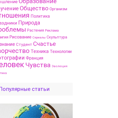
Образование
шление
Общество
учение
Организм
тношения
Политика
Природа
аздники
роблемы
Растения
Реклама
Рисование
игия
Скульптура
Сериалы
Счастье
знание
Студент
ворчество
Техника
Технологии
тографии
Франция
еловек
Чувства
Эволюция
етика
Популярные статьи