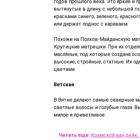
годов прошлого века. Это яркие и
вытянутые в длину, с небольшой г
красками синего, зеленого, красно
или держат поднос с караваем.
Похожи на Полхов-Майданскую матр
Крутицкие матрешки. При их отдел
масляные, под которые создана ос
высокие, стройные, статные. Их о
цветами.
Вятская
В Вятке делают самые северные ма
светлые волосы и голубые глаза. В
милое и приветливое.
Читать еще:
Крамской ван дейк.