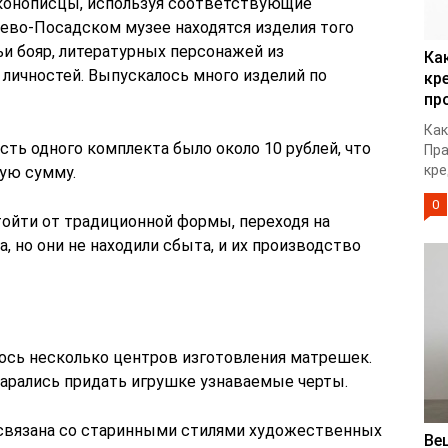
иконописцы, используя соответствующие
ево-Посадском музее находятся изделия того
и бояр, литературных персонажей из
Ка
 личностей. Выпускалось много изделий по
кр
пр
Как
сть одного комплекта было около 10 рублей, что
Пра
кре
ную сумму.
0
тойти от традиционной формы, переходя на
, но они не находили сбыта, и их производство
ось несколько центров изготовления матрешек.
арались придать игрушке узнаваемые черты.
 связана со старинными стилями художественных
Ве