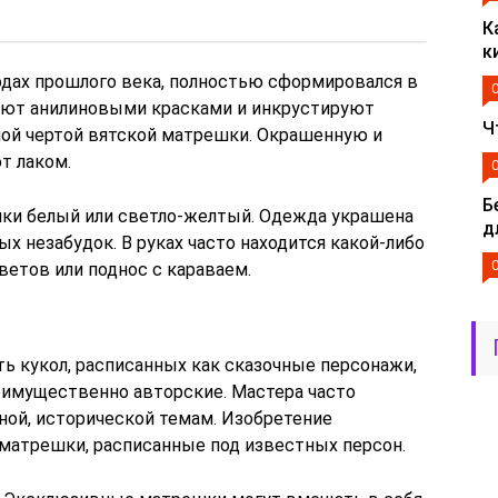
К
к
дах прошлого века, полностью сформировался в
ют анилиновыми красками и инкрустируют
Ч
ьной чертой вятской матрешки. Окрашенную и
т лаком.
Б
шки белый или светло-желтый. Одежда украшена
д
ых незабудок. В руках часто находится какой-либо
ветов или поднос с караваем.
ь кукол, расписанных как сказочные персонажи,
имущественно авторские. Мастера часто
ной, исторической темам. Изобретение
матрешки, расписанные под известных персон.