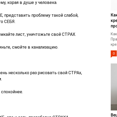
му, корая в душе у человека.
Ка
, представить проблему такой слабой,
кр
го СЕБЯ.
пр
мкайте лист, уничтожьте свой СТРАХ.
Как
Пра
кре
иньте, смойте в канализацию.
0
ень несколько раз рисовать свой СТРАх,
.
 спокойнее.
Ве