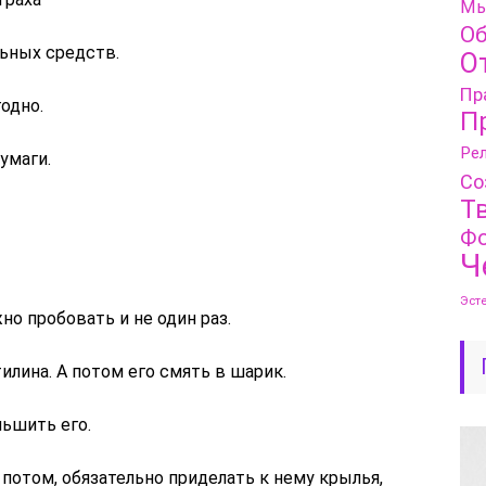
Мы
Об
ьных средств.
О
Пр
годно.
П
Рел
бумаги.
Со
Т
Фо
Ч
Эст
о пробовать и не один раз.
илина. А потом его смять в шарик.
ньшить его.
а потом, обязательно приделать к нему крылья,