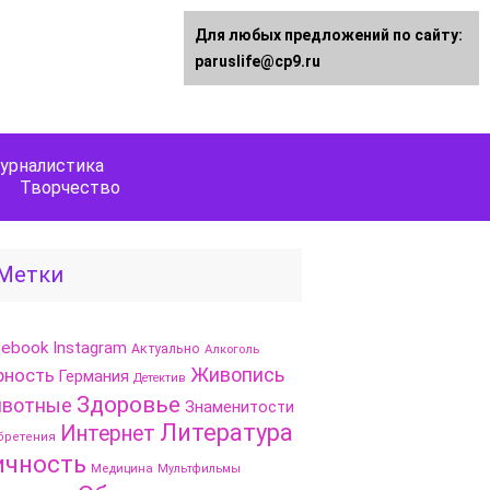
Для любых предложений по сайту:
paruslife@cp9.ru
урналистика
Творчество
Метки
cebook
Instagram
Актуально
Алкоголь
Живопись
рность
Германия
Детектив
Здоровье
вотные
Знаменитости
Литература
Интернет
бретения
ичность
Медицина
Мультфильмы