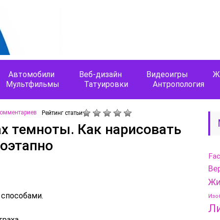
Автомобили
Веб-дизайн
Видеоигры
Ж
Мультфильмы
Татуировки
Антропология
комментариев
Рейтинг статьи
ах темноты. Как нарисовать
поэтапно
Fa
Ве
Жи
способами.
Изо
Л
траха