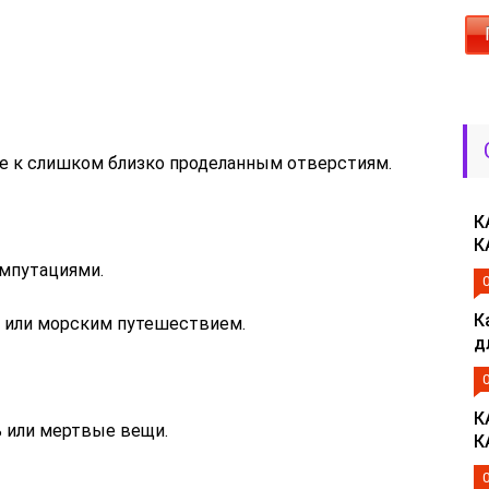
е к слишком близко проделанным отверстиям.
К
К
ампутациями.
К
м или морским путешествием.
д
К
ь или мертвые вещи.
К