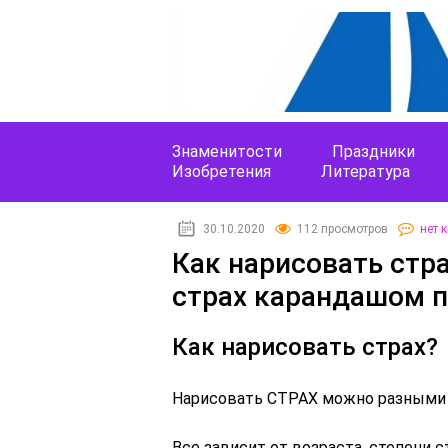
Знаменитости
Праздники
Изобретения
Литература
30.10.2020
112 просмотров
нет 
Как нарисовать стр
страх карандашом 
Как нарисовать страх?
Нарисовать СТРАХ можно разными 
Все зависит от возраста, степени с