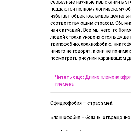
серьезные научные изыскания в это
поддаются полному логическому об
избегает объектов, видов деятельно
соответствующим страхом. Обычно
или ситуаций . Все мы чего-то бои
людей страхи укореняются в душе 
трипофобию, арахнофобию, никтофо
ничего не говорят, и они не поним
посмотреть рисунки карандашом дл
Читать еще:
Дикие племена афри
племена
Офидиофобия — страх змей.
Бленнофобия – боязнь, отвращение 