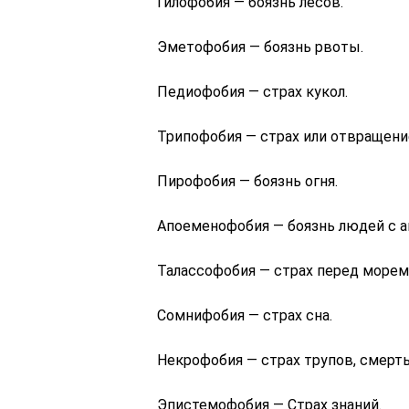
Гилофобия — боязнь лесов.
Эметофобия — боязнь рвоты.
Педиофобия — страх кукол.
Трипофобия — страх или отвращени
Пирофобия — боязнь огня.
Апоеменофобия — боязнь людей с 
Талассофобия — страх перед море
Сомнифобия — страх сна.
Некрофобия — страх трупов, смерт
Эпистемофобия — Страх знаний.