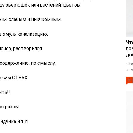
жду зверюшек или растений, цветов.
ым, слабым и никчкемным.
в яму, в канализацию,
Чт
исчез, растворился.
по
до
 содержанию, по смыслу,
Что
пом
м сам СТРАХ.
0
ить!!
страхом.
дчика и т п.