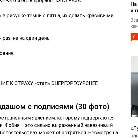
 -это и есть проработка СТРАХА,
На
ин
 в рисунке темные пятна, их делать красивыми..
Веш
как
0
раз, не на один день.
сения.
ИЕ К СТРАХУ -стать ЭНЕРГОРЕСУРСНЕЕ,
ндашом с подписями (30 фото)
ространенным явлением, которому подвергаются
ни. Фобия – это сильно выраженный навязчивый
«Л
обстоятельствах может обостряться. Несмотря на
ра