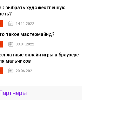
ак выбрать художественную
исть?
0
14.11.2022
то такое мастермайнд?
0
03.01.2022
есплатные онлайн игры в браузере
ля мальчиков
0
20.06.2021
Партнеры