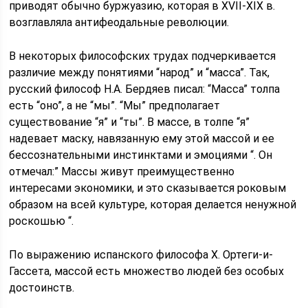
приводят обычно буржуазию, которая в XVII-XIX в.
возглавляла антифеодальные революции.
В некоторых философских трудах подчеркивается
различие между понятиями “народ” и “масса”. Так,
русский философ Н.А. Бердяев писал: “Масса” толпа
есть “оно”, а не “мы”. “Мы” предполагает
существование “я” и “ты”. В массе, в толпе “я”
надевает маску, навязанную ему этой массой и ее
бессознательными инстинктами и эмоциями “. Он
отмечал:” Массы живут преимущественно
интересами экономики, и это сказывается роковым
образом на всей культуре, которая делается ненужной
роскошью “.
По выражению испанского философа X. Ортеги-и-
Гассета, массой есть множество людей без особых
достоинств.