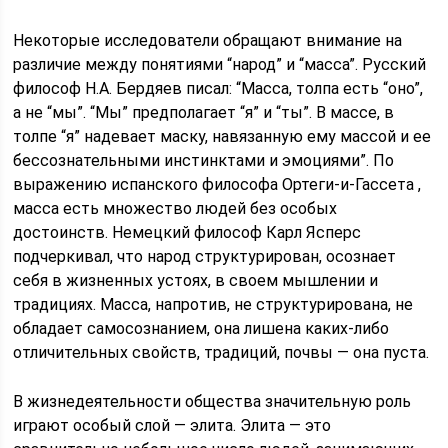
Некоторые исследователи обращают внимание на
различие между понятиями “народ” и “масса”. Русский
философ Н.А. Бердяев писал: “Масса, толпа есть “оно”,
а не “мы”. “Мы” предполагает “я” и “ты”. В массе, в
толпе “я” надевает маску, навязанную ему массой и ее
бессознательными инстинктами и эмоциями”. По
выражению испанского философа Ортеги-и-Гассета ,
масса есть множество людей без особых
достоинств. Немецкий философ Карл Ясперс
подчеркивал, что народ структурирован, осознает
себя в жизненных устоях, в своем мышлении и
традициях. Масса, напротив, не структурирована, не
обладает самосознанием, она лишена каких-либо
отличительных свойств, традиций, почвы — она пуста.
В жизнедеятельности общества значительную роль
играют особый слой — элита. Элита — это