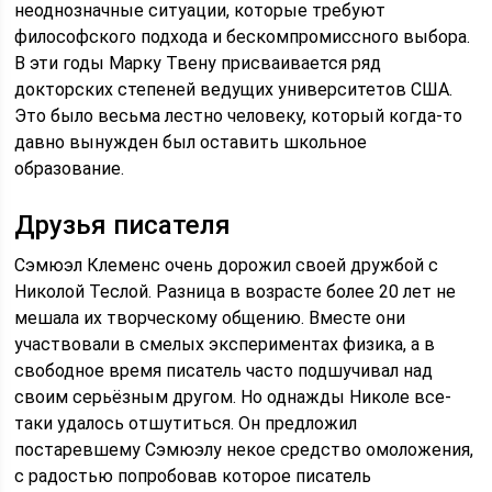
неоднозначные ситуации, которые требуют
философского подхода и бескомпромиссного выбора.
В эти годы Марку Твену присваивается ряд
докторских степеней ведущих университетов США.
Это было весьма лестно человеку, который когда-то
давно вынужден был оставить школьное
образование.
Друзья писателя
Сэмюэл Клеменс очень дорожил своей дружбой с
Николой Теслой. Разница в возрасте более 20 лет не
мешала их творческому общению. Вместе они
участвовали в смелых экспериментах физика, а в
свободное время писатель часто подшучивал над
своим серьёзным другом. Но однажды Николе все-
таки удалось отшутиться. Он предложил
постаревшему Сэмюэлу некое средство омоложения,
с радостью попробовав которое писатель