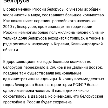
Белорусы
В современной России белорусы, с учетом их общей
численности в мире, со­став­ля­ют большое количество.
Как показывает пе­ре­пи­сь российского на­се­ле­ния
2010 г., белорусов, проживающих на территории
России, немногим более полумиллиона человек. Зна­чи­
тель­ная доля бе­ло­ру­сов находится столицах, а также в
ряде ре­ги­о­нов, например в Карелии, Калининградской
области.
В дореволюционные годы большое количество
белорусов переезжало в Сибирь и на Дальний Восток,
позднее там существовали национальные
административные единицы. К концу восьмидесятых
годов белорусов было на территории РСФСР более
одного миллиона человек. В наши дни их число
сократилось в два раза, но очевидно, что белорусская
прослойка в России будет сохранена.