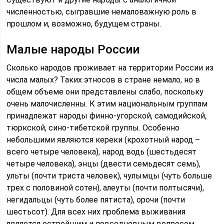
численностью, сыгравшие немаловажную роль в
прошлом и, возможно, будущем страны.
Малые народы России
Сколько народов проживает на территории России из
числа малых? Таких этносов в стране немало, но в
общем объеме они представлены слабо, поскольку
очень малочисленны. К этим национальным группам
принадлежат народы финно-угорской, самодийской,
тюркской, сино-тибетской группы. Особенно
небольшими являются кереки (крохотный народ –
всего четыре человека), народ водь (шестьдесят
четыре человека), энцы (двести семьдесят семь),
ульты (почти триста человек), чулымцы (чуть больше
трех с половиной сотен), алеуты (почти полтысячи),
негидальцы (чуть более пятиста), орочи (почти
шестьсот). Для всех них проблема выживания
является острейшим и повседневным вопросом.