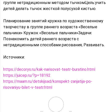
группе нетрадиционным методом тычкомЦель:учить
детей делать тычок жесткой полусухой кистью.
Планирование занятий кружка по художественному
творчеству в группе раннего возраста «Веселые
пальчики» Кружок «Веселые пальчики»Задачи:
Познакомить детей раннего возраста с
нетрадиционными способами рисования; Развивать.
Источники:
https://decorys.ru/kak-narisovat-teatr-buratino.html
https://juicep.ru/?p=18192
https://maam.ru/detskijsad/konspekt-zanjatija-po-
risovaniyu-bilet-v-teatr.html