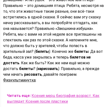
Правильно – это домашняя птица. Ребята, несмотря на
то, что эти животные такие разные, они всё-таки
встретились в одной сказке. Я сейчас вам эту сказку
начну рассказывать, а вы попробуйте отгадать, как
она называется? Правильно
«Заюшкина избушка»
.
Ребята, мы с вами на этой неделе все приглашены на
спектакль как раз по этой сказке. А напомните мне,
что должно быть у зрителей, чтобы попасть в
зрительный зал?
(
билеты
)
. Конечно же
билеты
. Да вот
беда, касса уже закрылась и теперь
билетов не
достать
. Как же быть? Как же нам ещё можно
достать
билеты
?
(
нарисовать
)
. Правильно, а прежде
чем начать
рисовать
, давайте поиграем.
Физкультминутка
:
Читать еще:
Ксения мерц биография возраст. Как
выглядит Ксения после пластики