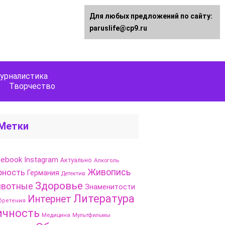
Для любых предложений по сайту:
paruslife@cp9.ru
урналистика
Творчество
Метки
cebook
Instagram
Актуально
Алкоголь
Живопись
рность
Германия
Детектив
Здоровье
вотные
Знаменитости
Литература
Интернет
бретения
ичность
Медицина
Мультфильмы