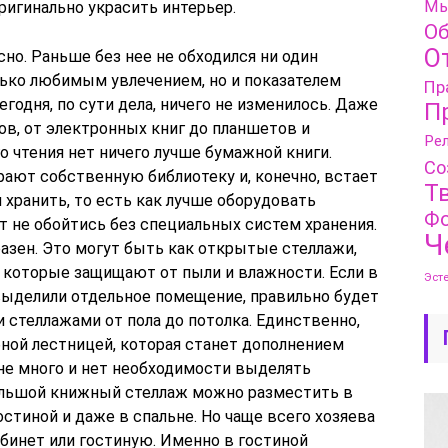
Мы
оригинально украсить интерьер.
Об
О
но. Раньше без нее не обходился ни один
лько любимым увлечением, но и показателем
Пр
егодня, по сути дела, ничего не изменилось. Даже
П
в, от электронных книг до планшетов и
Рел
о чтения нет ничего лучше бумажной книги.
Со
ают собственную библиотеку и, конечно, встает
Т
 хранить, то есть как лучше оборудовать
Фо
т не обойтись без специальных систем хранения.
Ч
азен. Это могут быть как открытые стеллажи,
, которые защищают от пыли и влажности. Если в
Эст
 выделили отдельное помещение, правильно будет
 стеллажами от пола до потолка. Единственно,
бной лестницей, которая станет дополнением
е не много и нет необходимости выделять
ольшой книжный стеллаж можно разместить в
гостиной и даже в спальне. Но чаще всего хозяева
бинет или гостиную. Именно в гостиной