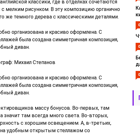
английской классики, где в отделках сочетаются
К
 с мелким рисунком. В эту композицию органично
к
го же темного дерева с классическими деталями.
обно организована и красиво оформлена. С
Ч
ллажей была создана симметричная композиция,
обный диван.
Б
ограф: Михаил Степанов
д
обно организована и красиво оформлена. С
ллажей была создана симметричная композиция,
обный диван.
ектировщиков массу бонусов. Во-первых, там
а значит там всегда много света. Во-вторых,
рхность с хорошим освещением. А, в-третьих,
вана удобным открытым стеллажом со