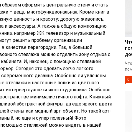
 образом оформить центральную стену и стать
лажи – вещь многофункциональная. Кроме книг в
азную ценность и красоту: дорогую живопись,
а и аксессуары. А также в общую композицию
ехника, например ЖК телевизор и музыкальный
 могут решить проблему организации
Чт
 в качестве перегородки. Так, в большой
по
возного стеллажа можно отделить зону отдыха с
до
 кабинета. И, наконец, с помощью стеллажей
Что
ьер. Сегодня это сделать легче легкого.
пом
современного дизайна. Особенно ей увлечены
0
ые стеллажи и настенные полки из цветного
сят интерьер лучше всякого художника. Особенно
пространстве минималистичного лофта. Книжный
дливой абстрактной фигуры, да еще яркого цвета
лой стены как модный арт-объект. Но такой арт-
авный, но еще и супер полезный! Фото
 помощью стеллажей можно видеть в нашей