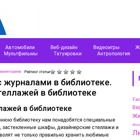
Автомобили
Веб-дизайн
Видеоигры
Ж
Мультфильмы
Татуировки
Антропология
омментариев
Рейтинг статьи
 журналами в библиотеке.
теллажей в библиотеке
Fa
лажей в библиотеке
Ве
Жи
нюю библиотеку нам понадобятся специальные
Изо
, застекленные шкафы, дизайнерские стеллажи и
Л
зволят не только правильно хранить любимые