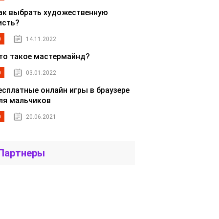
ак выбрать художественную
исть?
0
14.11.2022
то такое мастермайнд?
0
03.01.2022
есплатные онлайн игры в браузере
ля мальчиков
0
20.06.2021
Партнеры