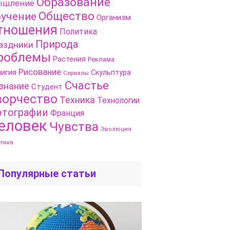
Образование
шление
Общество
учение
Организм
тношения
Политика
Природа
аздники
роблемы
Растения
Реклама
Рисование
игия
Скульптура
Сериалы
Счастье
знание
Студент
ворчество
Техника
Технологии
тографии
Франция
еловек
Чувства
Эволюция
етика
Популярные статьи