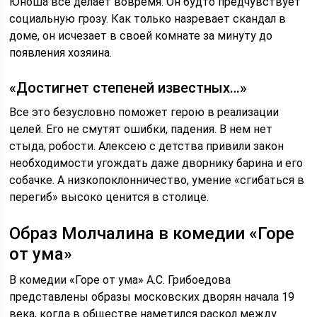
Юноша все делает вовремя. Он будто предчувствует
социальную грозу. Как только назревает скандал в
доме, он исчезает в своей комнате за минуту до
появления хозяина.
«Достигнет степеней известных…»
Все это безусловно поможет герою в реализации
целей. Его не смутят ошибки, падения. В нем нет
стыда, робости. Алексею с детства привили закон
необходимости угождать даже дворнику барина и его
собачке. А низкопоклонничество, умение «сгибаться в
перегиб» высоко ценится в столице.
Образ Молчалина в комедии «Горе
от ума»
В комедии «Горе от ума» А.С. Грибоедова
представлены образы московских дворян начала 19
века, когда в обществе наметился раскол между