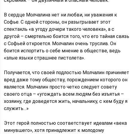
скромник – он двуличный и опасный человек.
В сердце Молчалина нет ни любви, ни уважения к
Софье. С одной стороны, он разыгрывает этот
спектакль «в угоду дочери такого человека», а с
другой – смертельно боится того, что его тайная связь
с Софьей откроется. Молчалин очень труслив. Он
боится испортить о себе мнение в обществе, ведь
«злые языки страшнее пистолета».
Получается, что своей подлостью Молчалин причиняет
вред даже тому обществу, порождением которого он
является. Молчалин просто четко следует совету
своего отца – «угождать всем людям без изъятья –
хозяину, где доведется жить, начальнику, с кем буду я
служить…»
Этот герой полностью соответствует идеалам «века
минувшего», хотя принадлежит к молодому