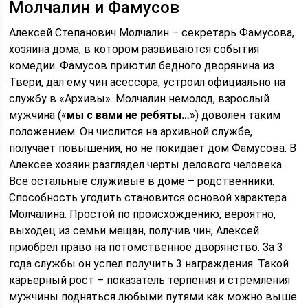
Молчалин и Фамусов
Алексей Степанович Молчалин – секретарь Фамусова,
хозяина дома, в котором развиваются события
комедии. Фамусов приютил бедного дворянина из
Твери, дал ему чин асессора, устроил официально на
службу в «Архивы». Молчалин немолод, взрослый
мужчина («
мы с вами не ребяты…
») доволен таким
положением. Он числится на архивной службе,
получает повышения, но не покидает дом Фамусова. В
Алексее хозяин разглядел черты делового человека.
Все остальные служивые в доме – родственники.
Способность угодить становится основой характера
Молчалина. Простой по происхождению, вероятно,
выходец из семьи мещан, получив чин, Алексей
приобрел право на потомственное дворянство. За 3
года службы он успел получить 3 награждения. Такой
карьерный рост – показатель терпения и стремления
мужчины подняться любыми путями как можно выше