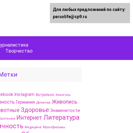
Для любых предложений по сайту:
paruslife@cp9.ru
урналистика
Творчество
Метки
cebook
Instagram
Актуально
Алкоголь
Живопись
рность
Германия
Детектив
Здоровье
вотные
Знаменитости
Литература
Интернет
бретения
ичность
Медицина
Мультфильмы