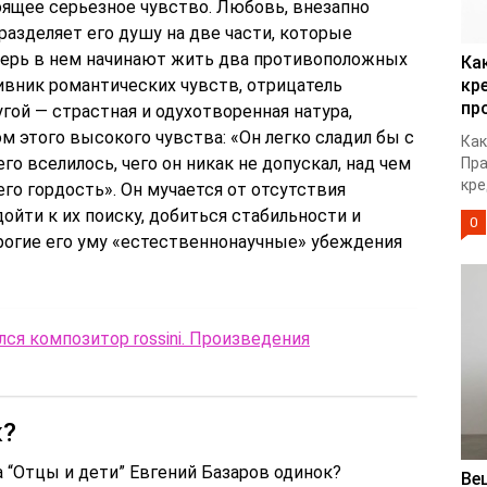
ящее серьезное чувство. Любовь, внезапно
разделяет его душу на две части, которые
еперь в нем начинают жить два противоположных
Ка
ивник романтических чувств, отрицатель
кр
пр
ой — страстная и одухотворенная натура,
м этого высокого чувства: «Он легко сладил бы с
Как
го вселилось, чего он никак не допускал, над чем
Пра
кре
его гордость». Он мучается от отсутствия
ойти к их поиску, добиться стабильности и
0
рогие его уму «естественнонаучные» убеждения
лся композитор rossini. Произведения
к?
а “Отцы и дети” Евгений Базаров одинок?
Ве