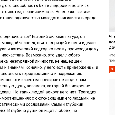
у, его способность быть лидером и вести за
остоинства, независимость. Но все же главная
стание одиночества молодого нигилиста в среде
о одиночества? Евгений сильная натура, он
Чт
по
 молодой человек, свято верящий в свои идеалы.
до
уки и логический подход ко всему происходящему
ь несчастлив. Возможно, это удел любого
Что
пом
ека, незаурядной личности, не нашедшей
 и знаниям. Конечно, у него есть приверженцы и
0
в основном к пародированию и подражанию
именно эти качества презирает в людях сам
венную душу, человека, который бы искренне
идеалы. Но таких людей вокруг него нет. Трагедия
заимоотношениях с окружающими его людьми, не
кратическими сословиями. Самый глубокий
а. В глубине души он ищет любовь, но