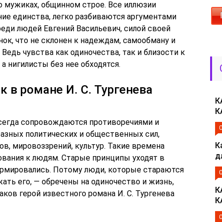
о мужиках, общинном строе. Все иллюзии
ие единства, легко разбиваются аргументами
среди людей Евгений Васильевич, силой своей
ок, что не склонен к надеждам, самообману и
Ведь чувства как одиночества, так и близости к
а нигилисты без нее обходятся.
 в романе И. С. Тургенева
К
К
сегда сопровождаются противоречиями и
азных политических и общественных сил,
К
в, мировоззрений, культур. Такие времена
д
вания к людям. Старые принципы уходят в
ормировались. Потому люди, которые стараются
ать его, — обречены на одиночество и жизнь,
К
ков герой известного романа И. С. Тургенева
К