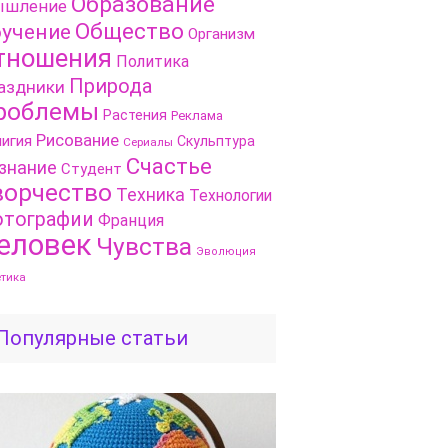
Образование
шление
Общество
учение
Организм
тношения
Политика
Природа
аздники
роблемы
Растения
Реклама
Рисование
игия
Скульптура
Сериалы
Счастье
знание
Студент
ворчество
Техника
Технологии
тографии
Франция
еловек
Чувства
Эволюция
етика
Популярные статьи