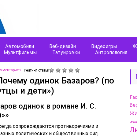
Автомобили
Веб-дизайн
Видеоигры
Ж
Мультфильмы
Татуировки
Антропология
омментариев
Рейтинг статьи
Почему одинок Базаров? (по
Отцы и дети»)
Fa
аров одинок в романе И. С.
Ве
Жи
и»»
Изо
сегда сопровождаются противоречиями и
Л
азных политических и общественных сил,