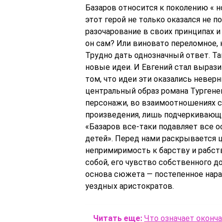
Базаров относится к поколению « н
этот герой не только оказался не п
разочарование в своих принципах и 
он сам? Или виновато переломное,
Трудно дать однозначный ответ. Т
новые идеи. И Евгений стал вырази
том, что идеи эти оказались невер
центральный образ романа Тургенев
персонажи, во взаимоотношениях с
произведения, лишь подчеркивающих 
«Базаров все-таки подавляет все о
детей». Перед нами раскрывается ц
непримиримость к барству и рабств
собой, его чувство собственного д
основа сюжета — постепенное нара
уездных аристократов.
Читать еще:
Что означает оконч