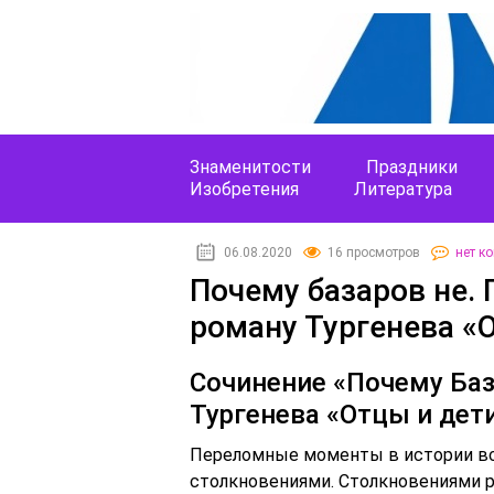
Знаменитости
Праздники
Изобретения
Литература
06.08.2020
16 просмотров
нет к
Почему базаров не. 
роману Тургенева «
Cочинение «Почему Баз
Тургенева «Отцы и дет
Переломные моменты в истории в
столкновениями. Столкновениями р