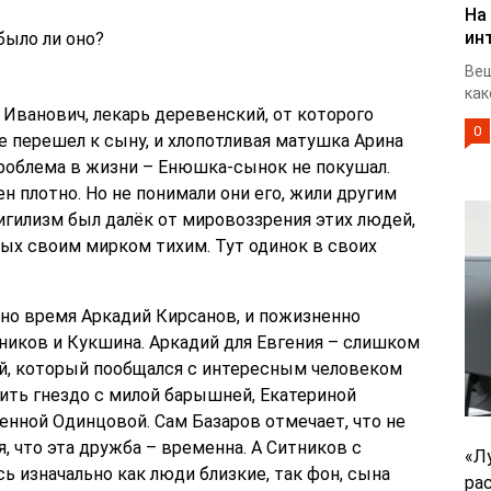
На
ин
было ли оно?
Веш
как
Иванович, лекарь деревенский, от которого
0
 перешел к сыну, и хлопотливая матушка Арина
проблема в жизни – Енюшка-сынок не покушал.
н плотно. Но не понимали они его, жили другим
игилизм был далёк от мировоззрения этих людей,
ных своим мирком тихим. Тут одинок в своих
дно время Аркадий Кирсанов, и пожизненно
ников и Кукшина. Аркадий для Евгения – слишком
й, который пообщался с интересным человеком
вить гнездо с милой барышней, Екатериной
енной Одинцовой. Сам Базаров отмечает, что не
, что эта дружба – временна. А Ситников с
«Л
 изначально как люди близкие, так фон, сына
ра