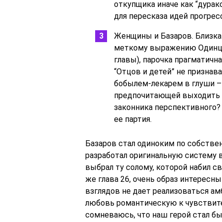
откупщика иначе как “дурак
для пересказа идей прогрес
Женщины и Базаров. Близка 
меткому выражению Одинцов
главы), парочка прагматичн
“Отцов и детей” не признава
бобылем-лекарем в глуши – 
предпочитающей выходить по
законника перспективного?
ее партия.
Базаров стал одиноким по собстве
разработал оригинальную систему в
выбрал ту солому, которой набил с
же глава 26, очень образ интересны
взглядов не дает реализоваться а
любовь романтическую к чувствите
сомневаюсь, что наш герой стал бы