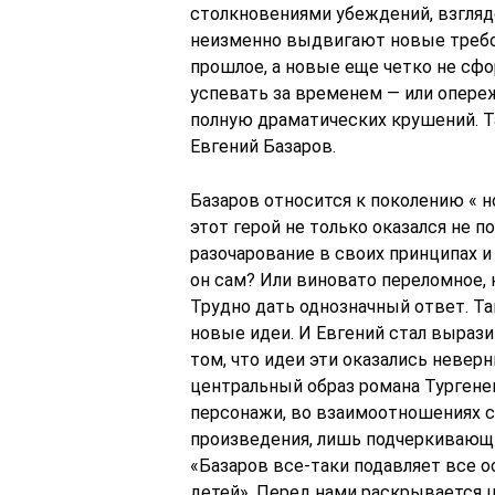
столкновениями убеждений, взглядо
неизменно выдвигают новые требо
прошлое, а новые еще четко не сф
успевать за временем — или опереж
полную драматических крушений. Та
Евгений Базаров.
Базаров относится к поколению « н
этот герой не только оказался не п
разочарование в своих принципах и 
он сам? Или виновато переломное,
Трудно дать однозначный ответ. Т
новые идеи. И Евгений стал вырази
том, что идеи эти оказались невер
центральный образ романа Тургенев
персонажи, во взаимоотношениях с
произведения, лишь подчеркивающих 
«Базаров все-таки подавляет все о
детей». Перед нами раскрывается ц