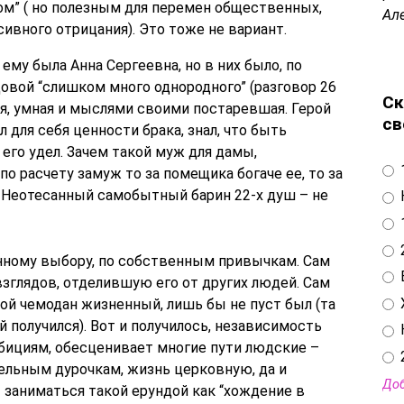
ом” ( но полезным для перемен общественных,
Ал
сивного отрицания). Это тоже не вариант.
ему была Анна Сергеевна, но в них было, по
ой “слишком много однородного” (разговор 26
Ск
ая, умная и мыслями своими постаревшая. Герой
св
л для себя ценности брака, знал, что быть
его удел. Зачем такой муж для дамы,
 расчету замуж то за помещика богаче ее, то за
 Неотесанный самобытный барин 22-х душ – не
нному выбору, по собственным привычкам. Сам
зглядов, отделившую его от других людей. Сам
вой чемодан жизненный, лишь бы не пуст был (та
й получился). Вот и получилось, независимость
мбициям, обесценивает многие пути людские –
льным дурочкам, жизнь церковную, да и
Доб
 заниматься такой ерундой как “хождение в