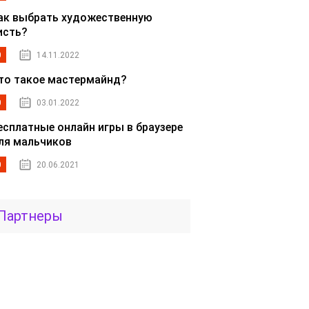
ак выбрать художественную
исть?
0
14.11.2022
то такое мастермайнд?
0
03.01.2022
есплатные онлайн игры в браузере
ля мальчиков
0
20.06.2021
Партнеры