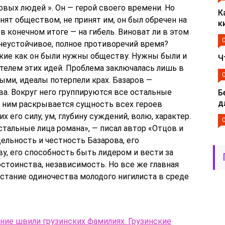
овых людей ». Он — герой своего времени. Но
К
онят обществом, не принят им, он был обречен на
к
в конечном итоге — на гибель. Виноват ли в этом
 неустойчивое, полное противоречий время?
акие как он были нужны обществу. Нужны были и
Ч
телем этих идей. Проблема заключалась лишь в
ными, идеалы потерпели крах. Базаров —
а. Вокруг него группируются все остальные
Б
д
 ним раскрывается сущность всех героев
его силу, ум, глубину суждений, волю, характер.
стальные лица романа», — писал автор «Отцов и
ельность и честность Базарова, его
у, его способность быть лидером и вести за
остоинства, независимость. Но все же главная
стание одиночества молодого нигилиста в среде
ание швили грузинских фамилиях. Грузинские