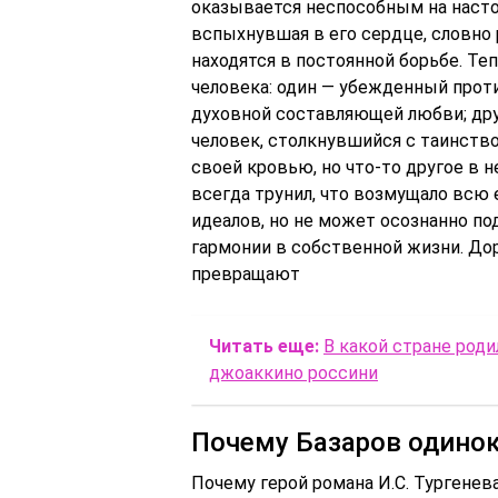
оказывается неспособным на насто
вспыхнувшая в его сердце, словно 
находятся в постоянной борьбе. Т
человека: один — убежденный прот
духовной составляющей любви; друг
человек, столкнувшийся с таинство
своей кровью, но что-то другое в не
всегда трунил, что возмущало всю 
идеалов, но не может осознанно под
гармонии в собственной жизни. До
превращают
Читать еще:
В какой стране роди
джоаккино россини
Почему Базаров одино
Почему герой романа И.С. Тургенев