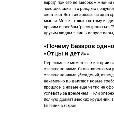
народ” при его не высоком мнении 
человеческие, что рождают ощущен
скептика. Вот таки оказался один 
мысли. Может только потому и один
прочим способам “рассыропиться”? 
другим людям – лишь вопрос веры, 
«Почему Базаров одинок
«Отцы и дети»»
Переломные моменты в истории в
столкновениями. Столкновениями р
столкновениями убеждений, взглядо
неизменно выдвигают новые требо
прошлое, а новые еще четко не сф
успевать за временем — или опереж
полную драматических крушений. Та
Евгений Базаров.