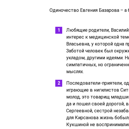
Одиночество Евгения Базарова – а 
Любящие родители, Василий 
интерес к медицинской теме
Власьевна, у которой одна 
Заботой человек был окруже
укладом, другими идеями. Н
симпатичных, но ограничен
мыслях.
Последователи-приятели, о
играющие в нигилистов Сит
молод, это товарищ младши
да и пошел своей дорогой, 
Сергеевной, сестрой незабв
для Кирсанова жизнь бобыля
Кукшиной не воспринимались