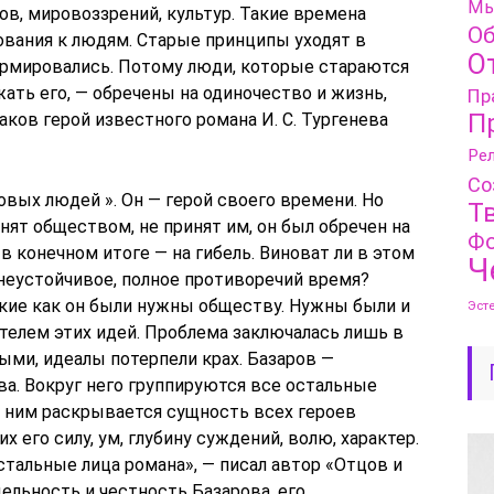
Мы
в, мировоззрений, культур. Такие времена
Об
вания к людям. Старые принципы уходят в
О
ормировались. Потому люди, которые стараются
ать его, — обречены на одиночество и жизнь,
Пр
П
ков герой известного романа И. С. Тургенева
Рел
Со
овых людей ». Он — герой своего времени. Но
Т
онят обществом, не принят им, он был обречен на
Фо
в конечном итоге — на гибель. Виноват ли в этом
Ч
 неустойчивое, полное противоречий время?
акие как он были нужны обществу. Нужны были и
Эст
телем этих идей. Проблема заключалась лишь в
ными, идеалы потерпели крах. Базаров —
а. Вокруг него группируются все остальные
 ним раскрывается сущность всех героев
его силу, ум, глубину суждений, волю, характер.
стальные лица романа», — писал автор «Отцов и
ельность и честность Базарова, его