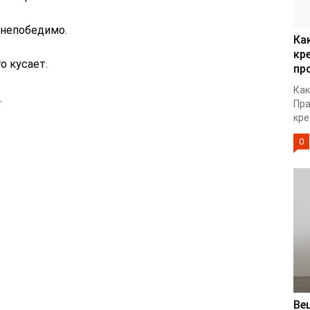
 непобедимо.
Ка
кр
о кусает.
пр
Как
.
Пра
кре
0
Ве