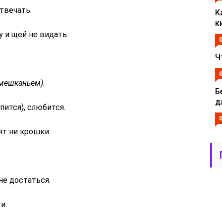
твечать.
К
к
 и щей не видать.
Ч
. мешканьем)
.
Б
д
пится), слюбится.
дят ни крошки.
не достаться.
и.