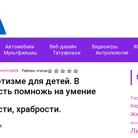
Автомобили
Веб-дизайн
Видеоигры
Ж
Мультфильмы
Татуировки
Антропология
мментариев
Рейтинг статьи
тизме для детей. В
сть помножь на умение
Fa
Ве
ти, храбрости.
Жи
Изо
в.
Л