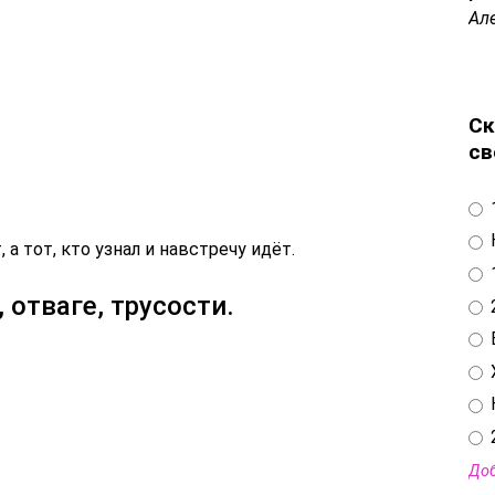
Ал
Ск
св
 а тот, кто узнал и навстречу идёт.
отваге, трусости.
Доб