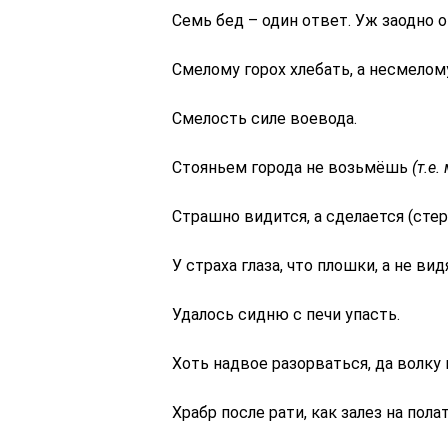
Семь бед – один ответ. Уж заодно о
Смелому горох хлебать, а несмелому
Смелость силе воевода.
Стояньем города не возьмёшь
(т.е
Страшно видится, а сделается (стер
У страха глаза, что плошки, а не ви
Удалось сидню с печи упасть.
Хоть надвое разорваться, да волку 
Храбр после рати, как залез на полат