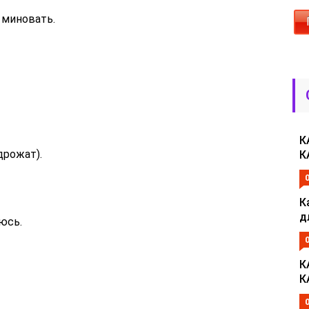
 миновать.
К
дрожат).
К
К
д
юсь.
К
К