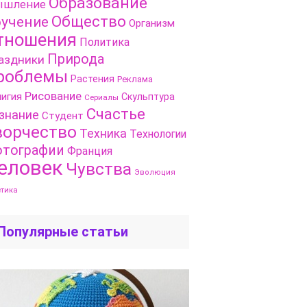
Образование
шление
Общество
учение
Организм
тношения
Политика
Природа
аздники
роблемы
Растения
Реклама
Рисование
игия
Скульптура
Сериалы
Счастье
знание
Студент
ворчество
Техника
Технологии
тографии
Франция
еловек
Чувства
Эволюция
етика
Популярные статьи