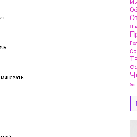
Мы
Об
О
я.
Пр
П
Рел
чу.
Со
Т
Фо
Ч
 миновать.
Эст