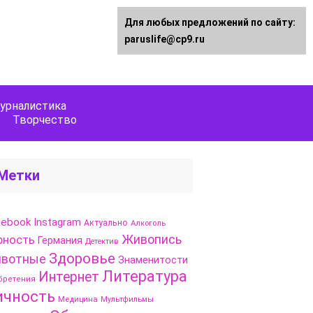
Для любых предложений по сайту:
paruslife@cp9.ru
урналистика
Творчество
Метки
cebook
Instagram
Актуально
Алкоголь
Живопись
рность
Германия
Детектив
Здоровье
вотные
Знаменитости
Литература
Интернет
бретения
ичность
Медицина
Мультфильмы