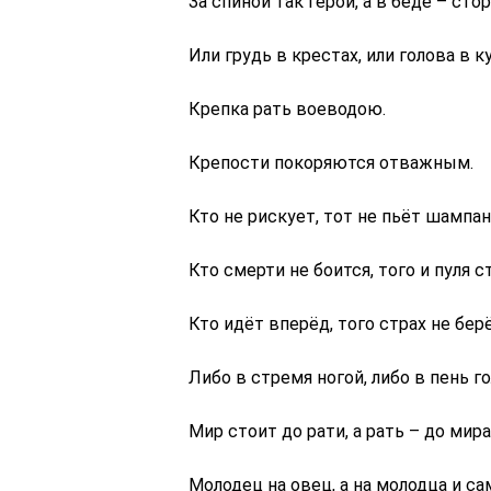
За спиной так герой, а в беде – сто
Или грудь в крестах, или голова в к
Крепка рать воеводою.
Крепости покоряются отважным.
Кто не рискует, тот не пьёт шампан
Кто смерти не боится, того и пуля с
Кто идёт вперёд, того страх не берё
Либо в стремя ногой, либо в пень г
Мир стоит до рати, а рать – до мира
Молодец на овец, а на молодца и са