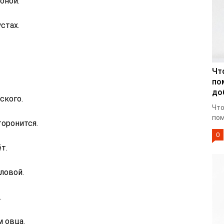
роной.
устах.
Чт
по
до
ского.
Что
пом
торонится.
0
т.
оловой.
.
м овца.