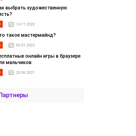
ак выбрать художественную
исть?
0
14.11.2022
то такое мастермайнд?
0
03.01.2022
есплатные онлайн игры в браузере
ля мальчиков
0
20.06.2021
Партнеры