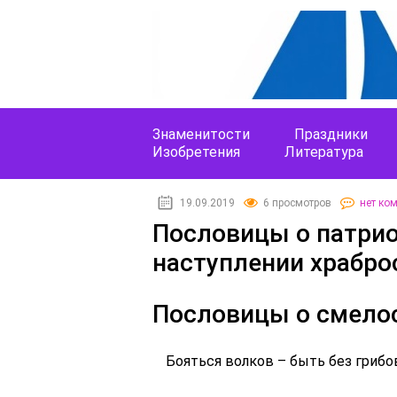
Знаменитости
Праздники
Изобретения
Литература
19.09.2019
6 просмотров
нет ко
Пословицы о патрио
наступлении храбро
Пословицы о смелос
Бояться волков – быть без грибо