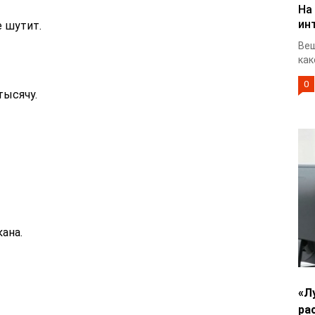
На
ин
е шутит.
Веш
как
0
тысячу.
кана.
«Л
ра