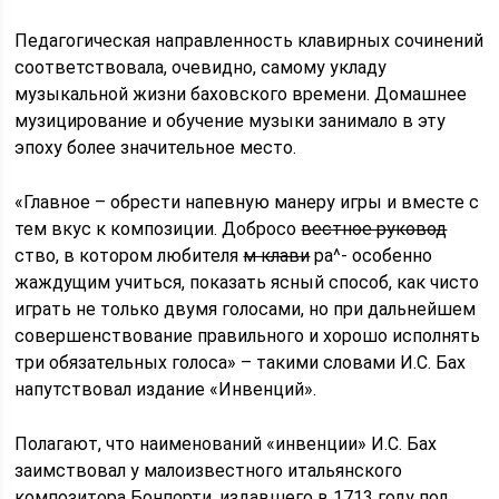
Педагогическая направленность клавирных сочинений
соответствовала, очевидно, самому укладу
музыкальной жизни баховского времени. Домашнее
музицирование и обучение музыки занимало в эту
эпоху более значительное место.
«Главное – обрести напевную манеру игры и вместе с
тем вкус к композиции. Добросо
вестное руковод
ство, в котором любителя
м клави
ра^- особенно
жаждущим учиться, показать ясный способ, как чисто
играть не только двумя голосами, но при дальнейшем
совершенствование правильного и хорошо исполнять
три обязательных голоса» – такими словами И.С. Бах
напутствовал издание «Инвенций».
Полагают, что наименований «инвенции» И.С. Бах
заимствовал у малоизвестного итальянского
композитора Бонпорти, издавшего в 1713 году под