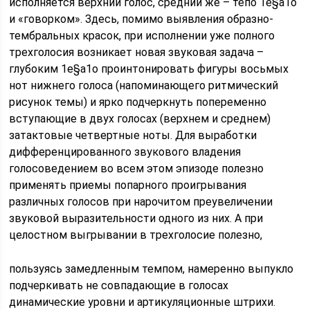
исполняется верхний голос, средний же – тепо 1е§а1о
и «говорком». Здесь, помимо выявления образно-
тембральных красок, при исполнении уже полного
трехголосия возникает новая звуковая задача –
глубоким 1е§а1о проинтонировать фигуры восьмых
нот нижнего голоса (напоминающего ритмический
рисунок темы) и ярко подчеркнуть попеременно
вступающие в двух голосах (верхнем и среднем)
затактовые четвертные ноты. Для выработки
дифференцированного звукового владения
голосоведением во всем этом эпизоде полезно
применять приемы попарного проигрывания
различных голосов при нарочитом преувеличении
звуковой выразительности одного из них. А при
целостном выгрывании в трехголосие полезно,
пользуясь замедленным темпом, намеренно выпукло
подчеркивать не совпадающие в голосах
динамические уровни и артикуляционные штрихи.