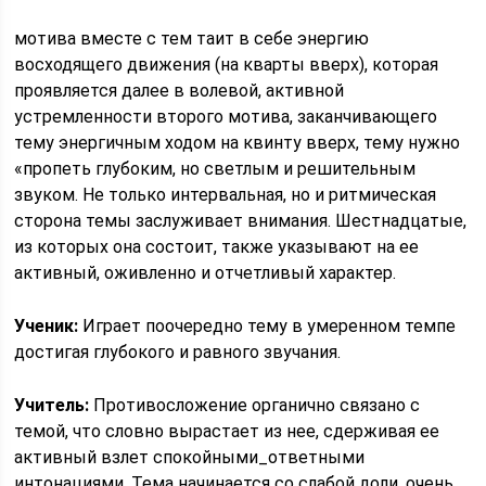
мотива вместе с тем таит в себе энергию
восходящего движения (на кварты вверх), которая
проявляется далее в волевой, активной
устремленности второго мотива, заканчивающего
тему энергичным ходом на квинту вверх, тему нужно
«пропеть глубоким, но светлым и решительным
звуком. Не только интервальная, но и ритмическая
сторона темы заслуживает внимания. Шестнадцатые,
из которых она состоит, также указывают на ее
активный, оживленно и отчетливый характер.
Ученик:
Играет поочередно тему в умеренном темпе
достигая глубокого и равного звучания.
Учитель:
Противосложение органично связано с
темой, что словно вырастает из нее, сдерживая ее
активный взлет спокойными_ответными
интонациями. Тема начинается со слабой доли, очень