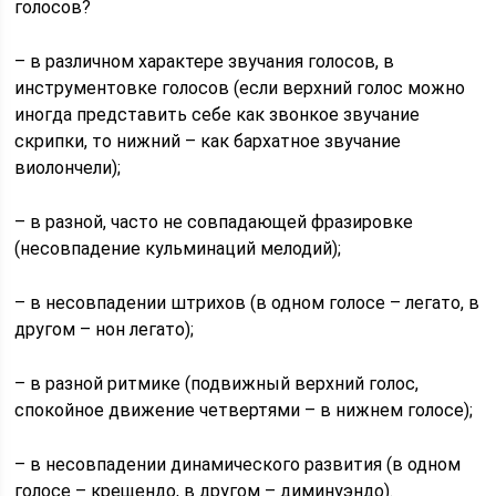
голосов?
– в различном характере звучания голосов, в
инструментовке голосов (если верхний голос можно
иногда представить себе как звонкое звучание
скрипки, то нижний – как бархатное звучание
виолончели);
– в разной, часто не совпадающей фразировке
(несовпадение кульминаций мелодий);
– в несовпадении штрихов (в одном голосе – легато, в
другом – нон легато);
– в разной ритмике (подвижный верхний голос,
спокойное движение четвертями – в нижнем голосе);
– в несовпадении динамического развития (в одном
голосе – крещендо, в другом – диминуэндо).