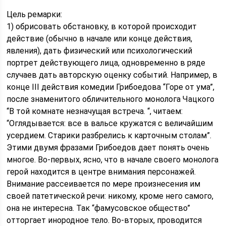
Цель ремарки:
1) обрисовать обстановку, в которой происходит
действие (обычно в начале или конце действия,
явления), дать физический или психологический
портрет действующего лица, одновременно в ряде
случаев дать авторскую оценку событий. Например, в
конце III действия комедии Грибоедова “Горе от ума”,
после знаменитого обличительного монолога Чацкого
“В той комнате незначущая встреча. “, читаем:
“Оглядывается: все в вальсе кружатся с величайшим
усердием. Старики разбрелись к карточным столам”.
Этими двумя фразами Грибоедов дает понять очень
многое. Во-первых, ясно, что в начале своего монолога
герой находится в центре внимания персонажей.
Внимание рассеивается по мере произнесения им
своей патетической речи: никому, кроме него самого,
она не интересна. Так “фамусовское общество”
отторгает инородное тело. Во-вторых, проводится