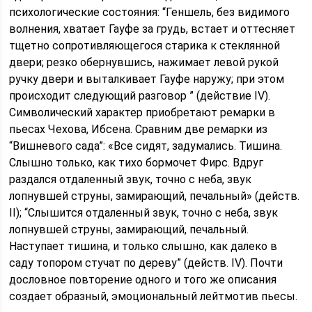
психологические состояния: “Геншель, без видимого
волнения, хватает Гауфе за грудь, встает и оттесняет
тщетно сопротивляющегося старика к стеклянной
двери; резко обернувшись, нажимает левой рукой
ручку двери и выталкивает Гауфе наружу; при этом
происходит следующий разговор ” (действие IV).
Символический характер приобретают ремарки в
пьесах Чехова, Ибсена. Сравним две ремарки из
“Вишневого сада”: «Все сидят, задумались. Тишина.
Слышно только, как тихо бормочет Фирс. Вдруг
раздался отдаленный звук, точно с неба, звук
лопнувшей струны, замирающий, печальный» (действ.
II); “Слышится отдаленный звук, точно с неба, звук
лопнувшей струны, замирающий, печальный.
Наступает тишина, и только слышно, как далеко в
саду топором стучат по дереву” (действ. IV). Почти
дословное повторение одного и того же описания
создает образный, эмоциональный лейтмотив пьесы.