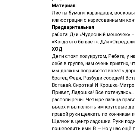
Материал:
Листы бумаги, карандаши, восковы
иллюстрации с нарисованными кон
Предварительная
работа: Д/и «Чудесный мешочек» – 
«Когда это бывает». Д/и «Определи 
ХОД
Дети стоят полукругом, Ребята, у н
себя в группе, нам очень приятно, 
мы должны поприветствовать дорог
братец Федя, Разбуди соседей! Вста
Вставай, Сиротка! И Крошка-Митро
Привет, Ладошка! Все потянулись…
растопырены. Четыре пальца право
вверх и выполнять им круговые д
правой руки щелкать по кончикам па
Щелчок в центр ладошки. Руки под
пошевелить ими. В. – Но у нас ещё 