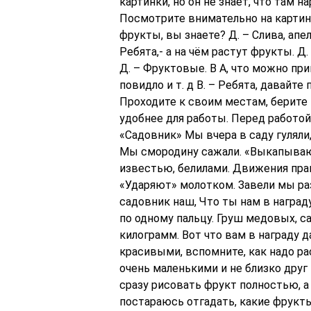
картинки, но он не знает, что там 
Посмотрите внимательно на картинк
фрукты, вы знаете? Д. – Слива, апель
Ребята,- а на чём растут фрукты. Д
Д. – Фруктовые. В А, что можно при
повидло и т. д В. – Ребята, давайт
Проходите к своим местам, берите 
удобнее для работы. Перед работой
«Садовник» Мы вчера в саду гуляли,
Мы смородину сажали. «Выкапывают
известью, белилами. Движения прав
«Ударяют» молотком. Завели мы раз
садовник наш, Что ты нам в наград
по одному пальцу. Груш медовых, с
килограмм. Вот что вам в награду 
красивыми, вспомните, как надо ра
очень маленькими и не близко друг 
сразу рисовать фрукт полностью, а
постараюсь отгадать, какие фрукты