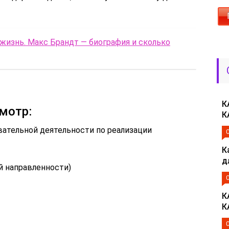
 жизнь. Макс Брандт — биография и сколько
К
мотр:
К
ательной деятельности по реализации
К
д
й направленности)
К
К