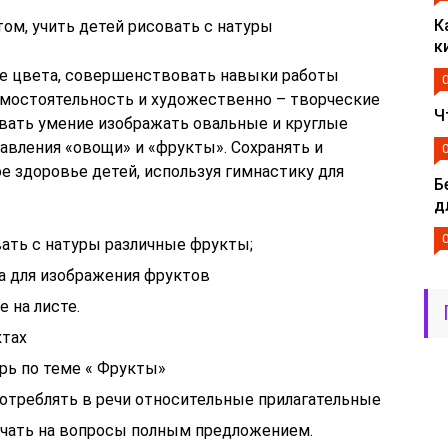
К
ом, учить детей рисовать с натуры
к
е цвета, совершенствовать навыки работы
амостоятельность и художественно – творческие
Ч
вать умение изображать овальные и круглые
вления «овощи» и «фрукты». Сохранять и
е здоровье детей, используя гимнастику для
Б
д
вать с натуры различные фрукты;
а для изображения фруктов
 на листе.
ктах
рь по теме « Фрукты»
отреблять в речи относительные прилагательные
ечать на вопросы полным предложением.