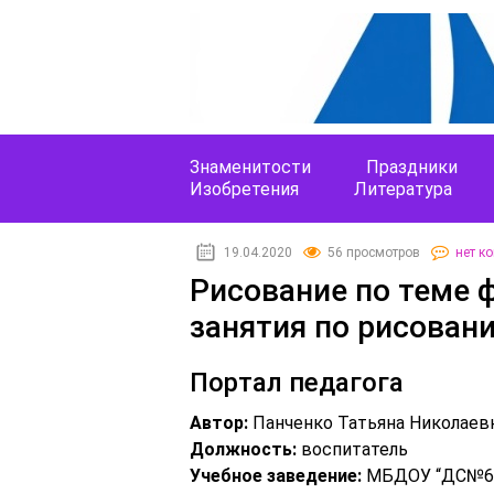
Знаменитости
Праздники
Изобретения
Литература
19.04.2020
56 просмотров
нет к
Рисование по теме 
занятия по рисован
Портал педагога
Автор:
Панченко Татьяна Николаев
Должность:
воспитатель
Учебное заведение:
МБДОУ “ДС№6