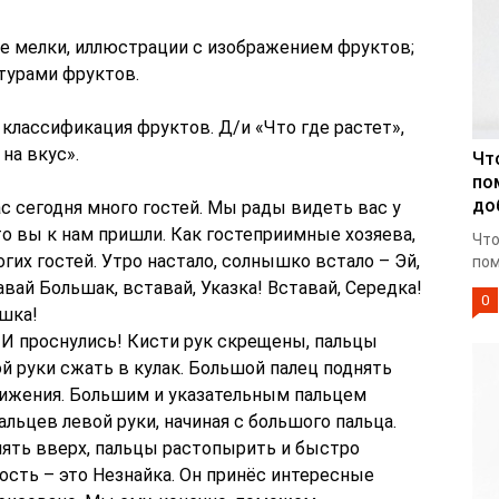
е мелки, иллюстрации с изображением фруктов;
турами фруктов.
классификация фруктов. Д/и «Что где растет»,
на вкус».
Чт
по
до
ас сегодня много гостей. Мы рады видеть вас у
что вы к нам пришли. Как гостеприимные хозяева,
Что
их гостей. Утро настало, солнышко встало – Эй,
пом
вай Большак, вставай, Указка! Вставай, Середка!
0
шка!
 И проснулись! Кисти рук скрещены, пальцы
й руки сжать в кулак. Большой палец поднять
вижения. Большим и указательным пальцем
льцев левой руки, начиная с большого пальца.
нять вверх, пальцы растопырить и быстро
гость – это Незнайка. Он принёс интересные