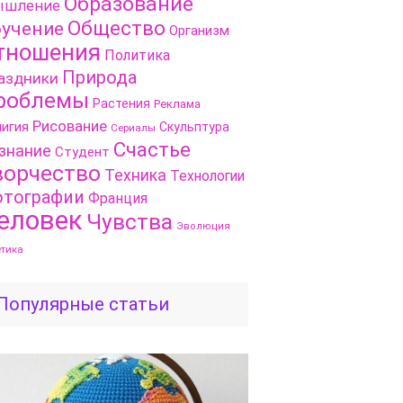
Образование
шление
Общество
учение
Организм
тношения
Политика
Природа
аздники
роблемы
Растения
Реклама
Рисование
игия
Скульптура
Сериалы
Счастье
знание
Студент
ворчество
Техника
Технологии
тографии
Франция
еловек
Чувства
Эволюция
етика
Популярные статьи