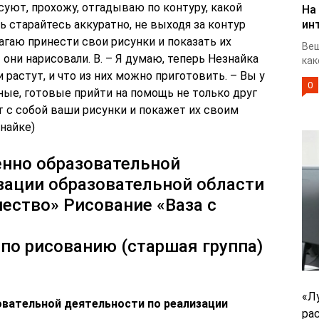
суют, прохожу, отгадываю по контуру, какой
На
ь старайтесь аккуратно, не выходя за контур
ин
агаю принести свои рисунки и показать их
Веш
они нарисовали. В. – Я думаю, теперь Незнайка
как
и растут, и что из них можно приготовить. – Вы у
0
ные, готовые прийти на помощь не только друг
ёт с собой ваши рисунки и покажет их своим
найке)
енно образовательной
зации образовательной области
ество» Рисование «Ваза с
 по рисованию (старшая группа)
«Л
вательной деятельности по реализации
ра