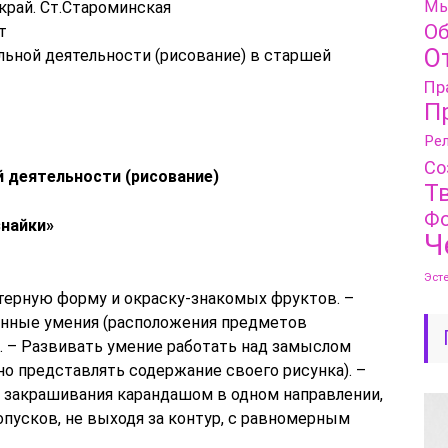
Мы
край. Ст.Староминская
Об
т
О
ьной деятельности (рисование) в старшей
Пр
П
Рел
Со
 деятельности (рисование)
Т
Фо
знайки»
Ч
Эст
ктерную форму и окраску-знакомых фруктов. –
нные умения (расположения предметов
. – Развивать умение работать над замыслом
нно представлять содержание своего рисунка). –
закрашивания карандашом в одном направлении,
усков, не выходя за контур, с равномерным