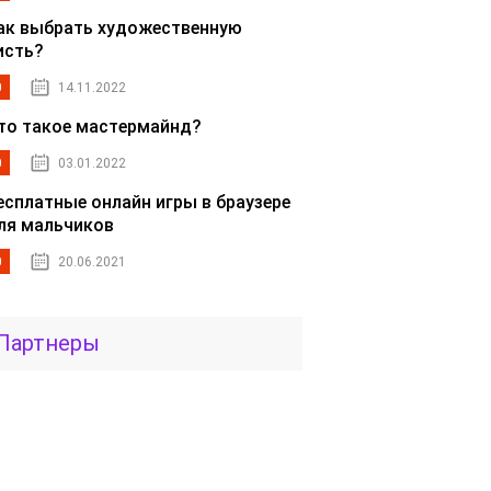
ак выбрать художественную
исть?
0
14.11.2022
то такое мастермайнд?
0
03.01.2022
есплатные онлайн игры в браузере
ля мальчиков
0
20.06.2021
Партнеры