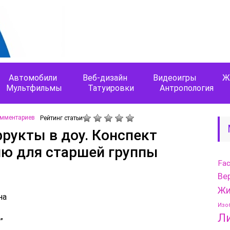
Автомобили
Веб-дизайн
Видеоигры
Ж
Мультфильмы
Татуировки
Антропология
омментариев
Рейтинг статьи
фрукты в доу. Конспект
ию для старшей группы
Fa
Ве
Жи
на
Изо
Л
”