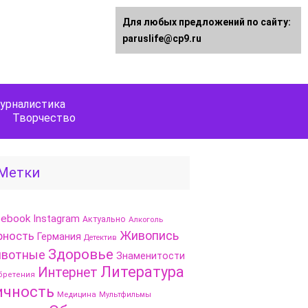
Для любых предложений по сайту:
paruslife@cp9.ru
урналистика
Творчество
Метки
cebook
Instagram
Актуально
Алкоголь
Живопись
рность
Германия
Детектив
Здоровье
вотные
Знаменитости
Литература
Интернет
бретения
ичность
Медицина
Мультфильмы