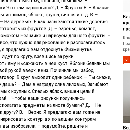
нарисовано. Мы ему, конечно, поможем. –
и Что там нарисовано? Д. – Фрукты В. – А какие
син, лимон, яблоко, груша, вишня и т. д. В. –
Ка
. – На деревьях. В как называются такие деревья
кр
готовить из фруктов. Д. – варенье, компот,
пр
е поможем Незнайке и нарисуем для него фрукты. –
Как
всё, что нужно для рисования и располагайтесь
Пра
, я предлагаю вам отдохнуть Физминутка
кре
 Идут по кругу, взявшись за руки.
0
» яму и «сажают» в нее куст. Яблони белили мы
ой рукой вверх, вниз. Починили мы забор,
говор: В круг выходит один ребенок. — Ты скажи,
у дашь? – Дам в награду слив лиловых, Загибают
амых крупных, Спелых яблок, вишен целый
дам! – Чтобы ваши рисунки получились
сполагать предметы на листе бумаги? Д, – Не
к другу? В. – Верно. Я предлагаю вам тоже не
 нарисовать контур, а я по вашим контурам
 вы изобразили. – подумайте, решите и
Ве