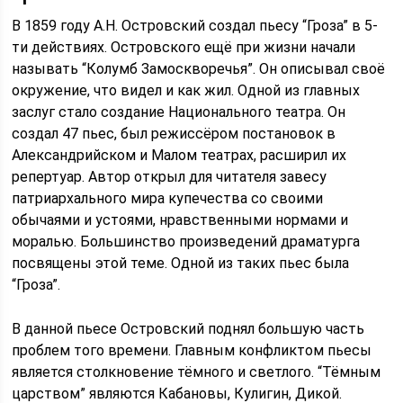
В 1859 году А.Н. Островский создал пьесу “Гроза” в 5-
ти действиях. Островского ещё при жизни начали
называть “Колумб Замоскворечья”. Он описывал своё
окружение, что видел и как жил. Одной из главных
заслуг стало создание Национального театра. Он
создал 47 пьес, был режиссёром постановок в
Александрийском и Малом театрах, расширил их
репертуар. Автор открыл для читателя завесу
патриархального мира купечества со своими
обычаями и устоями, нравственными нормами и
моралью. Большинство произведений драматурга
посвящены этой теме. Одной из таких пьес была
“Гроза”.
В данной пьесе Островский поднял большую часть
проблем того времени. Главным конфликтом пьесы
является столкновение тёмного и светлого. “Тёмным
царством” являются Кабановы, Кулигин, Дикой.