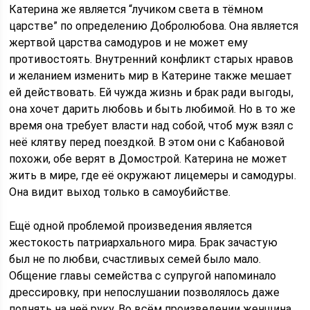
Катерина же является “лучиком света в тёмном
царстве” по определению Добролюбова. Она является
жертвой царства самодуров и не может ему
противостоять. Внутренний конфликт старых нравов
и желанием изменить мир в Катерине также мешает
ей действовать. Ей чужда жизнь и брак ради выгоды,
она хочет дарить любовь и быть любимой. Но в то же
время она требует власти над собой, чтоб муж взял с
неё клятву перед поездкой. В этом они с Кабановой
похожи, обе верят в Домострой. Катерина не может
жить в мире, где её окружают лицемеры и самодуры.
Она видит выход только в самоубийстве.
Ещё одной проблемой произведения является
жестокость патриархального мира. Брак зачастую
был не по любви, счастливых семей было мало.
Общение главы семейства с супругой напоминало
дрессировку, при непослушании позволялось даже
поднять на неё руку. Во всём произведении женщина