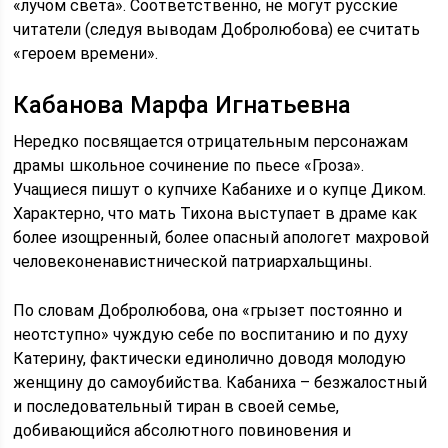
«лучом света». Соответственно, не могут русские
читатели (следуя выводам Добролюбова) ее считать
«героем времени».
Кабанова Марфа Игнатьевна
Нередко посвящается отрицательным персонажам
драмы школьное сочинение по пьесе «Гроза».
Учащиеся пишут о купчихе Кабанихе и о купце Диком.
Характерно, что мать Тихона выступает в драме как
более изощренный, более опасный апологет махровой
человеконенавистнической патриархальщины.
По словам Добролюбова, она «грызет постоянно и
неотступно» чуждую себе по воспитанию и по духу
Катерину, фактически единолично доводя молодую
женщину до самоубийства. Кабаниха – безжалостный
и последовательный тиран в своей семье,
добивающийся абсолютного повиновения и