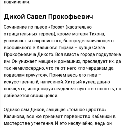
подчинения.
Дикой Савел Прокофьевич
Сочинение по пьесе «Гроза» (касательно
отрицательных героев), кроме матери Тихона,
упоминает и нахрапистого, беспредельничающего,
всесильного в Калинове тирана – купца Савла
Прокофьевича Дикого. Вся власть города подкуплена
им. Он унижает мещан и домашних, преследует их, да
так немилосердно, что те от него «по чердакам да
подвалам прячутся». Причем весь его гнев –
искусственный, напускной. Хитрый купец давно
понял, что, инсценируя неадекватную жестокость, он
добивается своих целей.
Однако сам Дикой, защищая «темное царство»
Калинова, все же признает первенство Кабанихи в
мастерстве угнетения. И это неслучайно, ведь он