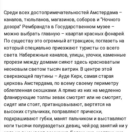
Среди всех достопримечательностей Амстердама –
каналов, тюльпанов, магазинов, соборов и “Ночного
дозора” Рембрандта в Государственном музее –
можно выбрать главную – квартал красных фонарей.
По существу это огромный аттракцион, поглазеть на
который специально приезжают туристы со всего
света. Набережные каналов, улицы, улочки, каменные
прорези между домами сияют здесь красноватым
неоновым светом тысяч витрин. В центре этой
сверкающей паутины – Ауде Керк, самая старая
церковь Амстердама, по всему своему периметру
облепленная окошками. А прямо из них на медленно
фланирующие толпы зевак смотрят или не смотрят,
сидят или стоят, пританцовывают, вертятся на
высоких стульчиках, поправляют прически,
подкрашивают губки, манят пальчиком и выставляют
ноги тысячи полураздетых девиц, чей род занятий ни у