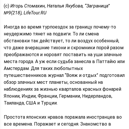
(c)
Игорь Стомахин, Наталья Якубова, “Заграница”
№9(218), LifeTour.RU
Иногда во время турпоездок за границу почему-то
неудержимо тянет на подвиги. То ли смена
обстановки так действует, то ли воздух особенный,
что даже вчерашние тихони и скромники порой разом
преображаются и норовят поставить на уши злачные
места города. А уж если судьба занесла в Паттайю или
Амстердам. Для таких любопытных
путешественников журнал “Вояж и отдых” подготовил
обзор злачных мест планеты, основанный на
наблюдениях за жизнью кварталов красных фонарей
Японии, Индии, Франции, Германии, Нидерландов,
Таиланда, США и Турции.
Простота японских нравов поражала иностранцев во
все времена. Поражает и сегодня. Знакомство в