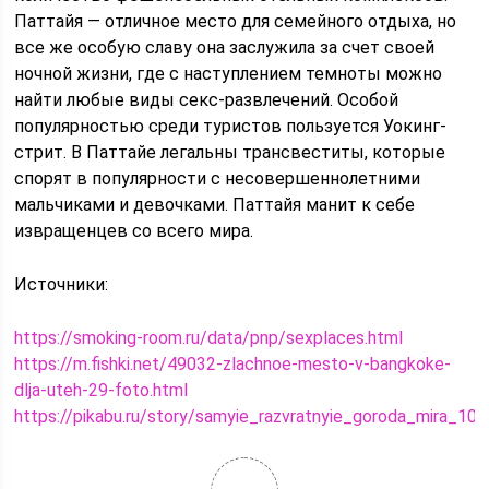
Паттайя — отличное место для семейного отдыха, но
все же особую славу она заслужила за счет своей
ночной жизни, где с наступлением темноты можно
найти любые виды секс-развлечений. Особой
популярностью среди туристов пользуется Уокинг-
стрит. В Паттайе легальны трансвеститы, которые
спорят в популярности с несовершеннолетними
мальчиками и девочками. Паттайя манит к себе
извращенцев со всего мира.
Источники:
https://smoking-room.ru/data/pnp/sexplaces.html
https://m.fishki.net/49032-zlachnoe-mesto-v-bangkoke-
dlja-uteh-29-foto.html
https://pikabu.ru/story/samyie_razvratnyie_goroda_mira_10