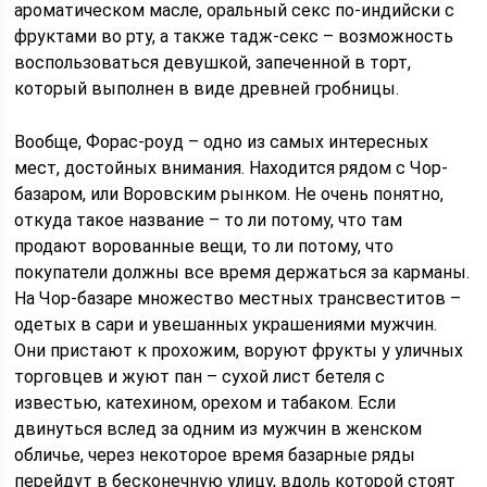
ароматическом масле, оральный секс по-индийски с
фруктами во рту, а также тадж-секс – возможность
воспользоваться девушкой, запеченной в торт,
который выполнен в виде древней гробницы.
Вообще, Форас-роуд – одно из самых интересных
мест, достойных внимания. Находится рядом с Чор-
базаром, или Воровским рынком. Не очень понятно,
откуда такое название – то ли потому, что там
продают ворованные вещи, то ли потому, что
покупатели должны все время держаться за карманы.
На Чор-базаре множество местных трансвеститов –
одетых в сари и увешанных украшениями мужчин.
Они пристают к прохожим, воруют фрукты у уличных
торговцев и жуют пан – сухой лист бетеля с
известью, катехином, орехом и табаком. Если
двинуться вслед за одним из мужчин в женском
обличье, через некоторое время базарные ряды
перейдут в бесконечную улицу, вдоль которой стоят