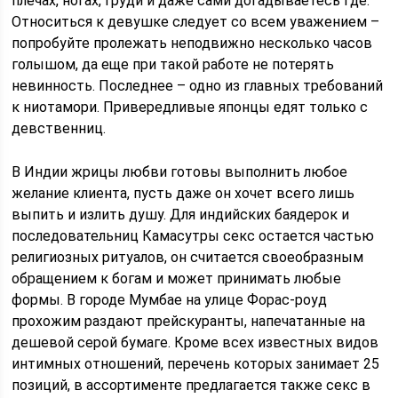
плечах, ногах, груди и даже сами догадываетесь где.
Относиться к девушке следует со всем уважением –
попробуйте пролежать неподвижно несколько часов
голышом, да еще при такой работе не потерять
невинность. Последнее – одно из главных требований
к ниотамори. Привередливые японцы едят только с
девственниц.
В Индии жрицы любви готовы выполнить любое
желание клиента, пусть даже он хочет всего лишь
выпить и излить душу. Для индийских баядерок и
последовательниц Камасутры секс остается частью
религиозных ритуалов, он считается своеобразным
обращением к богам и может принимать любые
формы. В городе Мумбае на улице Форас-роуд
прохожим раздают прейскуранты, напечатанные на
дешевой серой бумаге. Кроме всех известных видов
интимных отношений, перечень которых занимает 25
позиций, в ассортименте предлагается также секс в