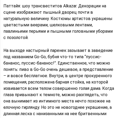
Паттайя: шоу трансвеститов Alkazar. Декорации на
сцене изображают пышный дворец почти в
натуральную величину. Костюмы артистов украшены
цветастыми веерами, шелковыми лентами,
павлиньими перьями и пышными головными уборами
с позолотой.
На выходе настырный паренек зазывает в заведение
под названием Go-Go, бубня что-то типа “пуссис-
бананос, пуссис-бананос!”. Единственное, что можно
понять: пиво в Go-Go очень дешевое, а представление
– и вовсе бесплатное. Внутри, в центре прокуренного
помещения, расположена барная стойка, на которой
извивается всем телом совершенно голая дама. Когда
глаза привыкают к темноте, можно разглядеть, что
она вынимает из интимного места нечто похожее на
елочную гирлянду. Но это не новогоднее украшение, а
длинная леска с нанизанными на нее бритвенными