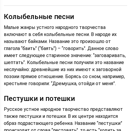
Колыбельные песни
Малые жанры устного народного творчества
включают в себя колыбельные песни. В народе их
называют байками. Название это произошло от
глагола “баить” (“баять”) – “говорить”. Данное слово
имеет следующее старинное значение: “заговаривать,
шептать”. Колыбельные песни получили это название
неслучайно: древнейшие из них имеют к заговорной
поэзии прямое отношение. Борясь со сном, например,
крестьяне говорили: “Дремушка, отойди от меня”.
Пестушки и потешки
Русское устное народное творчество представляют
также пестушки и потешки. В их центре находится
образ подрастающего ребенка. Название “пестушки”
происходит от слова “пестовать”, то есть “ходить за