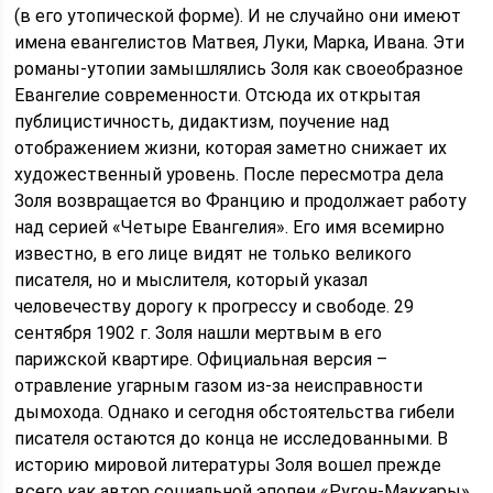
(в его утопической форме). И не случайно они имеют
имена евангелистов Матвея, Луки, Марка, Ивана. Эти
романы-утопии замышлялись Золя как своеобразное
Евангелие современности. Отсюда их открытая
публицистичность, дидактизм, поучение над
отображением жизни, которая заметно снижает их
художественный уровень. После пересмотра дела
Золя возвращается во Францию и продолжает работу
над серией «Четыре Евангелия». Его имя всемирно
известно, в его лице видят не только великого
писателя, но и мыслителя, который указал
человечеству дорогу к прогрессу и свободе. 29
сентября 1902 г. Золя нашли мертвым в его
парижской квартире. Официальная версия –
отравление угарным газом из-за неисправности
дымохода. Однако и сегодня обстоятельства гибели
писателя остаются до конца не исследованными. В
историю мировой литературы Золя вошел прежде
всего как автор социальной эпопеи «Ругон-Маккары».