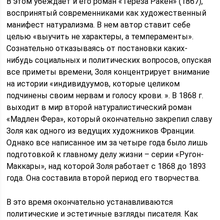
В этом убеждает и его роман «Тереза Ракен» (1867),
воспринятый современниками как художественный
манифест натурализма. В нем автор ставит себе
целью «выучить не характеры, а темпераменты».
Сознательно отказываясь от постановки каких-
нибудь социальных и политических вопросов, опуская
все приметы времени, Золя концентрирует внимание
на истории «индивидуумов, которые целиком
подчинены своим нервам и голосу крови. ». В 1868 г.
выходит в мир второй натуралистический роман
«Мадлен Фера», который окончательно закрепил славу
Золя как одного из ведущих художников Франции.
Однако все написанное им за четыре года было лишь
подготовкой к главному делу жизни – серии «Ругон-
Маккары», над которой Золя работает с 1868 до 1893
года. Она составила второй период его творчества.
В это время окончательно устанавливаются
политические и эстетичные взгляды писателя. Как