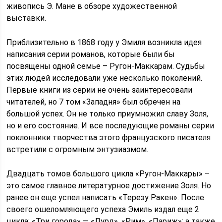
живопись Э. Мане в обзоре художественной
выставки.
Приблизительно в 1868 году у Эмиля возникла идея
написания серии романов, которые были бы
посвящены одной семье – Ругон-Маккарам. Судьбы
этих людей исследовали уже несколько поколений.
Первые книги из серии не очень заинтересовали
читателей, но 7 том «Западня» был обречен на
большой успех. Он не только приумножил славу Золя,
но и его состояние. И все последующие романы серии
поклонники творчества этого французского писателя
встретили с огромным энтузиазмом.
Двадцать томов большого цикла «Ругон-Маккары» –
это самое главное литературное достижение Золя. Но
ранее он еще успел написать «Терезу Ракен». После
своего ошеломляющего успеха Эмиль издал еще 2
цикла: «Три города» — «Лурд», «Рим», «Париж»; а также