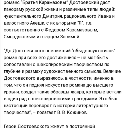
романс “Братья Карамазовы” Достоевский даст
панораму русской жизни и различные типы людей:
чувствительного Дмитрия, рационального Ивана и
целостного Алеши, с их вторыми “Я”, т.е.
соответственно с Федором Карамазовым,
Смердяковым и старцем Зосимой.
“До Достоевского освоивший “обыденную жизнь”
роман при всех его достижениях – не мог быть
сопоставлен с шекспировским творчеством по
глубине и размаху художественного смысла. Величие
Достоевского выразилось, в частности, именно в
том, что он поднял искусство романа до высшего
уровня, создал такие образцы жанра, которые встали
в один ряд с шекспировскими трагедиями. Это был
настоящий переворот в истории литературного
творчества”, – полагает В. В. Кожинов.
Герои Достоевского живут в постоянной