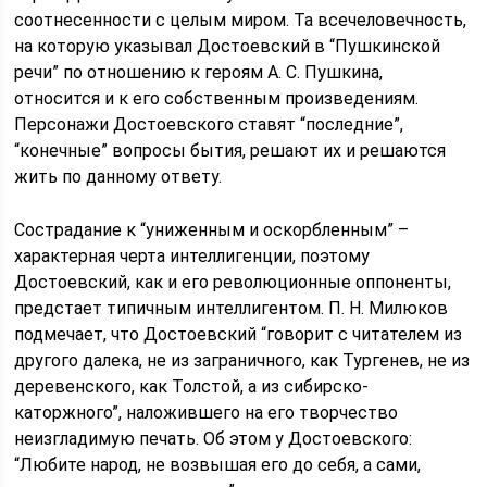
соотнесенности с целым миром. Та всечеловечность,
на которую указывал Достоевский в “Пушкинской
речи” по отношению к героям А. С. Пушкина,
относится и к его собственным произведениям.
Персонажи Достоевского ставят “последние”,
“конечные” вопросы бытия, решают их и решаются
жить по данному ответу.
Сострадание к “униженным и оскорбленным” –
характерная черта интеллигенции, поэтому
Достоевский, как и его революционные оппоненты,
предстает типичным интеллигентом. Π. Н. Милюков
подмечает, что Достоевский “говорит с читателем из
другого далека, не из заграничного, как Тургенев, не из
деревенского, как Толстой, а из сибирско-
каторжного”, наложившего на его творчество
неизгладимую печать. Об этом у Достоевского:
“Любите народ, не возвышая его до себя, а сами,