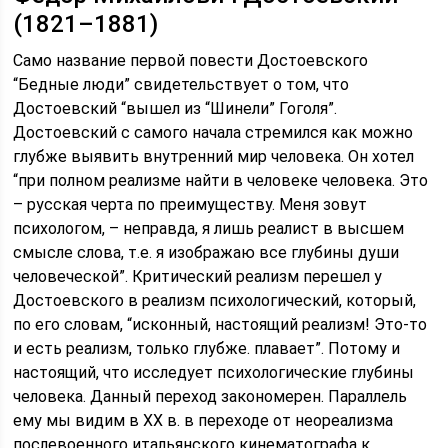
(1821–1881)
Само название первой повести Достоевского
“Бедные люди” свидетельствует о том, что
Достоевский “вышел из “Шинели” Гоголя”.
Достоевский с самого начала стремился как можно
глубже выявить внутренний мир человека. Он хотел
“при полном реализме найти в человеке человека. Это
– русская черта по преимуществу. Меня зовут
психологом, – неправда, я лишь реалист в высшем
смысле слова, т.е. я изображаю все глубины души
человеческой”. Критический реализм перешел у
Достоевского в реализм психологический, который,
по его словам, “исконный, настоящий реализм! Это-то
и есть реализм, только глубже. плавает”. Потому и
настоящий, что исследует психологические глубины
человека. Данный переход закономерен. Параллель
ему мы видим в XX в. в переходе от неореализма
послевоенного итальянского кинематографа к