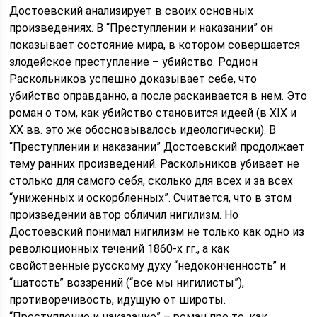
Достоевский анализирует в своих основных
произведениях. В “Преступлении и наказании” он
показывает состояние мира, в котором совершается
злодейское преступление – убийство. Родион
Раскольников успешно доказывает себе, что
убийство оправданно, а после раскаивается в нем. Это
роман о том, как убийство становится идеей (в XIX и
XX вв. это же обосновывалось идеологически). В
“Преступлении и наказании” Достоевский продолжает
тему ранних произведений. Раскольников убивает не
столько для самого себя, сколько для всех и за всех
“униженных и оскорбленных”. Считается, что в этом
произведении автор обличил нигилизм. Но
Достоевский понимал нигилизм не только как одно из
революционных течений 1860-х гг., а как
свойственные русскому духу “недоконченность” и
“шатость” воззрений (“все мы нигилисты”),
противоречивость, идущую от широты.
“Преступление и наказание” – роман про то, как