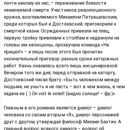
почти никому из нас, – переживание близости
неминуемой смерти. Участников революционного
кружка, возглавляемого Михаилом Петрашевским,
среди которых был и Достоевский, приговорили к
смертной казни. Осужденных привезли на плац,
первую тройку привязали к столбам и надвинули на
головы им капюшоны, прозвучала команда «На
прицел!» – и лишь после этого был прочитан
окончательный приговор: разные сроки каторжных
работ. Казнь оказалась всего лишь инсценировкой.
Вечером того же дня, перед отправкой на каторгу,
Достоевский писал брату: «Быть человеком между
людьми, не уныть и не пасть – вот в чем жизнь, в чем
задача ее (. ) On voit le soleil! (видно солнце! – фр.)».
Главным в его романах является диалог – диалог
человека со своим вторым «Я», диалог персонажей
друг с другом, утверждал философ Михаил Бахтин. А
главный вопрос всякого диалога – вопрос об