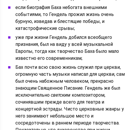
если биография Баха небогата внешними
событиями, то Гендель прожил жизнь очень
бурную, изведав и блестящие победы, и
катастрофические срывы;
уже при жизни Гендель добился всеобщего
признания, был на виду у всей музыкальной
Европы, тогда как творчество Баха было мало
известно его современникам;
Бах почти всю свою жизнь служил при церкви,
огромную часть музыки написал для церкви, сам
был очень набожным человеком, прекрасно
знающим Священное Писание. Гендель же был
исключительно
светским
композитором,
сочинявшим прежде всего для театра и
концертной эстрады. Чисто церковные жанры у
него занимают небольшое место и
сосредоточены в раннем периоде творчества.
Показательно, что духовенство при жизни