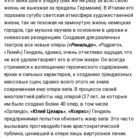
XVIII века шла к упадку (Бах же ни разу за всю свою
жизнь не выезжал за пределы Германии). В Италии его
поразила сугубо светская атмосфера художественной
жизни, так не похожая на замкнутую жизнь немецких
городов, где музыка звучала в основном в церкви и
княжеских резиденциях. Создавая для различных
театров все новые оперы
(
«Ринальдо
»
,
«Родриго
»
,
«Тезей»)
Гендель, однако, очень отчетливо ощущал, что
не всё удовлетворяет его в этом жанре. Он всегда
стремился к воплощению героического содержания,
ярких и сильных характеров, к созданию грандиозных
массовых сцен, однако всего этого не знала
современная ему опера-seria. В процессе своей
многолетней работы над оперой (37 лет, за которые
им было создано более 40 опер, в том числе
«Орландо»
,
«Юлий Цезарь»
,
«Ксеркс»
)
Гендель
предпринимал попытки обновить жанр seria. Это часто
вызывало противодействие аристократической
публики, ценившей в опере лишь виртуозное пение.