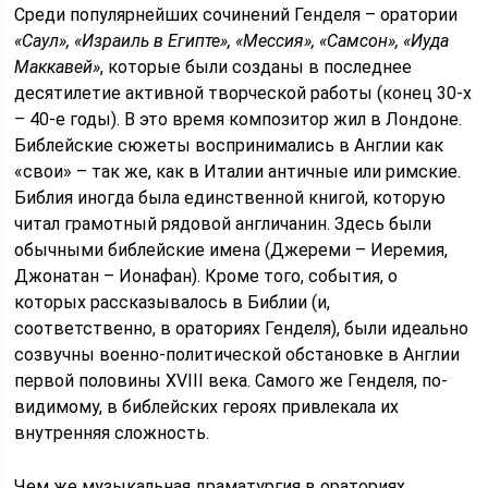
Среди популярнейших сочинений Генделя – оратории
«Саул», «Израиль в Египте», «Мессия», «Самсон», «Иуда
Маккавей»
, которые были созданы в последнее
десятилетие активной творческой работы (конец 30-х
– 40-е годы). В это время композитор жил в Лондоне.
Библейские сюжеты воспринимались в Англии как
«свои» – так же, как в Италии античные или римские.
Библия иногда была единственной книгой, которую
читал грамотный рядовой англичанин. Здесь были
обычными библейские имена (Джереми – Иеремия,
Джонатан – Ионафан). Кроме того, события, о
которых рассказывалось в Библии (и,
соответственно, в ораториях Генделя), были идеально
созвучны военно-политической обстановке в Англии
первой половины XVIII века. Самого же Генделя, по-
видимому, в библейских героях привлекала их
внутренняя сложность.
Чем же музыкальная драматургия в ораториях