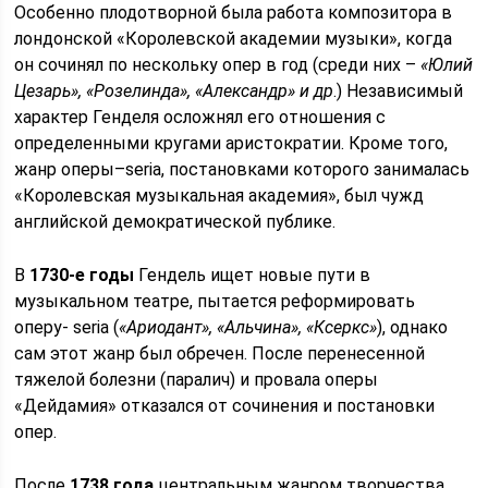
Особенно плодотворной была работа композитора в
лондонской «Королевской академии музыки», когда
он сочинял по нескольку опер в год (среди них –
«Юлий
Цезарь», «Розелинда», «Александр» и др
.) Независимый
характер Генделя осложнял его отношения с
определенными кругами аристократии. Кроме того,
жанр оперы–seria, постановками которого занималась
«Королевская музыкальная академия», был чужд
английской демократической публике.
В
1730-е годы
Гендель ищет новые пути в
музыкальном театре, пытается реформировать
оперу- seria (
«Ариодант», «Альчина», «Ксеркс»
), однако
сам этот жанр был обречен. После перенесенной
тяжелой болезни (паралич) и провала оперы
«Дейдамия» отказался от сочинения и постановки
опер.
После
1738 года
центральным жанром творчества