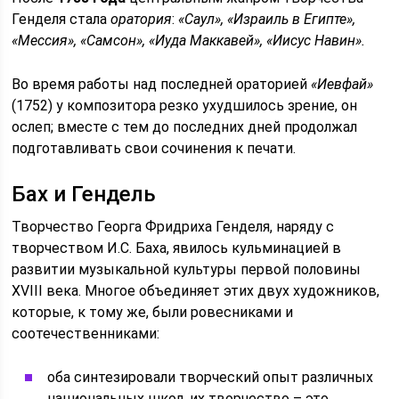
Генделя стала
оратория
:
«Саул», «Израиль в Египте»,
«Мессия», «Самсон», «Иуда Маккавей», «Иисус Навин».
Во время работы над последней ораторией
«Иевфай»
(1752) у композитора резко ухудшилось зрение, он
ослеп; вместе с тем до последних дней продолжал
подготавливать свои сочинения к печати.
Бах и Гендель
Творчество Георга Фридриха Генделя, наряду с
творчеством И.С. Баха, явилось кульминацией в
развитии музыкальной культуры первой половины
XVIII века. Многое объединяет этих двух художников,
которые, к тому же, были ровесниками и
соотечественниками:
оба синтезировали творческий опыт различных
национальных школ, их творчество – это