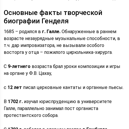
Основные факты творческой
биографии Генделя
1685 – родился в
г. Галле.
Обнаруженные в раннем
возрасте незаурядные музыкальные способности, в
т.ч. дар импровизатора, не вызывали особого
восторга у отца – пожилого цирюльника-хирурга.
С
9-летнего
возраста брал уроки композиции и игры
на органе у Ф.В. Цахау,
с
12 лет
писал церковные кантаты и органные пьесы.
В
1702 г
.
изучал юриспруденцию в университете
Галле, параллельно занимал пост органиста
протестантского собора.