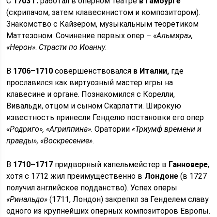
С
1703 г.
работал в оперном театре
в Гамбурге
(скрипачом, затем клавесинистом и композитором).
Знакомство с Кайзером, музыкальным теоретиком
Маттезоном. Сочинение первых опер –
«Альмира»,
«Нерон»
.
Страсти по Иоанну
.
В
1706–1710
совершенствовался
в Италии,
где
прославился как виртуозный мастер игры на
клавесине и органе. Познакомился с Корелли,
Вивальди, отцом и сыном Скарлатти. Широкую
известность принесли Генделю постановки его опер
«Родриго»,
«Агриппина»
. Оратории
«Триумф времени и
правды», «Воскресение»
.
В
1710–1717
придворный капельмейстер в
Ганновере
,
хотя с 1712 жил преимущественно в
Лондоне
(в 1727
получил английское подданство). Успех оперы
«Ринальдо»
(1711, Лондон) закрепил за Генделем славу
одного из крупнейших оперных композиторов Европы.