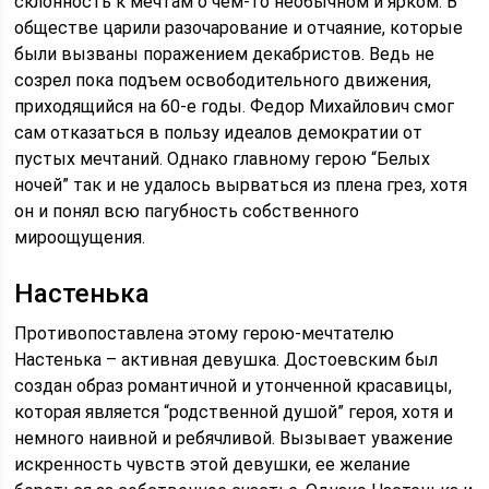
склонность к мечтам о чем-то необычном и ярком. В
обществе царили разочарование и отчаяние, которые
были вызваны поражением декабристов. Ведь не
созрел пока подъем освободительного движения,
приходящийся на 60-е годы. Федор Михайлович смог
сам отказаться в пользу идеалов демократии от
пустых мечтаний. Однако главному герою “Белых
ночей” так и не удалось вырваться из плена грез, хотя
он и понял всю пагубность собственного
мироощущения.
Настенька
Противопоставлена этому герою-мечтателю
Настенька – активная девушка. Достоевским был
создан образ романтичной и утонченной красавицы,
которая является “родственной душой” героя, хотя и
немного наивной и ребячливой. Вызывает уважение
искренность чувств этой девушки, ее желание