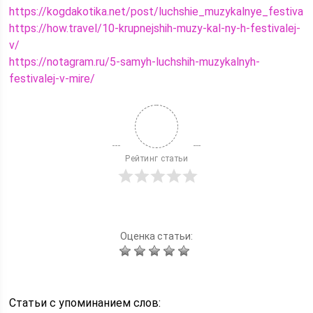
https://kogdakotika.net/post/luchshie_muzykalnye_festivali
https://how.travel/10-krupnejshih-muzy-kal-ny-h-festivalej-
v/
https://notagram.ru/5-samyh-luchshih-muzykalnyh-
festivalej-v-mire/
Рейтинг статьи
Оценка статьи:
Статьи c упоминанием слов: