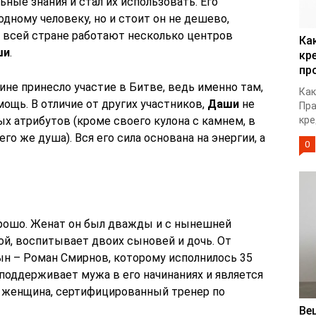
ьные знания и стал их использовать. Его
дному человеку, но и стоит он не дешево,
по всей стране работают несколько центров
Ка
ши
.
кр
пр
не принесло участие в Битве, ведь именно там,
Как
мощь. В отличие от других участников,
Даши
не
Пра
х атрибутов (кроме своего кулона с камнем, в
кре
го же душа). Вся его сила основана на энергии, а
0
орошо. Женат он был дважды и с нынешней
ой, воспитывает двоих сыновей и дочь. От
ын – Роман Смирнов, которому исполнилось 35
 поддерживает мужа в его начинаниях и является
 женщина, сертифицированный тренер по
Ве