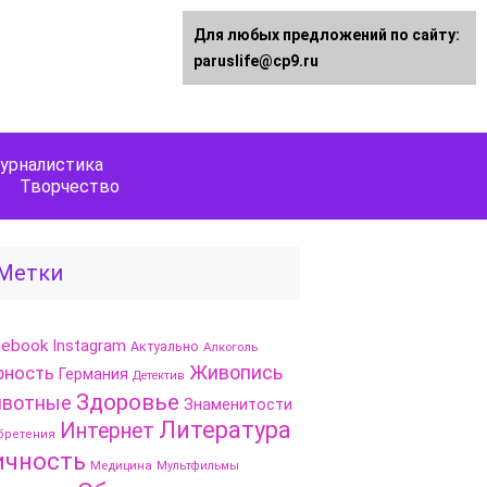
Для любых предложений по сайту:
paruslife@cp9.ru
урналистика
Творчество
Метки
cebook
Instagram
Актуально
Алкоголь
Живопись
рность
Германия
Детектив
Здоровье
вотные
Знаменитости
Литература
Интернет
бретения
ичность
Медицина
Мультфильмы