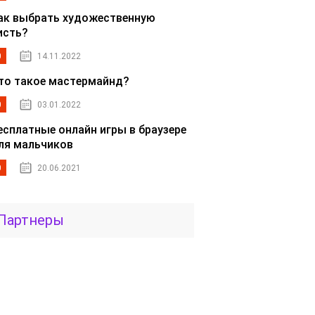
ак выбрать художественную
исть?
0
14.11.2022
то такое мастермайнд?
0
03.01.2022
есплатные онлайн игры в браузере
ля мальчиков
0
20.06.2021
Партнеры