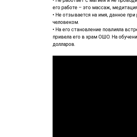
• Не работает с магией и не прово
его работе – это массаж, медитация
• Не отзывается на имя, данное при
человеком.
• На его становление повлияла встр
привела его в храм ОШО. На обучен
долларов.