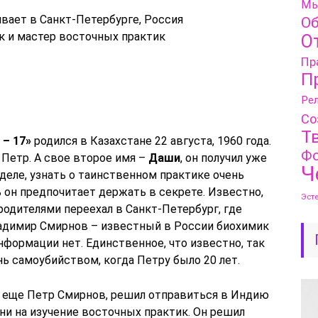
Мы
вает в Санкт-Петербурге, Россия
Об
 и мастер восточных практик
О
Пр
П
Рел
Со
Т
– 17»
родился в Казахстане 22 августа, 1960 года.
Фо
Петр. А свое второе имя –
Даши
, он получил уже
Ч
 деле, узнать о таинственном практике очень
 он предпочитает держать в секрете. Известно,
Эст
родителями переехал в Санкт-Петербург, где
адимир Смирнов – известный в России биохимик
нформации нет. Единственное, что известно, так
нь самоубийством, когда Петру было 20 лет.
т еще Петр Смирнов, решил отправиться в Индию
ни на изучение восточных практик. Он решил