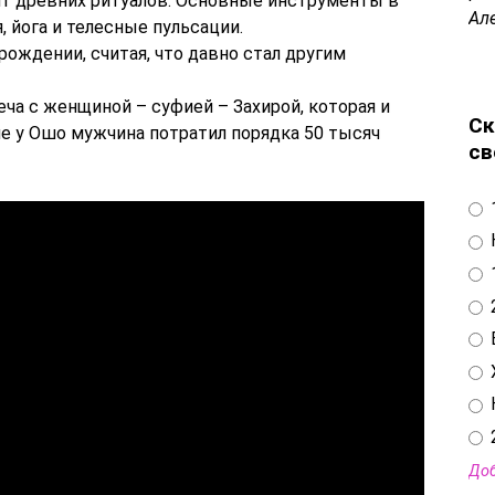
дит древних ритуалов. Основные инструменты в
Ал
, йога и телесные пульсации.
 рождении, считая, что давно стал другим
еча с женщиной – суфией – Захирой, которая и
Ск
ие у Ошо мужчина потратил порядка 50 тысяч
св
Доб