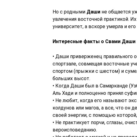
Но с родными
Даши
не общается уж
увлечения восточной практикой. Их
университет, а вскоре умерла и его
Интересные факты о Свами Даши
• Даши приверженец правильного о
спортзале, совмещая восточные уче
спортом (прыжки с шестом) и сумел
больших высот.
• Когда Даши был в Самарканде (Уз
Аль Хади и полноценно принял суфи
• Не любит, когда его называют экс
колдунов или магов, а все, что он 
своей энергии, с помощью которой, 
• Не практикует порчи, сглазы, очи
вероисповеданию.