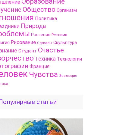
Образование
шление
Общество
учение
Организм
тношения
Политика
Природа
аздники
роблемы
Растения
Реклама
Рисование
игия
Скульптура
Сериалы
Счастье
знание
Студент
ворчество
Техника
Технологии
тографии
Франция
еловек
Чувства
Эволюция
етика
Популярные статьи