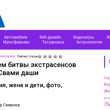
Автомобили
Веб-дизайн
Видеоигры
Ж
Мультфильмы
Татуировки
Антропология
мментариев
Рейтинг статьи
ем битвы экстрасенсов
 Свами даши
Fa
я, жена и дети, фото,
Ве
Жи
Изо
Л
р Смирнов