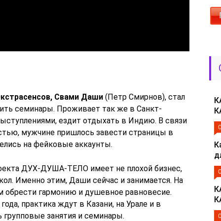
Экстрасенсов, Свами Даши
(Петр Смирнов), стал
К
дить семинары. Проживает так же в Санкт-
К
выступлениями, ездит отдыхать в Индию. В связи
стью, мужчине пришлось завести страницы в
велись на фейковые аккаунты.
К
д
роекта ДУХ-ДУША-ТЕЛО имеет не плохой бизнес,
ол. Именно этим, Даши сейчас и занимается. На
К
ям обрести гармонию и душевное равновесие.
К
ода, практика ждут в Казани, на Урале и в
ь групповые занятия и семинары.