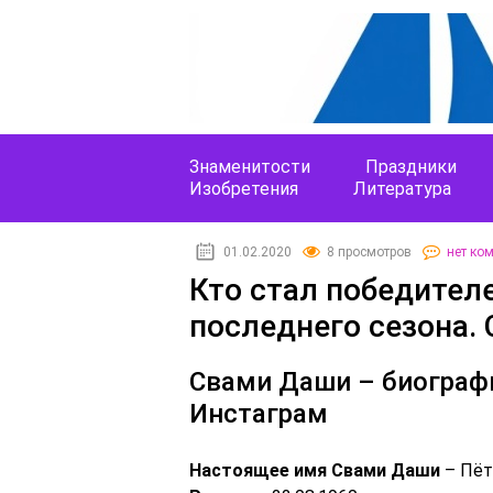
Знаменитости
Праздники
Изобретения
Литература
01.02.2020
8 просмотров
нет ко
Кто стал победител
последнего сезона.
Свами Даши – биографи
Инстаграм
Настоящее имя Свами Даши
– Пёт