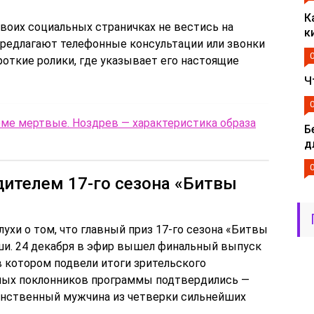
К
своих социальных страничках не вестись на
к
предлагают телефонные консультации или звонки
ороткие ролики, где указывает его настоящие
Ч
эме мертвые. Ноздрев — характеристика образа
Б
д
ителем 17-го сезона «Битвы
лухи о том, что главный приз 17-го сезона «Битвы
ши. 24 декабря в эфир вышел финальный выпуск
в котором подвели итоги зрительского
нных поклонников программы подтвердились —
инственный мужчина из четверки сильнейших