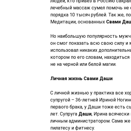
людей, кто привез в Россию сакрал
лечебный массаж сумел помочь не о
порядка 10 тысяч рублей. Так же, 
Медитации, основанных
Свами Да
Но наибольшую популярность мужчи
он смог показать всю свою силу и 
использовал никаких дополнительны
котором по его словам, находиться е
не на черной или белой магии.
Личная жизнь Свами Даши
С личной жизнью у практика все х
супругой – 36-летней Ириной Ногин
первого брака, у Даши тоже есть с
лет. Супруга
Даши
, Ирина всячески
личным администратором. Сама же
пилатесу и фитнесу.