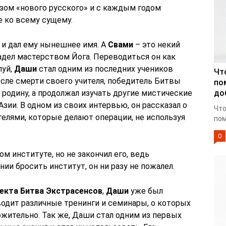
зом «нового русского» и с каждым годом
е ко всему сущему.
 и дал ему нынешнее имя. А
Свами
– это некий
ладел мастерством Йога. Переводиться он как
луй,
Даши
стал одним из последних учеников
Чт
После смерти своего учителя, победитель Битвы
по
 родину, а продолжал изучать другие мистические
до
зии. В одном из своих интервью, он рассказал о
Что
елями, которые делают операции, не используя
пом
0
ом институте, но не закончил его, ведь
ии бросить институт, он ни разу не пожалел.
оекта Битва Экстрасенсов
,
Даши
уже был
оводит различные тренинги и семинары, о которых
ожительно. Так же, Даши стал одним из первых