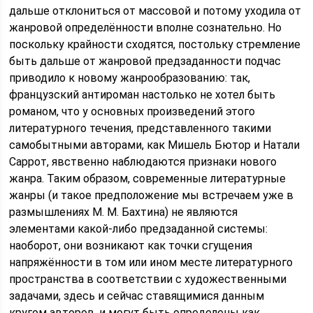
дальше отклониться от массовой и потому уходила от
жанровой определённости вполне сознательно. Но
поскольку крайности сходятся, постольку стремление
быть дальше от жанровой предзаданности подчас
приводило к новому жанрообразованию: так,
французский антироман настолько не хотел быть
романом, что у основных произведений этого
литературного течения, представленного такими
самобытными авторами, как Мишель Бютор и Натали
Саррот, явственно наблюдаются признаки нового
жанра. Таким образом, современные литературные
жанры (и такое предположение мы встречаем уже в
размышлениях М. М. Бахтина) не являются
элементами какой-либо предзаданной системы:
наоборот, они возникают как точки сгущения
напряжённости в том или ином месте литературного
пространства в соответствии с художественными
задачами, здесь и сейчас ставящимися данным
кругом авторов, и могут быть определены как