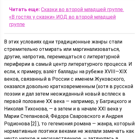
Читать еще:
Сказки во второй младшей группе.
«В гостях у сказки» ИОД во второй младшей
группе
В этих условиях одни традиционные жанры стали
стремительно отмирать или маргинализоваться,
другие, напротив, перемещаться с литературной
периферии в самый центр литературного процесса. И
если, к примеру, взлёт баллады на рубеже XVIII—XIX
веков, связанный в России с именем Жуковского,
оказался довольно кратковременным (хотя в русской
поэзии и дал затем неожиданный новый всплеск в
первой половине XX века — например, у Багрицкого и
Николая Тихонова, — а затем и в начале XXI века у
Марии Степановой, Фёдора Сваровского и Андрея
Родионова [2] ), то гегемония романа — жанра, который
нормативные поэтики веками не желали замечать как
нечто низкое и несущественное, — затянулась в