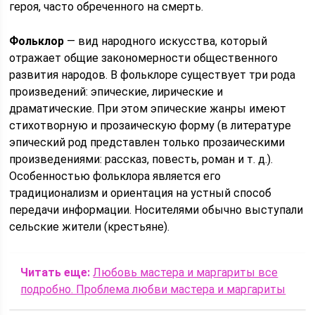
героя, часто обреченного на смерть.
Фольклор
— вид народного искусства, который
отражает общие закономерности общественного
развития народов. В фольклоре существует три рода
произведений: эпические, лирические и
драматические. При этом эпические жанры имеют
стихотворную и прозаическую форму (в ли­тературе
эпический род представлен только прозаическими
произведениями: рассказ, повесть, ро­ман и т. д.).
Особенностью фольклора является его
традиционализм и ориентация на устный способ
передачи информации. Носителями обычно выступали
сельские жители (крестьяне).
Читать еще:
Любовь мастера и маргариты все
подробно. Проблема любви мастера и маргариты