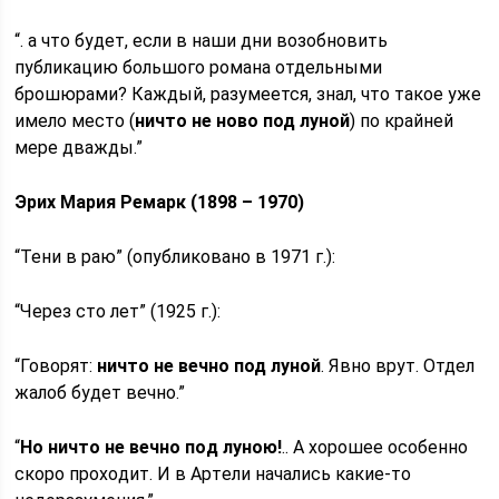
“. а что будет, если в наши дни возобновить
публикацию большого романа отдельными
брошюрами? Каждый, разумеется, знал, что такое уже
имело место (
ничто не ново под луной
) по крайней
мере дважды.”
Эрих Мария Ремарк (1898 – 1970)
“Тени в раю” (опубликовано в 1971 г.):
“Через сто лет” (1925 г.):
“Говорят:
ничто не вечно под луной
. Явно врут. Отдел
жалоб будет вечно.”
“
Нo ничтo нe вeчнo пoд лyнoю!
.. A xopoшee ocoбeннo
cкopo пpoxoдит. И в Apтeли нaчaлиcь кaкиe-тo