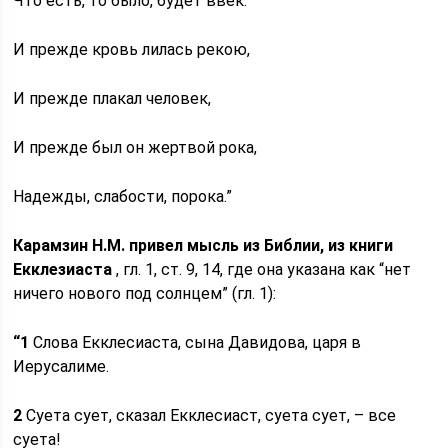
Что есть, то было, будет ввек.
И прежде кровь лилась рекою,
И прежде плакал человек,
И прежде был он жертвой рока,
Надежды, слабости, порока.”
Карамзин Н.М. привел мысль из Библии, из книги
Екклезиаста
, гл. 1, ст. 9, 14, где она указана как “нет
ничего нового под солнцем” (гл. 1):
“1
Слова Екклесиаста, сына Давидова, царя в
Иерусалиме.
2
Суета сует, сказал Екклесиаст, суета сует, – все
суета!