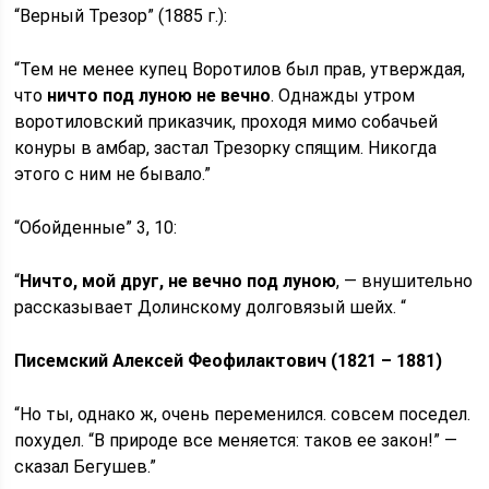
“Верный Трезор” (1885 г.):
“Тем не менее купец Воротилов был прав, утверждая,
что
ничто под луною не вечно
. Однажды утром
воротиловский приказчик, проходя мимо собачьей
конуры в амбар, застал Трезорку спящим. Никогда
этого с ним не бывало.”
“Обойденные” 3, 10:
“
Ничто, мой друг, не вечно под луною
, — внушительно
рассказывает Долинскому долговязый шейх. “
Писемский Алексей Феофилактович (1821 – 1881)
“Но ты, однако ж, очень переменился. совсем поседел.
похудел. “В природе все меняется: таков ее закон!” —
сказал Бегушев.”