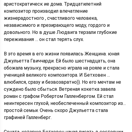
аристократическ ие дома. Тридцатилетний
композитор производил впечатление
жизнерадостного , счастливого человека,
независимого и презирающего моду, гордого и
довольного. Но в душе Людвига терзали глубокие
переживания … он стал терять слух.
В это время в его жизни появилась Женщина. юная
Джульетта Гвиччарди. Ей было шестнадцать, она
обожала музыку, прекрасно играла на рояле и стала
ученицей великого композитора. И Бетховен …
влюбился, сразу и безвозвратно)). Но его мечтам не
суждено было сбыться. Ветреная кокетка завела
роман с графом Робертом Галленбергом. Ей стал
неинтересен глухой, необеспеченный композитор из…
простой семьи. Очень скоро Джульетта стала
графиней Галленберг.
Соната, которую Бетховен начал писать в состоянии