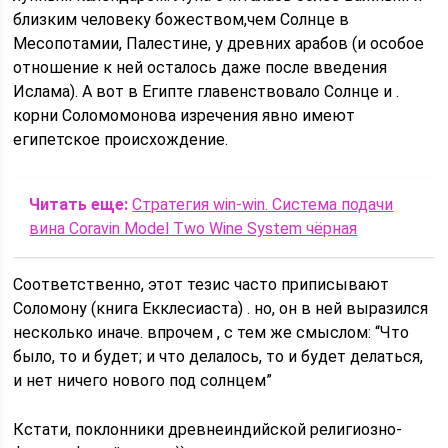
близким человеку божеством,чем Солнце в
Месопотамии, Палестине, у древних арабов (и особое
отношение к ней осталось даже после введения
Ислама). А вот в Египте главенствовало Солнце и .
корни Соломомонова изречения явно имеют
египетское происхождение.
Читать еще:
Стратегия win-win. Система подачи
вина Coravin Model Two Wine System чёрная
Соответственно, этот тезис часто приписывают
Соломону (книга Екклесиаста) . но, он в ней выразился
несколько иначе. впрочем , с тем же смыслом: “Что
было, то и будет; и что делалось, то и будет делаться,
и нет ничего нового под солнцем”
Кстати, поклонники древнеиндийской религиозно-