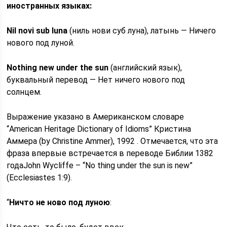
иностранных языках:
Nil novi sub luna
(ниль нови суб луна), латынь — Ничего
нового под луной.
Nothing new under the sun
(английский язык),
буквальный перевод — Нет ничего нового под
солнцем.
Выражение указано в Американском словаре
“American Heritage Dictionary of Idioms” Кристина
Аммера (by Christine Ammer), 1992 . Отмечается, что эта
фраза впервые встречается в переводе Библии 1382
годаJohn Wycliffe – “No thing under the sun is new”
(Ecclesiastes 1:9).
“
Ничто не ново под луною
: