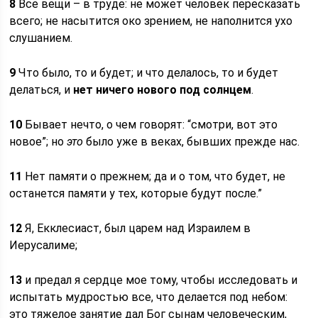
8
Все вещи – в труде: не может человек пересказать
всего; не насытится око зрением, не наполнится ухо
слушанием.
9
Что было, то и будет; и что делалось, то и будет
делаться, и
нет ничего нового под солнцем
.
10
Бывает нечто, о чем говорят: “смотри, вот это
новое”; но
это
было уже в веках, бывших прежде нас.
11
Нет памяти о прежнем; да и о том, что будет, не
останется памяти у тех, которые будут после.”
12
Я, Екклесиаст, был царем над Израилем в
Иерусалиме;
13
и предал я сердце мое тому, чтобы исследовать и
испытать мудростью все, что делается под небом:
это тяжелое занятие дал Бог сынам человеческим,