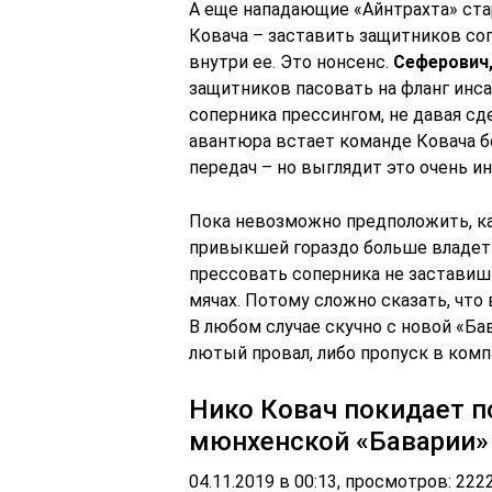
А еще нападающие «Айнтрахта» ст
Ковача – заставить защитников со
внутри ее. Это нонсенс.
Сеферович,
защитников пасовать на фланг инса
соперника прессингом, не давая сд
авантюра встает команде Ковача б
передач – но выглядит это очень и
Пока невозможно предположить, ка
привыкшей гораздо больше владет
прессовать соперника не заставишь
мячах. Потому сложно сказать, что
В любом случае скучно с новой «Ба
лютый провал, либо пропуск в ком
Нико Ковач покидает п
мюнхенской «Баварии»
04.11.2019 в 00:13, просмотров: 222