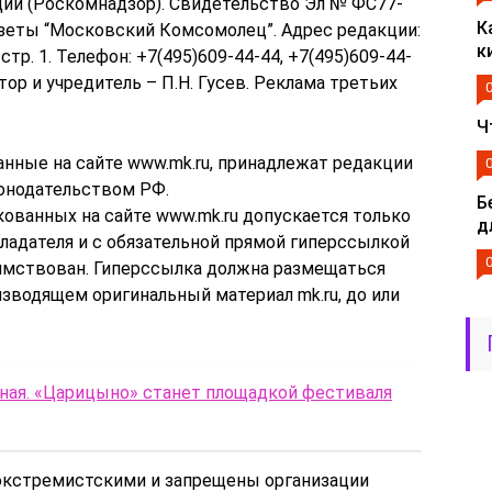
ий (Роскомнадзор). Свидетельство Эл № ФС77-
К
азеты “Московский Комсомолец”. Адрес редакции:
к
7, стр. 1. Телефон: +7(495)609-44-44, +7(495)609-44-
актор и учредитель – П.Н. Гусев. Реклама третьих
Ч
анные на сайте www.mk.ru, принадлежат редакции
конодательством РФ.
Б
ованных на сайте www.mk.ru допускается только
д
ладателя и с обязательной прямой гиперссылкой
аимствован. Гиперссылка должна размещаться
зводящем оригинальный материал mk.ru, до или
ьная. «Царицыно» станет площадкой фестиваля
 экстремистскими и запрещены организации