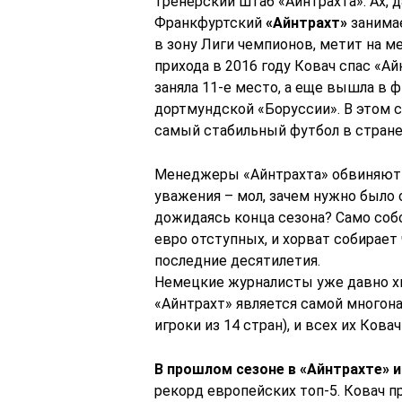
тренерский штаб «Айнтрахта». Ах, 
Франкфуртский
«Айнтрахт»
занимае
в зону Лиги чемпионов, метит на ме
прихода в 2016 году Ковач спас «А
заняла 11-е место, а еще вышла в 
дортмундской «Боруссии». В этом с
самый стабильный футбол в стране
Менеджеры «Айнтрахта» обвиняют 
уважения – мол, зачем нужно было 
дожидаясь конца сезона? Само собой
евро отступных, и хорват собирает
последние десятилетия.
Немецкие журналисты уже давно хв
«Айнтрахт» является самой многон
игроки из 14 стран), и всех их Кова
В прошлом сезоне в «Айнтрахте» 
рекорд европейских топ-5. Ковач п