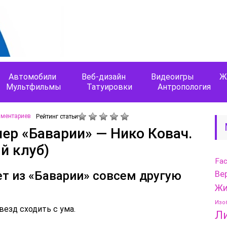
Автомобили
Веб-дизайн
Видеоигры
Ж
Мультфильмы
Татуировки
Антропология
мментариев
Рейтинг статьи
ер «Баварии» — Нико Ковач.
й клуб)
Fa
ет из «Баварии» совсем другую
Ве
Жи
Изо
езд сходить с ума.
Л