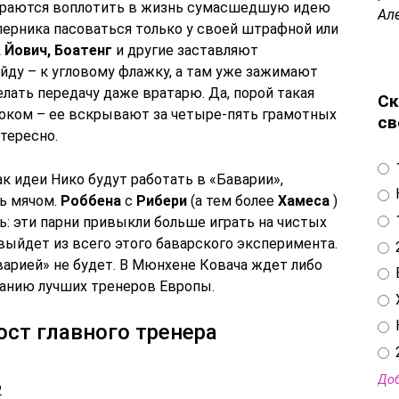
араются воплотить в жизнь сумасшедшую идею
Ал
перника пасоваться только у своей штрафной или
 Йович, Боатенг
и другие заставляют
йду – к угловому флажку, а там уже зажимают
елать передачу даже вратарю. Да, порой такая
Ск
оком – ее вскрывают за четыре-пять грамотных
св
нтересно.
к идеи Нико будут работать в «Баварии»,
ь мячом.
Роббена
с
Рибери
(а тем более
Хамеса
)
: эти парни привыкли больше играть на чистых
 выйдет из всего этого баварского эксперимента.
варией» не будет. В Мюнхене Ковача ждет либо
панию лучших тренеров Европы.
ост главного тренера
Доб
2