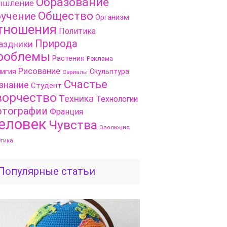
Образование
шление
Общество
учение
Организм
тношения
Политика
Природа
аздники
роблемы
Растения
Реклама
Рисование
игия
Скульптура
Сериалы
Счастье
знание
Студент
ворчество
Техника
Технологии
тографии
Франция
еловек
Чувства
Эволюция
етика
Популярные статьи