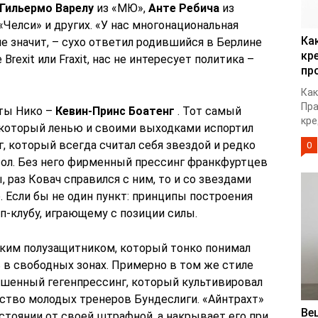
Гильермо Варелу
из «МЮ»,
Анте Ребича
из
«Челси» и других. «У нас многонациональная
Ка
не значит, – сухо ответил родившийся в Берлине
кр
Brexit или Fraxit, нас не интересует политика –
пр
Как
Пра
ты Нико –
Кевин-Принс Боатенг
. Тот самый
кре
 который ленью и своими выходками испортил
г, который всегда считал себя звездой и редко
0
 вол. Без него фирменный прессинг франкфуртцев
 раз Ковач справился с ним, то и со звездами
 Если бы не один пункт: принципы построения
п-клубу, играющему с позиции силы.
ким полузащитником, который тонко понимал
 в свободных зонах. Примерно в том же стиле
башенный гегенпрессинг, который культивировал
ство молодых тренеров Бундеслиги. «Айнтрахт»
Ве
стоянии от своей штрафной, а накрывает его при