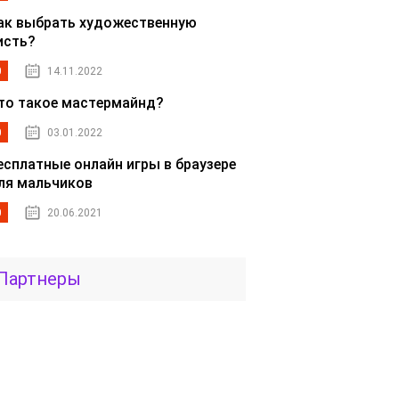
ак выбрать художественную
исть?
0
14.11.2022
то такое мастермайнд?
0
03.01.2022
есплатные онлайн игры в браузере
ля мальчиков
0
20.06.2021
Партнеры