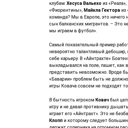
клубам:
Хесуса Вальехо
из «Реала»,
«Фиорентины»,
Майкла Гектора
из 
команда? Мы в Европе, это ничего 
сын балканских мигрантов. – Это не 
мы играем в футбол».
Самый показательный пример рабо
невероятно талантливый дебошир,
себе карьеру. В «Айнтрахте» Боатен
выкладывался на поле, пашет, как
представить невозможно. Вроде бы,
«Баварии» проблем быть не должно.
игры Ковача совсем не подходят то
В бытность игроком
Ковач
был цеп
игру и не давал противнику дышать
играет его «Айнтрахт». Это не без
Клопп
и которому следует большин
держит соперника на огромном рас