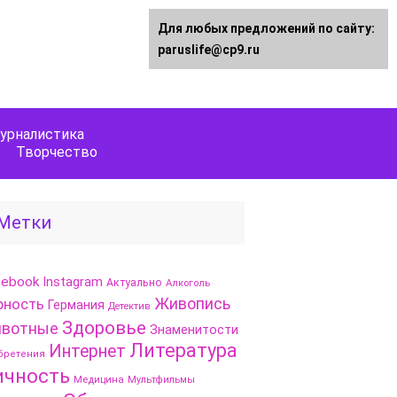
Для любых предложений по сайту:
paruslife@cp9.ru
урналистика
Творчество
Метки
cebook
Instagram
Актуально
Алкоголь
Живопись
рность
Германия
Детектив
Здоровье
вотные
Знаменитости
Литература
Интернет
бретения
ичность
Медицина
Мультфильмы