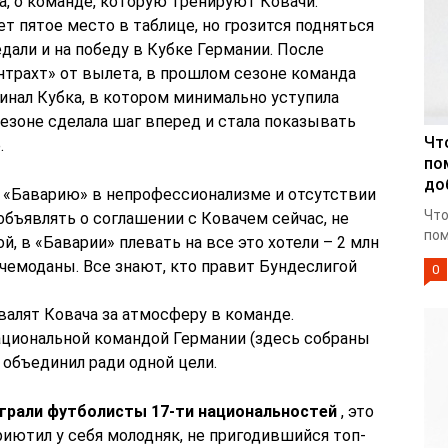
да, о команде, которую тренируют Ковачи.
т пятое место в таблице, но грозится подняться
дали и на победу в Кубке Германии. После
йнтрахт» от вылета, в прошлом сезоне команда
финал Кубка, в котором минимально уступила
езоне сделала шаг вперед и стала показывать
Чт
.
по
до
«Баварию» в непрофессионализме и отсутствии
Что
объявлять о соглашении с Ковачем сейчас, не
пом
, в «Баварии» плевать на все это хотели – 2 млн
 чемоданы. Все знают, кто правит Бундеслигой
0
алят Ковача за атмосферу в команде.
ациональной командой Германии (здесь собраны
ч объединил ради одной цели.
играли футболисты 17-ти национальностей
, это
риютил у себя молодняк, не пригодившийся топ-