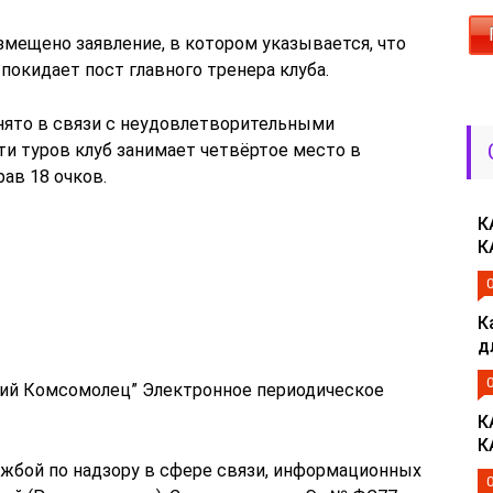
змещено заявление, в котором указывается, что
покидает пост главного тренера клуба.
инято в связи с неудовлетворительными
ти туров клуб занимает четвёртое место в
ав 18 очков.
К
К
К
д
кий Комсомолец” Электронное периодическое
К
К
жбой по надзору в сфере связи, информационных