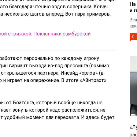
На
 это благодаря чтению ходов соперника. Ковач
ин
на несколько шагов вперед. Вот пара примеров.
Веш
как
кой стрижкой. Поклонники самбурской
0
 работают персонально по каждому игроку
дин вариант выхода из-под прессинга (помимо
а открывшегося партнера. Инсайд «орлов» (в
о и играет на опережение. В итоге «Айнтрахт»
ры от Боатенга, который вообще никогда не
нает зону, в которой надо расположиться, не
т удобный момент для перехвата. И здесь будет
«Л
ра