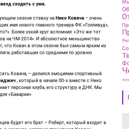
Мы
везд сходить с ума.
Об
О
дующем сезоне ставку на
Нико Ковача
– очень
ших имя нового главного тренера ФК «Голливуд»,
Пр
П
то?». Более узкий круг вспомнил: «Это же тот
тов на ЧМ-2014». И абсолютное меньшинство
Рел
т, что Ковач в этом сезоне был самым ярким из
Со
лиги, работавших со средними по уровню
Т
Фо
Ч
исать Ковача, – делился эмоциями спортивный
миджич
, который в начале 00-х вместе с Нико
Эст
нает персонал клуба, его структуру и ДНК. Мы
для «Баварии».
цев будет его брат – Роберт, который входит в