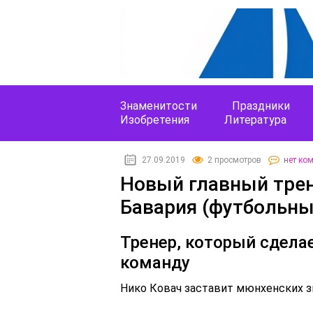
Знаменитости
Праздники
Изобретения
Литература
27.09.2019
2 просмотров
нет ко
Новый главный трен
Бавария (футбольны
Тренер, который сдела
команду
Нико Ковач заставит мюнхенских зв