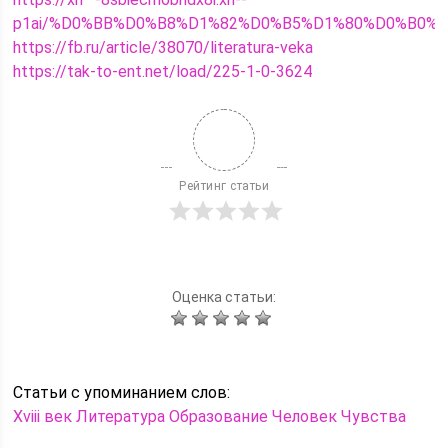
p1ai/%D0%BB%D0%B8%D1%82%D0%B5%D1%80%D0%B0%D
https://fb.ru/article/38070/literatura-veka
https://tak-to-ent.net/load/225-1-0-3624
Рейтинг статьи
Оценка статьи:
Статьи c упоминанием слов:
Xviii век
Литература
Образование
Человек
Чувства