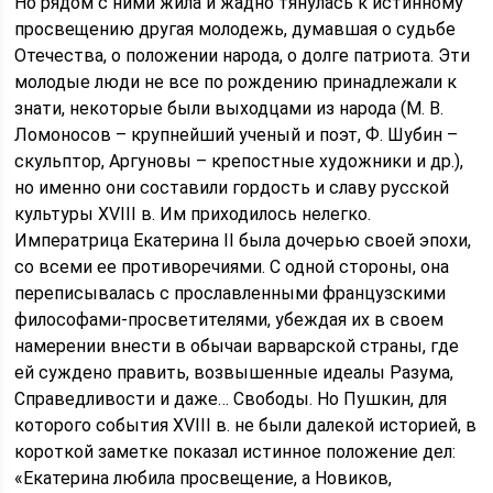
Но рядом с ними жила и жадно тянулась к истинному
просвещению другая молодежь, думавшая о судьбе
Отечества, о положении народа, о долге патриота. Эти
молодые люди не все по рождению принадлежали к
знати, некоторые были выходцами из народа (М. В.
Ломоносов – крупнейший ученый и поэт, Ф. Шубин –
скульптор, Аргуновы – крепостные художники и др.),
но именно они составили гордость и славу русской
культуры XVIII в. Им приходилось нелегко.
Императрица Екатерина II была дочерью своей эпохи,
со всеми ее противоречиями. С одной стороны, она
переписывалась с прославленными французскими
философами-просветителями, убеждая их в своем
намерении внести в обычаи варварской страны, где
ей суждено править, возвышенные идеалы Разума,
Справедливости и даже… Свободы. Но Пушкин, для
которого события XVIII в. не были далекой историей, в
короткой заметке показал истинное положение дел:
«Екатерина любила просвещение, а Новиков,