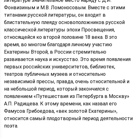
литературе значительное место наряду с Д.И.
Фонвизиным и М.В. Ломоносовым. Вместе с этими
титанами русской литературы, он входит в
блистательную плеяду основоположников русской
классической литературы эпохи Просвещения,
относящейся ко второй половине 18 века. В это
время, во многом благодаря личному участию
Екатерины Второй, в России стремительно
развивается наука и искусство. Это время появления
первых российских университетов, библиотек,
театров публичных музеев и относительно
независимой прессы, правда, очень относительной и
на небольшой период, который закончился с
появлением «Путешествия из Петербурга в Москву»
А.П. Радищева. К этому времени, как назвал его
Фамусов Грибоедова, «век золотой Екатерины»,
относится самый плодотворный период деятельности
поэта.