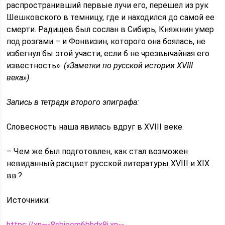
распространивший первые лучи его, перешел из рук
Шешковского в темницу, где и находился до самой ее
смерти. Радищев был сослан в Сибирь; Княжнин умер
под розгами – и Фонвизин, которого она боялась, не
избегнул бы этой участи, если б не чрезвычайная его
известность».
(«Заметки по русской истории XVIII
века»)
.
Запись в тетради второго эпиграфа:
Словесность наша явилась вдруг в XVIII веке.
– Чем же был подготовлен, как стал возможен
невиданный расцвет русской литературы XVIII и XIX
вв.?
Источники:
https://xn—-8sbiecm6bhdx8i.xn--