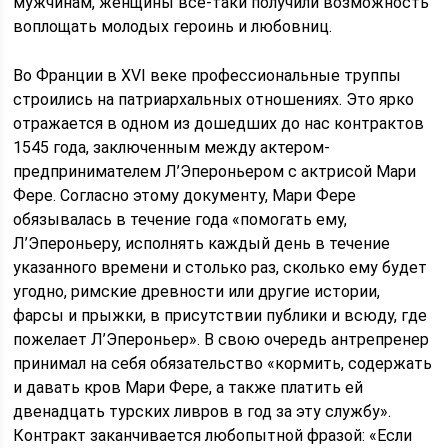
мужчинам, женщины все-таки получили возможность
воплощать молодых героинь и любовниц.
Во Франции в XVI веке профессиональные труппы
строились на патриархальных отношениях. Это ярко
отражается в одном из дошедших до нас контрактов
1545 года, заключенным между актером-
предпринимателем Л’Эпероньером с актрисой Мари
Фере. Согласно этому документу, Мари Фере
обязывалась в течение года «помогать ему,
Л’Эпероньеру, исполнять каждый день в течение
указанного времени и столько раз, сколько ему будет
угодно, римские древности или другие истории,
фарсы и прыжки, в присутствии публики и всюду, где
пожелает Л’Эпероньер». В свою очередь антрепренер
принимал на себя обязательство «кормить, содержать
и давать кров Мари Фере, а также платить ей
двенадцать турских ливров в год за эту службу».
Контракт заканчивается любопытной фразой: «Если