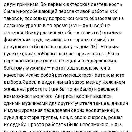
двум причинам. Во-первых, актёрская деятельность
была многообещающей перспективой работы как
таковой, поскольку вопрос женского образования на
должном уровне в то время (XVII—XVIII век) не
решался. Ввиду различных обстоятельств (тяжёлый
физический труд, насилие со стороны семьи) для
девушки это был шанс покинуть дом [13] . Вторым
пунктом, как сообщают нам историки театра, была
перспектива поступить со сцены в содержанки к
богатому мужчине — и этот ход закрепляется в
качестве «само собой разумеющегося» автономного
выбора. Здесь и виден явный зазор между желанием
женщины работать (где бы то ни было) и реальной
возможностью этого. Актрисы воспитывались
одними мужчинами для других: учителя танцев, дикции
и музицирования передавали своих воспитанниц в
руки директора труппы, а он, в свою очередь, решал
их судьбу. Просто работать было невозможно. В XIX
веке происходят значительные перемены, появляются