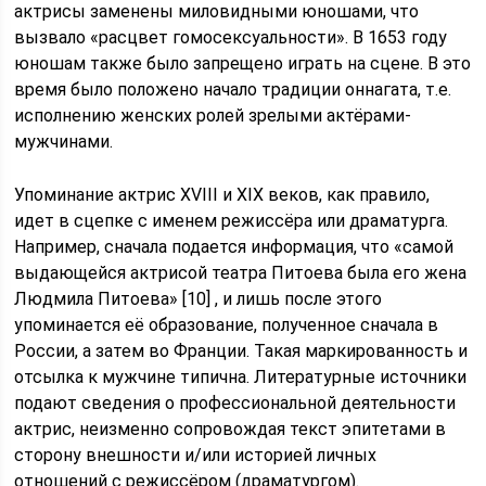
актрисы заменены миловидными юношами, что
вызвало «расцвет гомосексуальности». В 1653 году
юношам также было запрещено играть на сцене. В это
время было положено начало традиции оннагата, т.е.
исполнению женских ролей зрелыми актёрами-
мужчинами.
Упоминание актрис XVIII и XIX веков, как правило,
идет в сцепке с именем режиссёра или драматурга.
Например, сначала подается информация, что «самой
выдающейся актрисой театра Питоева была его жена
Людмила Питоева» [10] , и лишь после этого
упоминается её образование, полученное сначала в
России, а затем во Франции. Такая маркированность и
отсылка к мужчине типична. Литературные источники
подают сведения о профессиональной деятельности
актрис, неизменно сопровождая текст эпитетами в
сторону внешности и/или историей личных
отношений с режиссёром (драматургом).