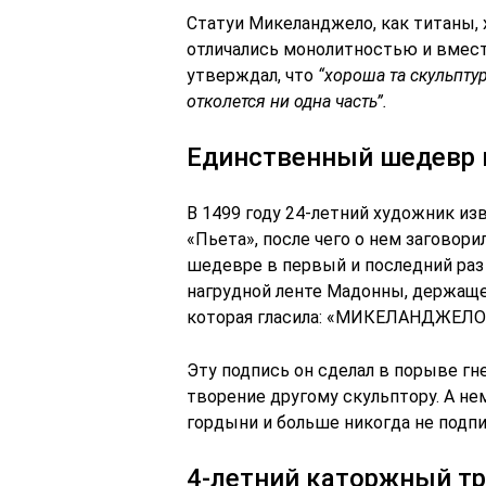
Статуи Микеланджело, как титаны,
отличались монолитностью и вмест
утверждал, что
“хороша та скульптур
отколется ни одна часть”.
Единственный шедевр г
В 1499 году 24-летний художник и
«Пьета», после чего о нем заговори
шедевре в первый и последний раз
нагрудной ленте Мадонны, держащей
которая гласила: «МИКЕЛАНДЖЕ
Эту подпись он сделал в порыве гн
творение другому скульптору. А не
гордыни и больше никогда не подпис
4-летний каторжный тр