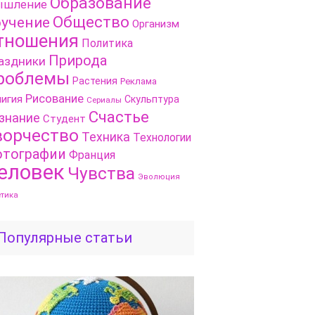
Образование
шление
Общество
учение
Организм
тношения
Политика
Природа
аздники
роблемы
Растения
Реклама
Рисование
игия
Скульптура
Сериалы
Счастье
знание
Студент
ворчество
Техника
Технологии
тографии
Франция
еловек
Чувства
Эволюция
етика
Популярные статьи