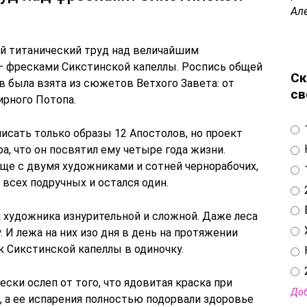
Ал
ой титанический труд над величайшим
– фресками Сикстинской капеллы. Роспись общей
Ск
 была взята из сюжетов Ветхого Завета: от
св
рного Потопа.
исать только образы 12 Апостолов, но проект
а, что он посвятил ему четыре года жизни.
еще с двумя художниками и сотней чернорабочих,
 всех подручных и остался один.
 художника изнурительной и сложной. Даже леса
 И лежа на них изо дня в день на протяжении
к Сикстинской капеллы в одиночку.
ски ослеп от того, что ядовитая краска при
Доб
а, а ее испарения полностью подорвали здоровье