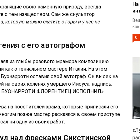
На
 хранящие свою каменную природу, всегда
ин
е с тем изяществом. Сам же скульптор
Веш
а, которую можно скатить с горы и у нее не
как
0
ения с его автографом
зваял из глыбы розового мрамора композицию
ли как о гениальном мастере Италии. На этом
 Буонарроти оставил свой автограф. Он высек на
 на своих коленях умершего Иисуса, надпись,
ЛО БУОНАРРОТИ ФЛОРЕНТИЕЦ ИСПОЛНИЛ».
ева на посетителей храма, которые приписали его
многим позже мастер раскаялся в своем приступе
ал ни одну из своих работ.
«Л
уд над фресками Сикстинской
ра