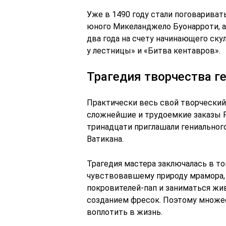
Уже в 1490 году стали поговарива
юного Микеланджело Буонарроти, а 
два года на счету начинающего ск
у лестницы» и «Битва кентавров».
Трагедия творчества г
Практически весь свой творческий
сложнейшие и трудоемкие заказы Р
тринадцати приглашали гениальног
Ватикана.
Трагедия мастера заключалась в то
чувствовавшему природу мрамора, 
покровителей-пап и заниматься жи
созданием фресок. Поэтому множес
воплотить в жизнь.