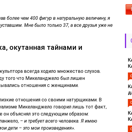
ав более чем 400 фигур в натуральную величину, я
уставшим. Мне было только 37, а все друзья уже не
а, окутанная тайнами и
К
К
кульптора всегда ходило множество слухов.
ду того что Микеланджело был лишен
адывались отношения с женщинами.
К
д
лизкие отношения со своими натурщиками. В
ализме Микеланджело говорил лишь тот факт,
К
же он объяснял это следующим образом:
К
анжело, – и требует всего человека. Я имею
 мои дети – это мои произведения».