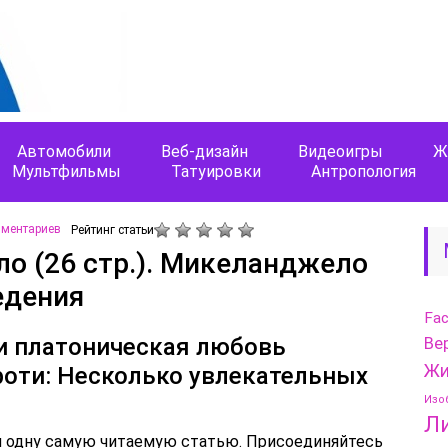
Автомобили
Веб-дизайн
Видеоигры
Ж
Мультфильмы
Татуировки
Антропология
мментариев
Рейтинг статьи
 (26 стр.). Микеланджело
едения
Fa
и платоническая любовь
Ве
Жи
оти: Несколько увлекательных
я
Изо
Л
ки одну самую читаемую статью. Присоединяйтесь