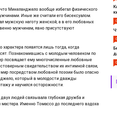
К
 что Микеланджело вообще избегал физического
к
ужчинами. Иные же считали его бисексуалом.
ал мужскую наготу женской, а в его любовных
венно мужчинам, явно присутствуют
Ч
 характера появятся лишь тогда, когда
Б
есят. Познакомившись с молодым человеком по
д
тер посвящает ему многочисленные любовные
достоверным свидетельством их интимной связи,
сь мир посредством любовной поэзии было опасно
нджело, который в молодости дважды
тажу и научился осторожности.
х двух людей связывала глубокая дружба и
и мастера. Именно Томассо до последнего вздоха