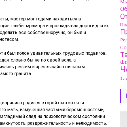
Мы
Об
О
кты, мастер мог годами находиться в
Пр
ящие глыбы мрамора и прокладывал дороги для их
П
сделать все собственноручно, он был и
нотесом.
Рел
Со
ти был полон удивительных трудовых подвигов,
Т
дая, словно бы не по своей воле, а
Фо
ичаясь резким и чрезвычайно сильным
Ч
амого гранита.
Эст
 дворянина родился второй сын из пяти
 его мать, измученная частыми беременностями,
еизгладимый след на психологическом состоянии
 замкнутость, раздражительность и нелюдимость.