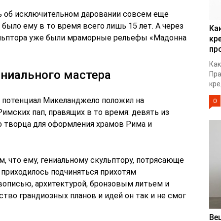
ть об исключительном даровании совсем еще
было ему в то время всего лишь 15 лет. А через
Ка
ульптора уже были мраморные рельефы «Мадонна
кр
пр
Как
ениального мастера
Пра
кре
 потенциал Микеланджело положил на
0
имских пап, правящих в то время: девять из
о творца для оформления храмов Рима и
м, что ему, гениальному скульптору, потрясающе
приходилось подчиняться прихотям
вописью, архитектурой, бронзовым литьем и
тво грандиозных планов и идей он так и не смог
Ве