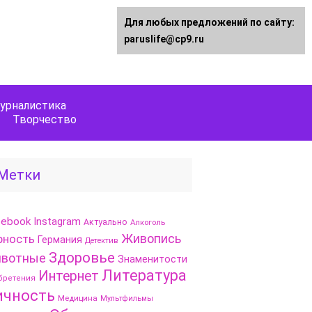
Для любых предложений по сайту:
paruslife@cp9.ru
урналистика
Творчество
Метки
cebook
Instagram
Актуально
Алкоголь
Живопись
рность
Германия
Детектив
Здоровье
вотные
Знаменитости
Литература
Интернет
бретения
ичность
Медицина
Мультфильмы