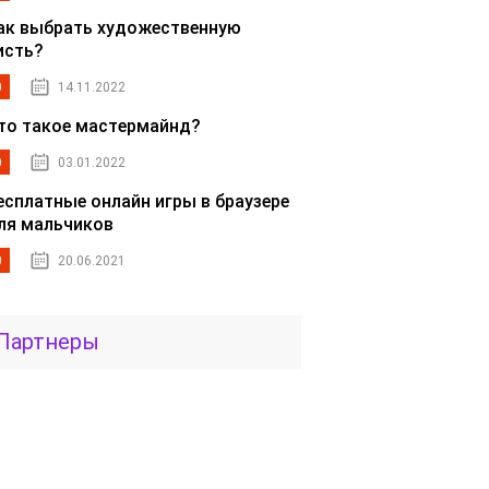
ак выбрать художественную
исть?
0
14.11.2022
то такое мастермайнд?
0
03.01.2022
есплатные онлайн игры в браузере
ля мальчиков
0
20.06.2021
Партнеры