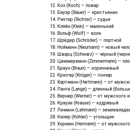
12. Кох (Koch) — повар
13. Бауэр (Bauer) — крестьянин
14. Рихтер (Richter) — судья
15. Кляйн (Klein) — маленький
16. Вольф (Wolf) — волк
17. Шрёдер (Schröder) — портной
18. Нойманн (Neumann) — новый чел
19. Шварц (Schwarz) — чёрный (чер
20. Циммерманн (Zimmermann) — пл
21. Браун (Braun) — коричневый
22. Крюгер (Krüger) — гончар
23. Хартманн (Hartmann) — от мужск
24. Ланге (Lange) — длинный (больш
25. Вернер (Werner) — от мужского 
26. Краузе (Krause) — кудрявый
27. Леманн (Lehmann) — землевладе
28. Кёлер (Köhler) — угольщик
29. Херман (Hermann) — от мужског