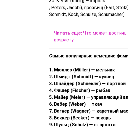
30. Кёниг (König) — король
, Peters, Jacobi), прозвищ (Bart, Sto
Schmidt, Koch, Schulze, Schumacher).
Читать еще:
Что может достичь в
возрасту
Самые популярные немецкие фамил
1. Мюллер (Müller) — мельник
2. Шмидт (Schmidt) — кузнец
3. Шнайдер (Schneider) — портной
4. Фишер (Fischer) — рыбак
5. Майер (Meier) — управляющий в
6. Вебер (Weber) — ткач
7. Вагнер (Wagner) — каретный ма
8. Беккер (Becker) — пекарь
9. Шульц (Schulz) — староста