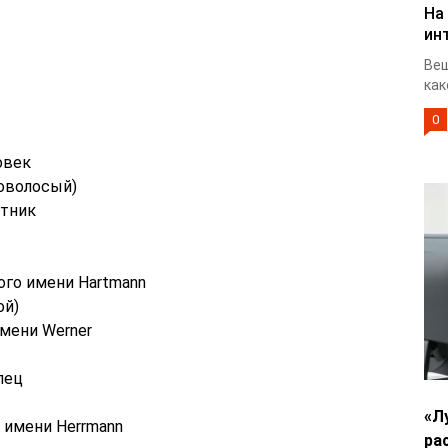
На
ин
Веш
как
0
овек
новолосый)
отник
ого имени Hartmann
ой)
имени Werner
лец
«Л
о имени Herrmann
ра