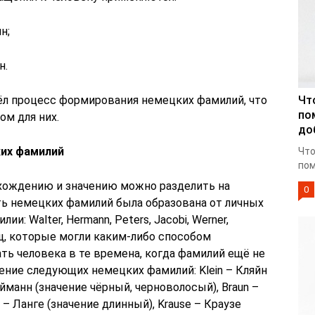
н;
н.
ёл процесс формирования немецких фамилий, что
Чт
по
ом для них.
до
ких фамилий
Что
пом
хождению и значению можно разделить на
0
ть немецких фамилий была образована от личных
и: Walter, Hermann, Peters, Jacobi, Werner,
ищ, которые могли каким-либо способом
ть человека в те времена, когда фамилий ещё не
ение следующих немецких фамилий: Klein – Кляйн
йманн (значение чёрный, черноволосый), Braun –
 – Ланге (значение длинный), Krause – Краузе