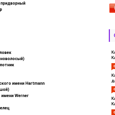
— придворный
р
К
еловек
К
ерноволосый)
плотник
К
д
жского имени Hartmann
ьшой)
о имени Werner
К
К
делец