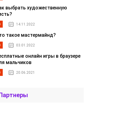
ак выбрать художественную
исть?
0
14.11.2022
то такое мастермайнд?
0
03.01.2022
есплатные онлайн игры в браузере
ля мальчиков
0
20.06.2021
Партнеры