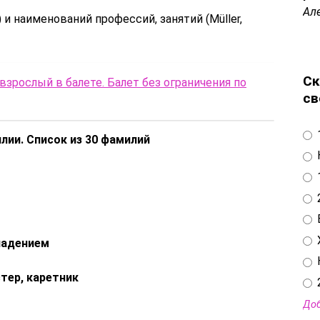
Ал
lz) и наименований профессий, занятий (Müller,
Ск
зрослый в балете. Балет без ограничения по
св
ии. Список из 30 фамилий
ладением
стер, каретник
Доб