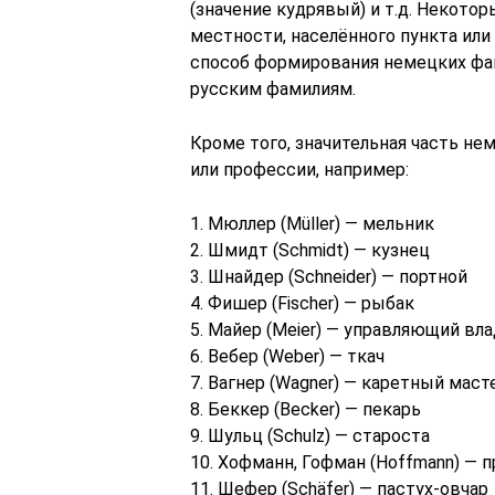
(значение кудрявый) и т.д. Некот
местности, населённого пункта ил
способ формирования немецких фа
русским фамилиям.
Кроме того, значительная часть не
или профессии, например:
1. Мюллер (Müller) — мельник
2. Шмидт (Schmidt) — кузнец
3. Шнайдер (Schneider) — портной
4. Фишер (Fischer) — рыбак
5. Майер (Meier) — управляющий вл
6. Вебер (Weber) — ткач
7. Вагнер (Wagner) — каретный маст
8. Беккер (Becker) — пекарь
9. Шульц (Schulz) — староста
10. Хофманн, Гофман (Hoffmann) —
11. Шефер (Schäfer) — пастух-овчар