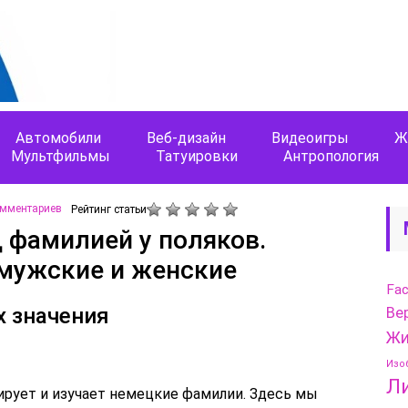
Автомобили
Веб-дизайн
Видеоигры
Ж
Мультфильмы
Татуировки
Антропология
омментариев
Рейтинг статьи
д фамилией у поляков.
мужские и женские
Fa
х значения
Ве
Жи
Изо
Л
ирует и изучает немецкие фамилии. Здесь мы