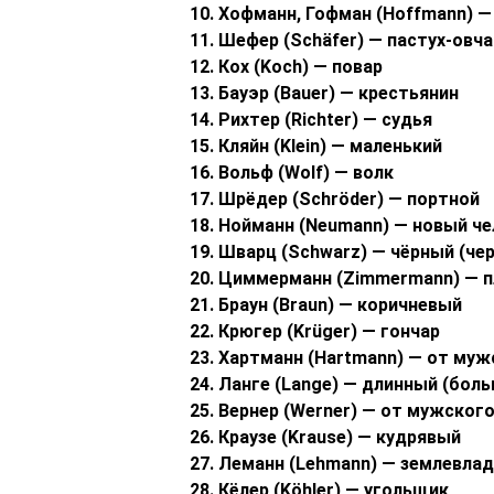
10. Хофманн, Гофман (Hoffmann) 
11. Шефер (Schäfer) — пастух-овча
12. Кох (Koch) — повар
13. Бауэр (Bauer) — крестьянин
14. Рихтер (Richter) — судья
15. Кляйн (Klein) — маленький
16. Вольф (Wolf) — волк
17. Шрёдер (Schröder) — портной
18. Нойманн (Neumann) — новый ч
19. Шварц (Schwarz) — чёрный (ч
20. Циммерманн (Zimmermann) — 
21. Браун (Braun) — коричневый
22. Крюгер (Krüger) — гончар
23. Хартманн (Hartmann) — от му
24. Ланге (Lange) — длинный (бол
25. Вернер (Werner) — от мужског
26. Краузе (Krause) — кудрявый
27. Леманн (Lehmann) — землевла
28. Кёлер (Köhler) — угольщик