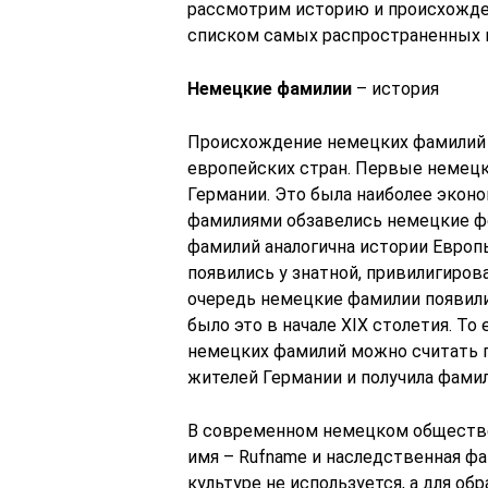
рассмотрим историю и происхожде
списком самых распространенных н
Немецкие фамилии
– история
Происхождение немецких фамилий 
европейских стран. Первые немецки
Германии. Это была наиболее экон
фамилиями обзавелись немецкие ф
фамилий аналогична истории Европ
появились у знатной, привилигиров
очередь немецкие фамилии появили
было это в начале XIX столетия. Т
немецких фамилий можно считать пе
жителей Германии и получила фамил
В современном немецком обществе
имя – Rufname и наследственная фа
культуре не используется, а для об