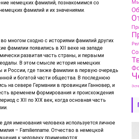
Мы
ние немецких фамилий, познакомимся со
Об
емецких фамилий и их значениями.
О
Пр
П
во многом сходно с историями фамилий других
Рел
е фамилии появились в XII веке на западе
Со
омически развитая часть страны, и первыми
Т
еодалы. В этом смысле история немецких
Фо
ы и России, где также фамилии в первую очередь
Ч
анной и богатой части общества. В последнюю
сь на севере Германии в провинции Ганновер, и
Эст
о есть временем формирования и происхождения
риод с XII по XIX век, когда основная часть
ии.
 для именования человека используется личное
милия – Familienname. Отчество в немецкой
ращения к человеку применяются: