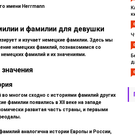
ого имени Herrmann
К
к
илии и фамилии для девушки
Ч
изирует и изучает немецкие фамилии. Здесь мы
ение немецких фамилий, познакомимся со
немецких фамилий и их значениями.
Б
д
 значения
ория
 во многом сходно с историями фамилий других
ие фамилии появились в XII веке на западе
номически развитая часть страны, и первыми
феодалы.
фамилий аналогична истории Европы и России,