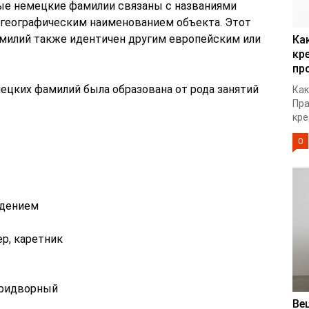
орые немецкие фамилии связаны с названиями
и географическим наименованием объекта. Этот
милий также идентичен другим европейским или
Ка
кр
пр
мецких фамилий была образована от рода занятий
Как
Пра
кре
0
адением
ер, каретник
 придворный
Ве