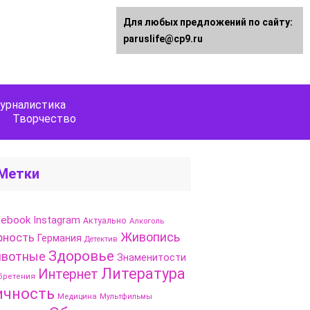
Для любых предложений по сайту:
paruslife@cp9.ru
урналистика
Творчество
Метки
cebook
Instagram
Актуально
Алкоголь
Живопись
рность
Германия
Детектив
Здоровье
вотные
Знаменитости
Литература
Интернет
бретения
ичность
Медицина
Мультфильмы