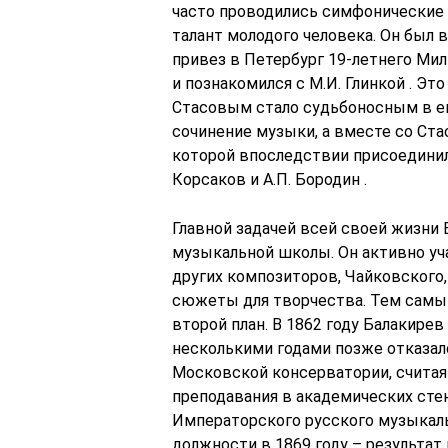
часто проводились симфонические 
талант молодого человека. Он был 
привез в Петербург 19-летнего Мил
и познакомился с М.И. Глинкой . Эт
Стасовым стало судьбоносным в его
сочинение музыки, а вместе со Ста
которой впоследствии присоединили
Корсаков и А.П. Бородин .
Главной задачей всей своей жизни 
музыкальной школы. Он активно уча
других композиторов, Чайковского
сюжеты для творчества. Тем самы
второй план. В 1862 году Балакире
несколькими годами позже отказал
Московской консерватории, считая
преподавания в академических стен
Императорского русского музыкаль
должности в 1869 году – результат