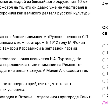
я многих людей из ближайшего окружения. 10 мая
Ал
смотря на то, что он давно уже не участвовал в
хоронили как великого деятеля русской культуры.
Ск
св
» не обошли вниманием «Русские сезоны» С.П.
 знаком с композитором. В 1912 году М. Фокин
 Тамарой Карсавиной в заглавной партии.
овалась юная пианистка Н.А. Пургольд. Не
а переключила свое внимание на Римского-
ледствии вышла замуж. А Милий Алексеевич так
ов консерваторий, считая, что талант
них условиях.
оводил в Гатчине – отдаленном пригороде Санкт-
Доб