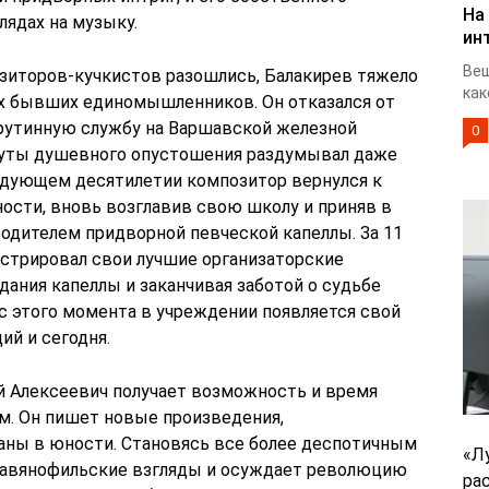
На
лядах на музыку.
ин
Веш
озиторов-кучкистов разошлись, Балакирев тяжело
как
х бывших единомышленников. Он отказался от
 рутинную службу на Варшавской железной
0
инуты душевного опустошения раздумывал даже
ледующем десятилетии композитор вернулся к
ости, вновь возглавив свою школу и приняв в
водителем придворной певческой капеллы. За 11
нстрировал свои лучшие организаторские
дания капеллы и заканчивая заботой о судьбе
с этого момента в учреждении появляется свой
й и сегодня.
й Алексеевич получает возможность и время
м. Он пишет новые произведения,
саны в юности. Становясь все более деспотичным
«Л
лавянофильские взгляды и осуждает революцию
ра