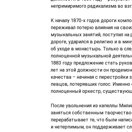
непримиримого радикализма во взг
К началу 1870-х годов дороги комп
переживал потерю влияния на свои
музыкальных занятий, поступил на
дороге, ударился в религию и в м
об уходе в монастырь. Только в с
полноценной музыкальной деятельн
1883 году предложение стать руко
лет на этой должности он продемо
качества – начиная с перестройки з
певцов, потерявших голос. Именно 
полноценный оркестр, существующи
После увольнения из капеллы Мили
заняться собственным творчество
перерабатывает те, что были напи
и нетерпимым, он поддерживает с