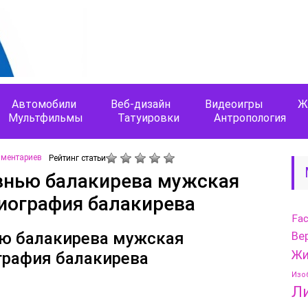
Автомобили
Веб-дизайн
Видеоигры
Ж
Мультфильмы
Татуировки
Антропология
мментариев
Рейтинг статьи
знью балакирева мужская
биография балакирева
Fa
ью балакирева мужская
Ве
Жи
графия балакирева
Изо
Л