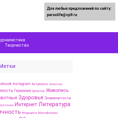
Для любых предложений по сайту:
paruslife@cp9.ru
урналистика
Творчество
Метки
cebook
Instagram
Актуально
Алкоголь
Живопись
рность
Германия
Детектив
Здоровье
вотные
Знаменитости
Литература
Интернет
бретения
ичность
Медицина
Мультфильмы