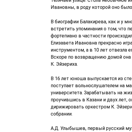
Телячьей улице. Столь необычное и
Ивановны, в роду которой оно было
В биографии Балакирева, как и у м
встретить упоминания о том, что 
фортепиано в частности происходил
Елизавета Ивановна прекрасно игра
инструментом, а в 10 лет отвезла 
Вскоре по возвращению домой она с
К. Эйзериха.
В 16 лет юноша выпускается из ст
поступает вольнослушателем на ма
университета. Зарабатывать на жи
проучившись в Казани и двух лет, 
дирижировать оркестром К. Эйзерих
собрании.
А.Д. Улыбышев, первый русский му