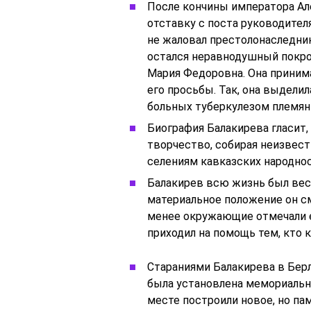
После кончины императора Алек
отставку с поста руководителя
не жаловал престолонаследника
остался неравнодушный покр
Мария Федоровна. Она принима
его просьбы. Так, она выделил
больных туберкулезом племян
Биография Балакирева гласит,
творчество, собирая неизвес
селениям кавказских народност
Балакирев всю жизнь был вес
материальное положение он см
менее окружающие отмечали е
приходил на помощь тем, кто к
Стараниями Балакирева в Берли
была установлена мемориальна
месте построили новое, но па