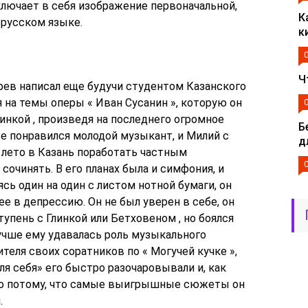
ключает в себя изображение первоначальной,
К
 русском языке.
к
Ч
ев написал еще будучи студентом Казанского
я на темы оперы « Иван Сусанин », которую он
инкой , произведя на последнего огромное
Б
 понравился молодой музыкант, и Милий с
д
лето в Казань поработать частным
сочинять. В его планах была и симфония, и
сь один на один с листом нотной бумаги, он
 в депрессию. Он не был уверен в себе, он
тупень с Глинкой или Бетховеном , но боялся
лучше ему удавалась роль музыкального
теля своих соратников по « Могучей кучке »,
ля себя» его быстро разочаровывали и, как
но потому, что самые выигрышные сюжеты он
.