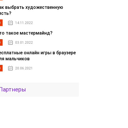
ак выбрать художественную
исть?
0
14.11.2022
то такое мастермайнд?
0
03.01.2022
есплатные онлайн игры в браузере
ля мальчиков
0
20.06.2021
Партнеры