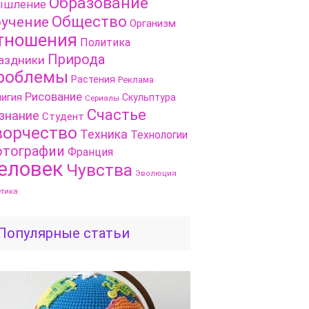
Образование
шление
Общество
учение
Организм
тношения
Политика
Природа
аздники
роблемы
Растения
Реклама
Рисование
игия
Скульптура
Сериалы
Счастье
знание
Студент
ворчество
Техника
Технологии
тографии
Франция
еловек
Чувства
Эволюция
етика
Популярные статьи