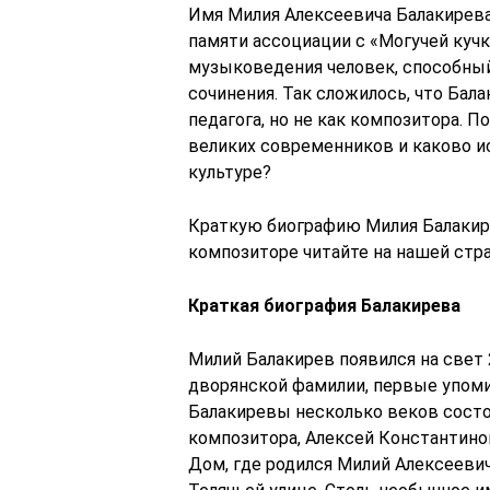
Имя Милия Алексеевича Балакирева
памяти ассоциации с «Могучей кучк
музыковедения человек, способный
сочинения. Так сложилось, что Бал
педагога, но не как композитора. П
великих современников и каково и
культуре?
Краткую биографию Милия Балакир
композиторе читайте на нашей стр
Краткая биография Балакирева
Милий Балакирев появился на свет 
дворянской фамилии, первые упоми
Балакиревы несколько веков состо
композитора, Алексей Константин
Дом, где родился Милий Алексееви