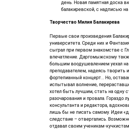
день. Новая памятная доска в
балакиревской, с надписью на
Творчество Милия Балакирева
Первые свои произведения Балакир
университета. Среди них и Фантази
сыграл при первом знакомстве с Гл
впечатление. Даргомыжскому также
большим воодушевлением уехал на 
преподавателем, надеясь творить и 
фортепианный концерт… Но, оставая
испытывал волнение, перераставшее
хотел быть лучшим, стать на одну с
разочарования и провала. Гораздо 
консультанта и редактора, вдохнови
лишь бы не писать самому. Идеи «д
следствие – отвергались. Возмож
отдавал своим ученикам-кучкистам