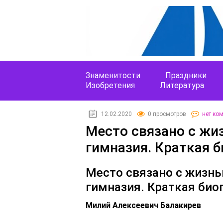
Знаменитости
Праздники
Изобретения
Литература
12.02.2020
0 просмотров
нет ко
Место связано с жи
гимназия. Краткая 
Место связано с жизн
гимназия. Краткая био
Милий Алексеевич Балакирев