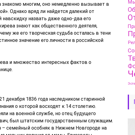
Мы
 знакомо многим, оно немедленно вызывает в
Об
ой». Однако вряд ли найдется далекий от
О
 навскидку назвать даже одно-два его
акирева знают как общественного деятеля,
Пр
П
очему же его творческая судьба осталась в тени
стинное значение его личности в российской
Рел
Со
Т
ева и множество интересных фактов о
Фо
анице.
Ч
Эст
21 декабря 1836 года наследником старинной
нания о которой восходят к 14 столетию.
яли на военной службе, но отец будущего
ович, был штатским государственным служащим.
ч – семейный особняк в Нижнем Новгороде на