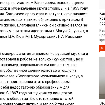
вечера с участием Балакирева, высоко оценил
вхож в музыкальные круги столицы и в 1855 году
Ка
ия. Балакирев сразу стал выступать как пианист
кр
о знакомство, а также сближение с критиком В.
пр
 жизни. Благодаря Глинке, он активно взялся за
совым они стали идеологами « Могучей кучки », к
Как
Пра
сь Ц.А. Кюи, М.П. Мусоргский , Н.А. Римский-
кре
0
Балакирев считал становление русской музыки и
ствовал в работе не только «кучкистов», но и
, например, подсказывая им новые темы и
м собственное сочинительство отошло на
в основал «Бесплатную музыкальную школу», а
ся от приглашения стать профессором
 себя недостаточно образованным для
ах. С 1867 года он – дирижер концертов
ного общества. Его отстранение от этой
Ве
 и придворных интриг, и его собственного