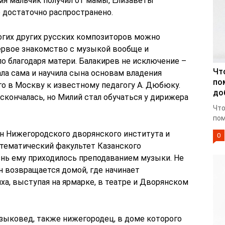
мя мальчик получил от мамы, Елизаветы
 достаточно распространено.
ногих других русских композиторов можно
первое знакомство с музыкой вообще и
о благодаря матери. Балакирев не исключение –
Чт
ла сама и научила сына основам владения
по
его в Москву к известному педагогу А. Дюбюку.
до
кончалась, но Милий стал обучаться у дирижера
Что
пом
ен Нижегородского дворянского института и
0
тематический факультет Казанского
знь ему приходилось преподаванием музыки. Не
он возвращается домой, где начинает
а, выступая на ярмарке, в театре и Дворянском
зыковед, также нижегородец, в доме которого