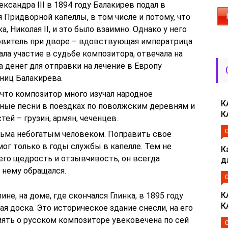
сандра III в 1894 году Балакирев подал в
 Придворной капеллы, в том числе и потому, что
, Николая II, и это было взаимно. Однако у него
овитель при дворе – вдовствующая императрица
ла участие в судьбе композитора, отвечала на
а денег для отправки на лечение в Европу
ниц Балакирева.
 что композитор много изучал народное
К
тные песни в поездках по поволжским деревням и
К
ей – грузин, армян, чеченцев.
ьма небогатым человеком. Поправить свое
ог только в годы службы в капелле. Тем не
К
го щедрость и отзывчивость, он всегда
д
 нему обращался.
К
не, на доме, где скончался Глинка, в 1895 году
К
я доска. Это историческое здание снесли, на его
мять о русском композиторе увековечена по сей