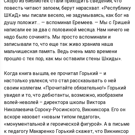
Скоро из библиотек стали приходить сведения, что
повесть читают запоем, берут нарасхват. «Республику
ШКиД» мы писали весело, не задумываясь, как бог на
душу положит… — вспоминал Еремеев. — Мы с Гришей
написали ее за два с половиной месяца. Нам ничего не
надо было сочинять. Мы просто вспоминали и
записывали то, что еще так живо хранила наша
мальчишеская память. Ведь очень мало времени
прошло с тех пор, как мы оставили стены Шкиды».
Когда книга вышла, ее прочитал Горький – и
настолько увлекся, что стал рассказывать о ней
своим коллегам. «Прочитайте обязательно!» Горький
увидел и то, что дебютанты, возможно, изобразили
волей-неволей – директора школы Виктора
Николаевича Сороку-Росинского, Викниксора. Его он
вскоре назовет «новым типом педагога»,
«монументальной и героической фигурой». А в письме
к педагогу Макаренко Горький скажет, что Викниксор