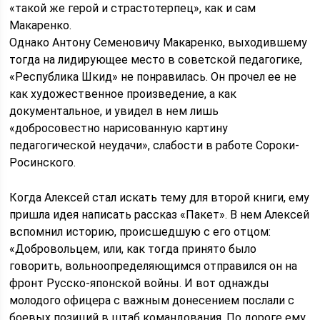
«такой же герой и страстотерпец», как и сам
Макаренко.
Однако Антону Семеновичу Макаренко, выходившему
тогда на лидирующее место в советской педагогике,
«Республика Шкид» не понравилась. Он прочел ее не
как художественное произведение, а как
документальное, и увидел в нем лишь
«добросовестно нарисованную картину
педагогической неудачи», слабости в работе Сороки-
Росинского.
Когда Алексей стал искать тему для второй книги, ему
пришла идея написать рассказ «Пакет». В нем Алексей
вспомнил историю, происшедшую с его отцом:
«Добровольцем, или, как тогда принято было
говорить, вольноопределяющимся отправился он на
фронт Русско-японской войны. И вот однажды
молодого офицера с важным донесением послали с
боевых позиций в штаб командования. По дороге ему