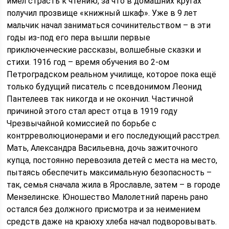
имел страсть к чтению, за что в домашних кругах
получил прозвище «книжный шкаф». Уже в 9 лет
мальчик начал заниматься сочинительством – в эти
годы из-под его пера вышли первые
приключенческие рассказы, волшебные сказки и
стихи. 1916 год – время обучения во 2-ом
Петроградском реальном училище, которое пока ещё
только будущий писатель с псевдонимом Леонид
Пантелеев так никогда и не окончил. Частичной
причиной этого стал арест отца в 1919 году
Чрезвычайной комиссией по борьбе с
контрреволюционерами и его последующий расстрел.
Мать, Александра Васильевна, дочь зажиточного
купца, постоянно перевозила детей с места на место,
пытаясь обеспечить максимальную безопасность –
так, семья сначала жила в Ярославле, затем – в городе
Мензелинске. Юношество Малолетний парень рано
остался без должного присмотра и за неимением
средств даже на краюху хлеба начал подворовывать.