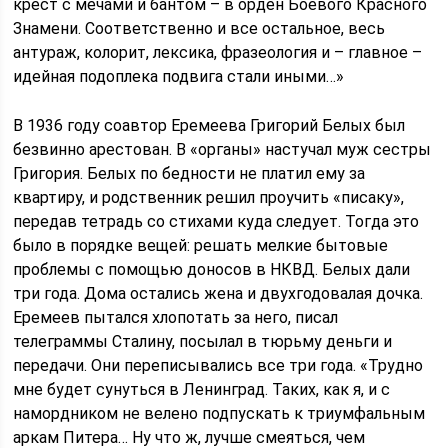
крест с мечами и бантом – в орден Боевого Красного
Знамени. Соответственно и все остальное, весь
антураж, колорит, лексика, фразеология и – главное –
идейная подоплека подвига стали иными…»
В 1936 году соавтор Еремеева Григорий Белых был
безвинно арестован. В «органы» настучал муж сестры
Григория. Белых по бедности не платил ему за
квартиру, и родственник решил проучить «писаку»,
передав тетрадь со стихами куда следует. Тогда это
было в порядке вещей: решать мелкие бытовые
проблемы с помощью доносов в НКВД. Белых дали
три года. Дома остались жена и двухгодовалая дочка.
Еремеев пытался хлопотать за него, писал
телеграммы Сталину, посылал в тюрьму деньги и
передачи. Они переписывались все три года. «Трудно
мне будет сунуться в Ленинград. Таких, как я, и с
намордником не велено подпускать к триумфальным
аркам Питера… Ну что ж, лучше смеяться, чем