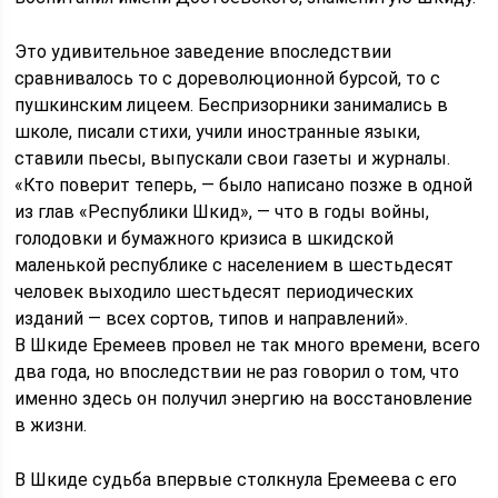
Это удивительное заведение впоследствии
сравнивалось то с дореволюционной бурсой, то с
пушкинским лицеем. Беспризорники занимались в
школе, писали стихи, учили иностранные языки,
ставили пьесы, выпускали свои газеты и журналы.
«Кто поверит теперь, — было написано позже в одной
из глав «Республики Шкид», — что в годы войны,
голодовки и бумажного кризиса в шкидской
маленькой республике с населением в шестьдесят
человек выходило шестьдесят периодических
изданий — всех сортов, типов и направлений».
В Шкиде Еремеев провел не так много времени, всего
два года, но впоследствии не раз говорил о том, что
именно здесь он получил энергию на восстановление
в жизни.
В Шки­де судь­ба впер­вые столк­ну­ла Ереме­е­ва с его