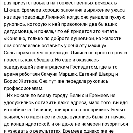
раз присутствовала на торжественных вечерах в
Шкиде. Еремеев хорошо запомнил выражение ужаса
на лице товарища Лилиной, когда она увидела пухлую
рукопись, которую к ней приволокли два бывших
детдомовца, и поняла, что ей придется это читать.
«Конечно, только по доброте душевной, из жалости
она согласилась оставить у себя эту махину».
Соавторам повезло дважды. Лилина не просто прочла
повесть, как обещала. Но еще и оказалась
заведующей ленинградским Госиздатом, где в то
время работали Самуил Маршак, Евгений Шварц и
Борис Житков. Она тут же передала рукопись
профессионалам.
…Их искали по всему городу. Белых и Еремеев не
удосужились оставить даже адреса, мало того, выйдя
из кабинета Лилиной, они крепко поссорились. Белых
заявил, что идея нести сюда рукопись была от начала
до конца идиотской, и он даже не намерен позориться
и узнавать о результатах. Еремеев однако же не