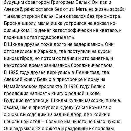
бу­ду­щим со­ав­то­ром Гри­го­ри­ем Бе­лых. Он, как и
Алексей, ра­но ос­тал­ся без от­ца. Мать на жизнь за­ра­ба­
ты­ва­ла стир­кой бе­лья. Сын ока­зал­ся без при­смо­т­ра.
Бро­сив шко­лу, маль­чиш­ка ус­т­ро­ил­ся на вок­зал но­
силь­щи­ком. Но де­нег ка­та­ст­ро­фи­че­с­ки не хва­та­ло, и
пар­ниш­ка стал под­во­ро­вы­вать.
В Шкиде друзья тоже долго не задержались. Они
отправились в Харьков, где поступили на курсы
киноактёров, но потом оставили и это занятие, и
некоторое время занимались бродяжничеством.
В 1925 году друзья вернулись в Ленинград, где
Алексей жил у Белых в пристройке к дому на
Измайловском проспекте. В 1926 году Белых
предложил написать книгу о родной школе.
Будущие летописцы Шкиды купили махорки, пшена,
сахара, чая и приступили к делу. Узкая комната с
окном, выходящим на задний двор, две койки и
небольшой стол — больше им ничего не было нужно.
Они задумали 32 сюжета и разделили их пополам.