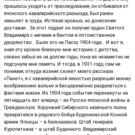
пришлось уходить от преследования, он отбивался от
японского кавалерийского разъезда, был ранен
навылет в грудь. Истекал кровью, но донесение
доставил… За этот подвиг он получил орден Святого
Владимира с мечами и бантом и потомственное
дворянство… Было это на Пасху 1904 года… И вот я,
зная эту кровно близкую мне историю с детства,
словно забыл ее на долгие годы, пока ее незаметно не
подсунула мне память. И тогда, в 1931 году, сам не
понимая, откуда возник сюжет моего рассказа
«Пакет», я с кавалерийской лихостью разрешил моему
воображению вольно и бесцеремонно разделаться с
фактами жизни. Из 1904 года события перекинуты на
пятнадцать лет вперед – из Русско-японской войны в
Гражданскую. Хорунжий Сибирского казачьего полка
превратился в рядового бойца буденновской Конной
армии. Японцы – в белоказаков. Штаб генерала
Куропаткина – в штаб Буденного. Владимирский