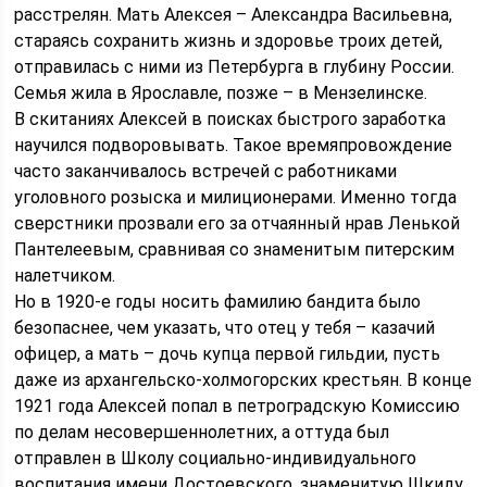
расстрелян. Мать Алексея – Александра Васильевна,
стараясь сохранить жизнь и здоровье троих детей,
отправилась с ними из Петербурга в глубину России.
Семья жила в Ярославле, позже – в Мензелинске.
В скитаниях Алексей в поисках быстрого заработка
научился подворовывать. Такое времяпровождение
часто заканчивалось встречей с работниками
уголовного розыска и милиционерами. Именно тогда
сверстники прозвали его за отчаянный нрав Ленькой
Пантелеевым, сравнивая со знаменитым питерским
налетчиком.
Но в 1920-е годы носить фамилию бандита было
безопаснее, чем указать, что отец у тебя – казачий
офицер, а мать – дочь купца первой гильдии, пусть
даже из архангельско-холмогорских крестьян. В конце
1921 года Алексей попал в петроградскую Комиссию
по делам несовершеннолетних, а оттуда был
отправлен в Школу социально-индивидуального
воспитания имени Достоевского, знаменитую Шкиду.