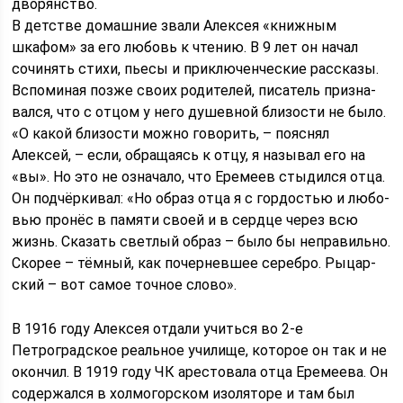
дворянство.
В детстве домашние звали Алексея «книжным
шкафом» за его любовь к чтению. В 9 лет он начал
сочинять стихи, пьесы и приключенческие рассказы.
Вспо­ми­ная позже сво­их ро­ди­те­лей, пи­са­тель при­зна­
вал­ся, что с от­цом у не­го душев­ной бли­зо­с­ти не бы­ло.
«О ка­кой бли­зо­с­ти мож­но го­во­рить, – по­яс­нял
Алексей, – ес­ли, об­ра­ща­ясь к от­цу, я на­зы­вал его на
«вы». Но это не оз­на­ча­ло, что Ереме­ев сты­дил­ся от­ца.
Он под­чёр­ки­вал: «Но об­раз от­ца я с гор­до­с­тью и лю­бо­
вью про­нёс в па­мя­ти сво­ей и в серд­це че­рез всю
жизнь. Ска­зать свет­лый об­раз – бы­ло бы не­пра­виль­но.
Ско­рее – тём­ный, как по­чер­нев­шее се­ре­б­ро. Ры­цар­
ский – вот са­мое точ­ное сло­во».
В 1916 году Алексея отдали учиться во 2-е
Петроградское реальное училище, которое он так и не
окончил. В 1919 году ЧК арестовала отца Еремеева. Он
содержался в холмогорском изоляторе и там был