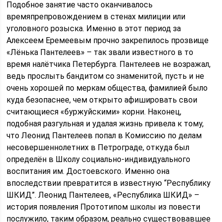
Подобное занятие часто оканчивалось
времяпрепровождением в стенах милиции или
уголовного розыска. Именно в этот период за
Алексеем Еремеевым прочно закрепилось прозвище
«Лёнька Пантелеев» – так звали известного в то
время налётчика Петербурга. Пантелеев не возражал,
ведь прослыть бандитом со знаменитой, пусть и не
очень хорошей по меркам общества, фамилией было
куда безопаснее, чем открыто афишировать свои
считающиеся «буржуйскими» корни. Наконец,
подобная разгульная и удалая жизнь привела к тому,
что Леонид Пантелеев попал в Комиссию по делам
несовершеннолетних в Петрограде, откуда был
определён в Школу социально-индивидуального
воспитания им. Достоевского. Именно она
впоследствии превратится в известную “Республику
ШКИД”. Леонид Пантелеев, «Республика ШКИД» –
история появления Прототипом школы из повести
послужило, таким образом, реально существовавшее