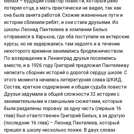
Белых – будущий соавтор повести, который рано
потерял отца, а мать практически не видел, так как
она была занята работой. Схожие жизненные пути и
истории сблизили ребят, и они стали друзьями. Из
школы Леонид Пантелеев в компании Белых
отправился в Харьков, где оба поступили на актерские
курсы, но не задержались там надолго и в течение
некоторого времени занимались бродяжничеством.
По возвращении в Ленинград друзья поселились
вместе, и в 1926 году Григорий предложил Пантелееву
написать сборник историй о дорогой сердцу школе. С
этого момента началась литературная слава ШКИД.
Состав, краткое содержание и общая судьба повести
Друзья задумали в общей сложности 32 истории с
занимательными и смешными сюжетами, которые
были разделены поровну: за одну часть (первые 16
глав) был ответственен Григорий Белых, а за другую
(последние 16 глав) – Леонид Пантелеев, который
пришёл в школу несколько позже. В двух словах