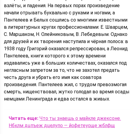
взлёты, и падения. На первых порах произведение
начали отрывать буквально с руками и ногами, а
Пантелеев и Белых сошлись со многими известными
в литературных кругах профессионалами: Е. Шварцем,
С. Маршаком, Н. Олейниковым, В. Лебедевым. Однако
для друзей и их творения наступила и чёрная полоса: в
1938 году Григорий оказался репрессирован, а Леонид
Пантелеев, книги которого к этому времени
издавались уже в больших количествах, оказался под
негласным запретом за то, что не захотел предать
честь друга и убрать его имя как соавтора
произведения. Пантелеев жил, с трудом превозмогая
смерть, нищенствовал, жутко голодал во время осады
немцами Ленинграда и едва остался в живых.
Читать еще:
Что ты знаешь о майкле джексоне.
Нбклм дцпъеж дцелупо — йофетеуоще жблфщ