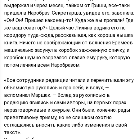
выдержал и через месяц, тайком от Гриши, все-таки
пришел в Наробраз. Секретарша, увидев его, завопила:
«Он! Он! Пришел наконец-то! Куда же вы пропали! Где
же ваш соавтор?» Целый час Лилина водила его по
коридору туда-сюда, рассказывая, как хороша вышла
книга. Ничего не соображающий от волнения Еремеев
машинально засунул в коробок зажженную спичку, и
коробок шумно взорвался, опалив ему руку, которую
потом лечили всем Наробразом.
«Все сотрудники редакции читали и перечитывали эту
объемистую рукопись и про себя, и вслух, —
вспоминал Маршак. — Вслед за рукописью в
редакцию явились и сами авторы, на первых порах
неразговорчивые и хмурые. Они были, конечно, рады
приветливому приему, но не слишком охотно
соглашались вносить какие-либо изменения в свой
текст».