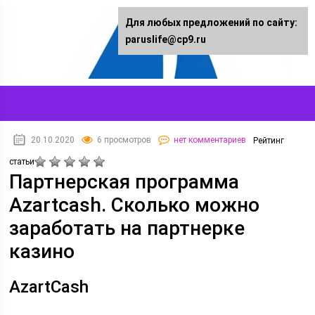
Для любых предложений по сайту:
paruslife@cp9.ru
20.10.2020
6 просмотров
нет комментариев
Рейтинг
статьи
Партнерская программа
Azartcash. Сколько можно
заработать на партнерке
казино
AzartCash