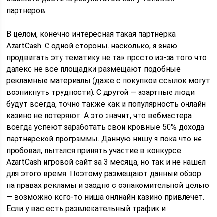
партнеров:
В целом, конечно интересная такая партнерка
AzartCash. С одной стороны, насколько, я знаю
продвигать эту тематику не так просто из-за того что
далеко не все площадки размещают подобные
рекламные материалы (даже с покупкой ссылок могут
возникнуть трудности). С другой — азартные люди
будут всегда, точно также как и популярность онлайн
казино не потеряют. А это значит, что вебмастера
всегда успеют заработать свои кровные 50% дохода
партнерской программы. Данную нишу я пока что не
пробовал, пытался принять участие в конкурсе
AzartCash игровой сайт за 3 месяца, но так и не нашел
для этого время. Поэтому размещают данный обзор
на правах рекламы и заодно с ознакомительной целью
— возможно кого-то ниша онлнайн казино привлечет.
Если у вас есть развлекательный трафик и