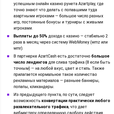
успешным онлайн казино рунета Azartplay, где
точно знают что делать с попавшими туда
азартными игроками — большое число разных
игр, постоянные бонусы и турниры с живыми
игроками.
Выплаты до 50%
дохода с казино — стабильно 2
раза в месяц через систему WebMoney (wmz или
wmr).
В партнерке AzartCash есть достаточно
большое
число лендингов
для слива трафика (8 если быть
точным) — на любой вкус, цвет и стиль. Также
прилагается нормальное такое количество
рекламных материалов — разныее баннеры,
попапы, кликандеры.
Из предыдущего пункта, по сути, следует
возможность
конвертации практически любого
развлекательного трафика
, что дает
вебмастеру определенную свободу действия.