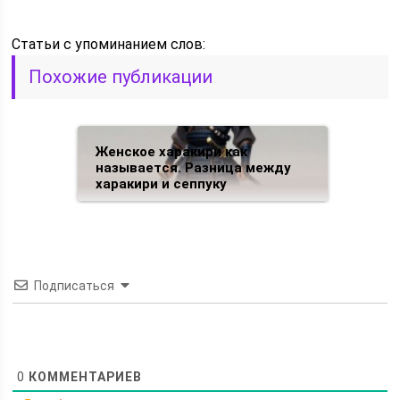
Статьи c упоминанием слов:
Похожие публикации
Женское харакири как
называется. Разница между
харакири и сеппуку
Подписаться
0
КОММЕНТАРИЕВ