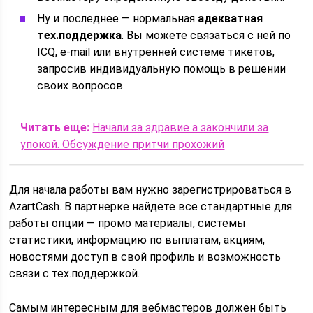
Ну и последнее — нормальная
адекватная
тех.поддержка
. Вы можете связаться с ней по
ICQ, e-mail или внутренней системе тикетов,
запросив индивидуальную помощь в решении
своих вопросов.
Читать еще:
Начали за здравие а закончили за
упокой. Обсуждение притчи прохожий
Для начала работы вам нужно зарегистрироваться в
AzartCash. В партнерке найдете все стандартные для
работы опции — промо материалы, системы
статистики, информацию по выплатам, акциям,
новостями доступ в свой профиль и возможность
связи с тех.поддержкой.
Самым интересным для вебмастеров должен быть