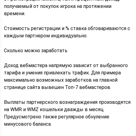
получаемый от покупок игрока на протяжении
времени.
Стоимость регистрации и % ставка обговариваются с
каждым партнером индивидуально.
Сколько можно заработать
Доход вебмастера напрямую зависит от выбранного
тарифа и умения привлекать трафик. Для примера
максимально возможных заработков на главной
странице сайта вывешен Топ-7 вебмастеров.
Выплаты партнерского вознаграждения производятся
на WMR и WMZ кошельки дважды в месяц.
Предусмотрено также регулярное обнуление
минусового баланса.