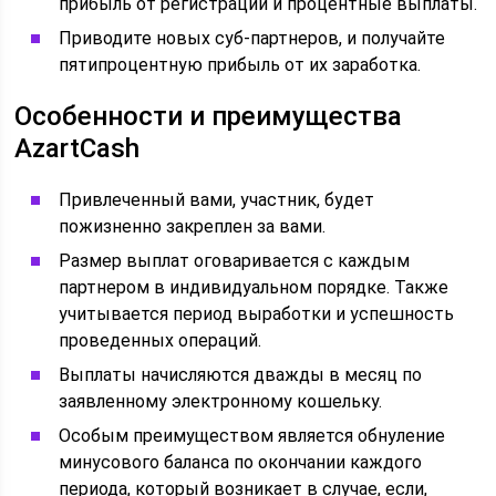
прибыль от регистрации и процентные выплаты.
Приводите новых суб-партнеров, и получайте
пятипроцентную прибыль от их заработка.
Особенности и преимущества
AzartCash
Привлеченный вами, участник, будет
пожизненно закреплен за вами.
Размер выплат оговаривается с каждым
партнером в индивидуальном порядке. Также
учитывается период выработки и успешность
проведенных операций.
Выплаты начисляются дважды в месяц по
заявленному электронному кошельку.
Особым преимуществом является обнуление
минусового баланса по окончании каждого
периода, который возникает в случае, если,