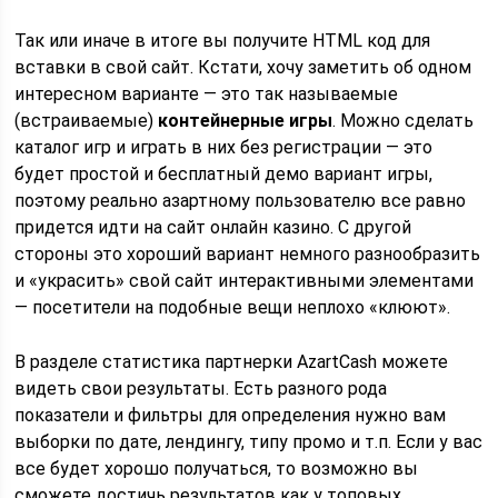
Так или иначе в итоге вы получите HTML код для
вставки в свой сайт. Кстати, хочу заметить об одном
интересном варианте — это так называемые
(встраиваемые)
к
онтейнерные игры
. Можно сделать
каталог игр и играть в них без регистрации — это
будет простой и бесплатный демо вариант игры,
поэтому реально азартному пользователю все равно
придется идти на сайт онлайн казино. С другой
стороны это хороший вариант немного разнообразить
и «украсить» свой сайт интерактивными элементами
— посетители на подобные вещи неплохо «клюют».
В разделе статистика партнерки AzartCash можете
видеть свои результаты. Есть разного рода
показатели и фильтры для определения нужно вам
выборки по дате, лендингу, типу промо и т.п. Если у вас
все будет хорошо получаться, то возможно вы
сможете достичь результатов как у топовых