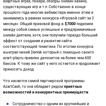
азартных играх, покере, обзоры онлайн казино,
существующих игр и т.п. Собственно в конце
прошлого года многие вебмастера именно этим и
занимались в рамках конкурса «Игровой сайт за 3
месяца«. Общий призовой фонд в
$7000
поделили
между собой самые успешные и предприимчивые
онлайн деятели, хотя, они получили гораздо больший
эффект от создания и развития сайта
соответствующей тематики. По итогам конкурса
выиграл некий Dennik который с помощью своего
azart-play.ru привлек депозитов на более чем 600
баксов. К тому же сайт у него остается и продолжает
приносить доход.
Что касается самой партнерской программы
AzartCash, то она обладает рядом
приятных
возможностей и конкурентных преимуществ
:
Сотрудничество с одним из крупнейших и