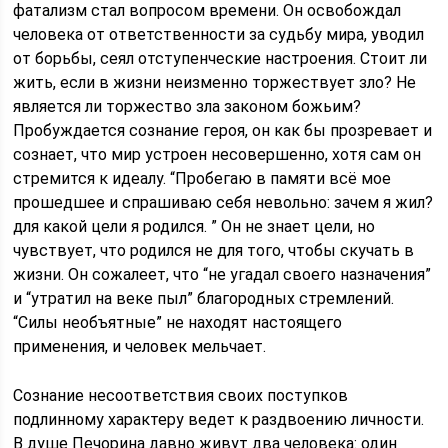
фатализм стал вопросом времени. Он освобождал
человека от ответственности за судьбу мира, уводил
от борьбы, сеял отступенческие настроения. Стоит ли
жить, если в жизни неизменно торжествует зло? Не
является ли торжество зла законом божьим?
Пробуждается сознание героя, он как бы прозревает и
сознает, что мир устроен несовершенно, хотя сам он
стремится к идеалу. “Пробегаю в памяти всё мое
прошедшее и спрашиваю себя невольно: зачем я жил?
для какой цели я родился. ” Он не знает цели, но
чувствует, что родился не для того, чтобы скучать в
жизни. Он сожалеет, что “не угадал своего назначения”
и “утратил на веке пыл” благородных стремлений.
“Силы необъятные” не находят настоящего
применения, и человек мельчает.
Сознание несоответствия своих поступков
подлинному характеру ведет к раздвоению личности.
В душе Печорина давно живут два человека: один