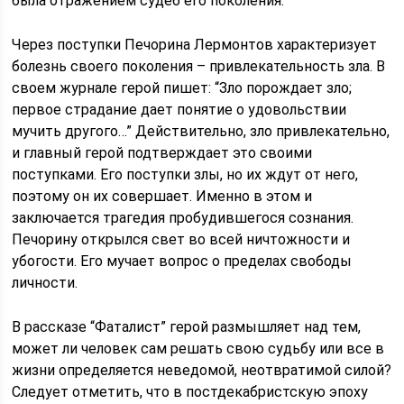
была отражением судеб его поколения.
Через поступки Печорина Лермонтов характеризует
болезнь своего поколения – привлекательность зла. В
своем журнале герой пишет: “Зло порождает зло;
первое страдание дает понятие о удовольствии
мучить другого…” Действительно, зло привлекательно,
и главный герой подтверждает это своими
поступками. Его поступки злы, но их ждут от него,
поэтому он их совершает. Именно в этом и
заключается трагедия пробудившегося сознания.
Печорину открылся свет во всей ничтожности и
убогости. Его мучает вопрос о пределах свободы
личности.
В рассказе “Фаталист” герой размышляет над тем,
может ли человек сам решать свою судьбу или все в
жизни определяется неведомой, неотвратимой силой?
Следует отметить, что в постдекабристскую эпоху