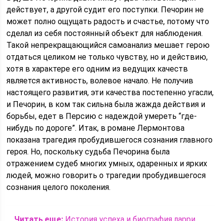
действует, а другой судит его поступки. Печорин не
может полно ощущать радость и счастье, потому что
сделал из себя постоянный объект для наблюдения.
Такой непрекращающийся самоанализ мешает герою
отдаться целиком не только чувству, но и действию,
хотя в характере его одним из ведущих качеств
является активность, волевое начало. Не получив
настоящего развития, эти качества постепенно угасли,
и Печорин, в ком так сильна была жажда действия и
борьбы, едет в Персию с надеждой умереть “где-
нибудь по дороге”. Итак, в романе Лермонтова
показана трагедия пробудившегося сознания главного
героя. Но, поскольку судьба Печорина была
отражением судеб многих умных, одаренных и ярких
людей, можно говорить о трагедии пробудившегося
сознания целого поколения.
Читать еще:
История успеха и биография ларри