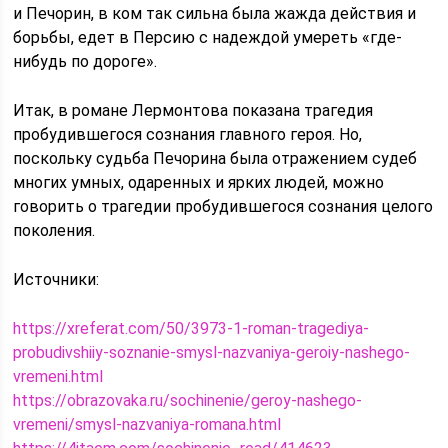
и Печорин, в ком так сильна была жажда действия и
борьбы, едет в Персию с надеждой умереть «где-
нибудь по дороге».
Итак, в романе Лермонтова показана трагедия
пробудившегося сознания главного героя. Но,
поскольку судьба Печорина была отражением судеб
многих умных, одаренных и ярких людей, можно
говорить о трагедии пробудившегося сознания целого
поколения.
Источники:
https://xreferat.com/50/3973-1-roman-tragediya-
probudivshiiy-soznanie-smysl-nazvaniya-geroiy-nashego-
vremeni.html
https://obrazovaka.ru/sochinenie/geroy-nashego-
vremeni/smysl-nazvaniya-romana.html