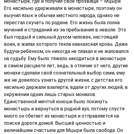
монастыре, где и получил своё прозвище – Мцыри.
Его насильно удерживали в монастыре, поэтому он
выучил язык и обычаи местного народа, однако не
перестал скучать по родине. Его жизнь была полна
мучений и страданий из-за пребывания в неволе. Это
был гордый и сильный духом человек, настоящий
воин, в жилах которого текла кавказская кровь. Даже
будучи ребёнком, он никогда не плакал и не жаловался
на судьбу. Ему было тяжело находиться в монастыре
в самом расцвете лет, ведь, в отличие от него, другие
монахи сделали свой сознательный выбор сами, ему
же не довелось узнать другой жизни, с детства его
насильно держали взаперти, вдали от других людей, в
окружении одних лишь старых монахов.
Единственной мечтой юноши было покинуть
монастырь и вернуться в родной аул, потому спустя
много он сбегает из монастыря и отправляется на
поиски дороги домой. Высшей ценностью и
величайшим счастьем для Мцыри была свобода. Он