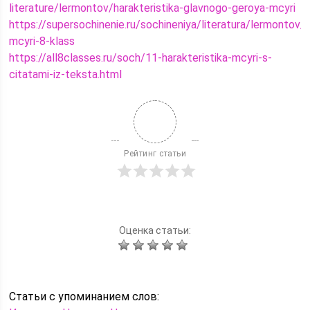
literature/lermontov/harakteristika-glavnogo-geroya-mcyri
https://supersochinenie.ru/sochineniya/literatura/lermontov/h
mcyri-8-klass
https://all8classes.ru/soch/11-harakteristika-mcyri-s-
citatami-iz-teksta.html
Рейтинг статьи
Оценка статьи:
Статьи c упоминанием слов: