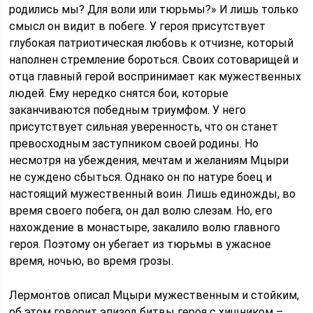
родились мы? Для воли или тюрьмы?» И лишь только
смысл он видит в побеге. У героя присутствует
глубокая патриотическая любовь к отчизне, который
наполнен стремление бороться. Своих сотоварищей и
отца главный герой воспринимает как мужественных
людей. Ему нередко снятся бои, которые
заканчиваются победным триумфом. У него
присутствует сильная уверенность, что он станет
превосходным заступником своей родины. Но
несмотря на убеждения, мечтам и желаниям Мцыри
не суждено сбыться. Однако он по натуре боец и
настоящий мужественный воин. Лишь единожды, во
время своего побега, он дал волю слезам. Но, его
нахождение в монастыре, закалило волю главного
героя. Поэтому он убегает из тюрьмы в ужасное
время, ночью, во время грозы.
Лермонтов описал Мцыри мужественным и стойким,
об этом говорит эпизод битвы героя с хищником –