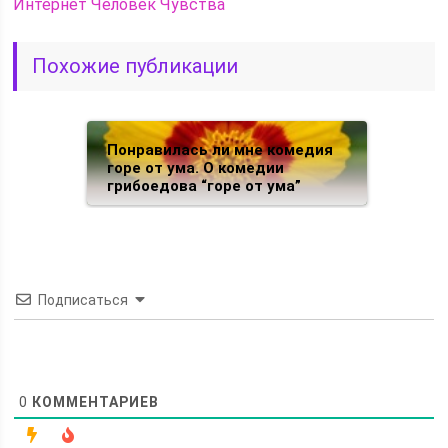
Интернет
Человек
Чувства
Похожие публикации
Понравилась ли мне комедия
горе от ума. О комедии
грибоедова “горе от ума”
Подписаться
0
КОММЕНТАРИЕВ